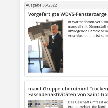
Ausgabe 06/2022
Vorgefertigte WDVS-Fensterzarge
In Wärmedämm-Verbunds
manuell mit Dämmstoff u
umliegende Dämmebene 
Anschlussdetails ist sehr.
maxit Gruppe übernimmt Trocken
Fassadenaktivitäten von Saint-G
Das Geschäft umfasst a
Bundesgebiet, die künfti