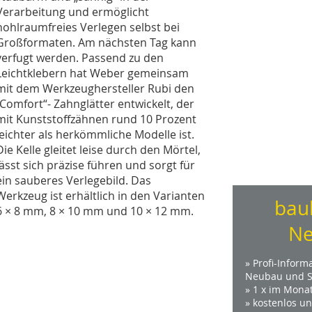
Verarbeitung und ermöglicht
hohlraumfreies Verlegen selbst bei
Großformaten. Am nächsten Tag kann
verfugt werden. Passend zu den
Leichtklebern hat Weber gemeinsam
mit dem Werkzeughersteller Rubi den
„Comfort“- Zahnglätter entwickelt, der
mit Kunststoffzähnen rund 10 Prozent
leichter als herkömmliche Modelle ist.
Die Kelle gleitet leise durch den Mörtel,
lässt sich präzise führen und sorgt für
ein sauberes Verlegebild. Das
Werkzeug ist erhältlich in den Varianten
bau
6 × 8 mm, 8 × 10 mm und 10 × 12 mm.
Ne
» Profi-Inform
Neubau und S
» 1 x im Mona
» kostenlos u