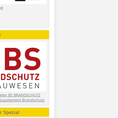
be
z
daten BS BRANDSCHUTZ
Supplement Brandschutz
 Spezial