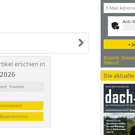
Anti-R
» J
Beispiele, Hinweis
Widerruf
tikel erschien in
2026
Die aktuell
ssort: Produkte
bonnement
ltsverzeichnis