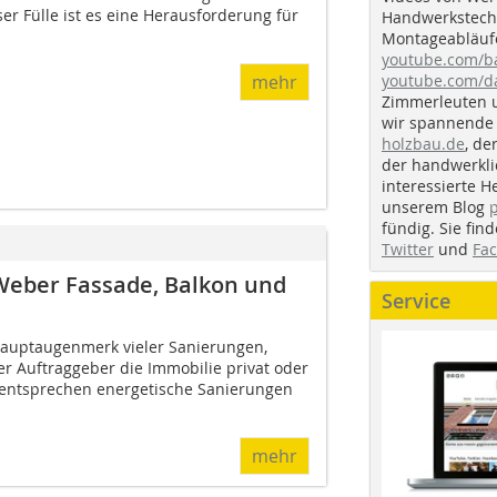
er Fülle ist es eine Herausforderung für
Handwerkstechn
Montageabläufe
youtube.com/
youtube.com/d
mehr
Zimmerleuten 
wir spannende 
holzbau.de
, de
der handwerkl
interessierte H
unserem Blog
fündig. Sie fi
Twitter
und
Fa
Weber Fassade, Balkon und
Service
 Hauptaugenmerk vieler Sanierungen,
r Auftraggeber die Immobilie privat oder
 entsprechen energetische Sanierungen
mehr