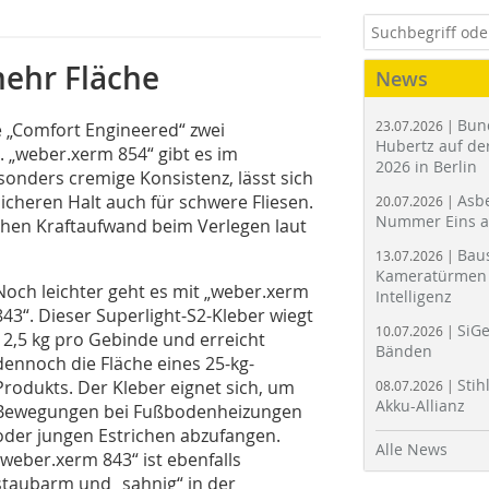
mehr Fläche
News
Bun
23.07.2026 |
e „Comfort Engineered“ zwei
Hubertz auf der
n. „weber.xerm 854“ gibt es im
2026 in Berlin
sonders cremige Konsistenz, lässt sich
cheren Halt auch für schwere Fliesen.
Asbe
20.07.2026 |
Nummer Eins 
ichen Kraftaufwand beim Verlegen laut
Bau
13.07.2026 |
Kameratürmen 
Noch leichter geht es mit „weber.xerm
Intelligenz
843“. Dieser Superlight-S2-Kleber wiegt
SiGe
10.07.2026 |
12,5 kg pro Gebinde und erreicht
Bänden
dennoch die Fläche eines 25-kg-
Stih
Produkts. Der Kleber eignet sich, um
08.07.2026 |
Akku-Allianz
Bewegungen bei Fußbodenheizungen
oder jungen Estrichen abzufangen.
Alle News
„weber.xerm 843“ ist ebenfalls
staubarm und „sahnig“ in der