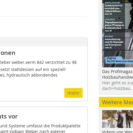
tionen
leber weber.xerm 842 verzichtet zu 98
etzt stattdessen auf ein speziell
Das Profimagaz
hes, hydraulisch abbindendes
Holzbauhandwe
Hier geht es zu
dach+holzbau.
mehr
Weitere Me
hts vor
 und Systeme umfasst die Produktpalette
 Saint-Gobain Weber nach eigener
Videos von Wer