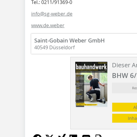
Tel.: 0211/91369-0
info@sg-weber.de
www.de.weber
Saint-Gobain Weber GmbH
40549 Düsseldorf
Dieser Ar
BHW 6/
Re
A
Inha