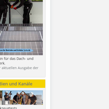
in für das Dach- und
rk.
r aktuellen Ausgabe der
dien und Kanäle
kzeugtests,