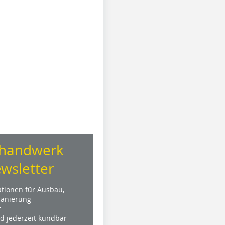
handwerk
wsletter
ationen für Ausbau,
anierung
t
nd jederzeit kündbar