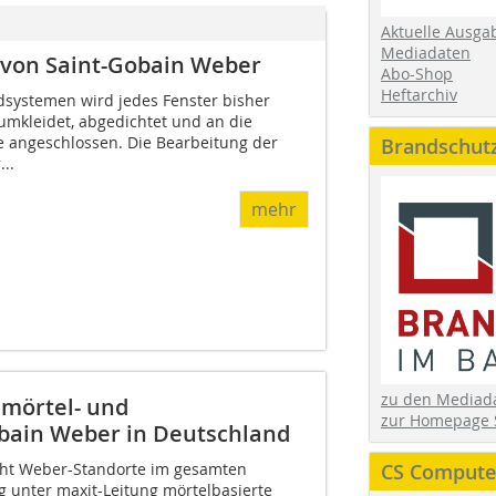
Aktuelle Ausga
Mediadaten
 von Saint-Gobain Weber
Abo-Shop
Heftarchiv
ystemen wird jedes Fenster bisher
mkleidet, abgedichtet und an die
angeschlossen. Die Bearbeitung der
Brandschut
..
mehr
zu den Media
mörtel- und
zur Homepage 
obain Weber in Deutschland
cht Weber-Standorte im gesamten
CS Computer
g unter maxit-Leitung mörtelbasierte