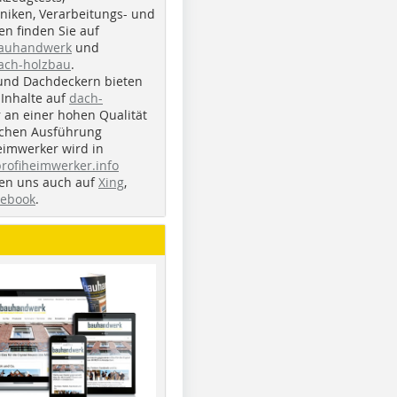
iken, Verarbeitungs- und
n finden Sie auf
bauhandwerk
und
ach-holzbau
.
und Dachdeckern bieten
Inhalte auf
dach-
r an einer hohen Qualität
ichen Ausführung
eimwerker wird in
profiheimwerker.info
nden uns auch auf
Xing
,
cebook
.