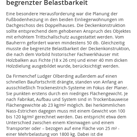
begrenzter Belastbarkeit
Eine besondere Herausforderung war die Planung der
Fußbodenheizung in den beiden Einliegerwohnungen im
Dachgeschoss des Doppelhauses. Die Deckenkonstruktion
sollte entsprechend dem gehobenen Anspruch des Objektes
mit erhöhtem Trittschallschutz ausgestattet werden. Vom
Bauherrn gefordert waren mindestens 50 db. Gleichzeitig
musste die begrenzte Belastbarkeit der Deckenkonstruktion,
die nach dem Vorbild historischer Fachwerkhäuser mit
Holzbalken aus Fichte (18 x 26 cm) und einer 40 mm dicken
Holzdielung ausgebildet wurde, berücksichtigt werden.
Da Firmenchef Ludger Olberding außerdem auf einen
schnellen Baufortschritt drängte, standen von Anfang an
ausschließlich Trockenestrich-Systeme im Fokus der Planer.
Sie punkten erstens durch ein niedriges Flächengewicht. Je
nach Fabrikat, Aufbau und System sind in Trockenbauweise
Flächengewichte ab 23 kg/m² möglich. Bei herkömmlichen
Nass-Estrichen dagegen muss mit einem Gewicht von 100
bis 120 kg/m² gerechnet werden. Das entspricht etwa dem
Unterschied zwischen einem Kleinwagen und einem
Transporter oder – bezogen auf eine Fläche von 25 m² -
einer Mehrbelastung von 1800 kg. Dabei ist die