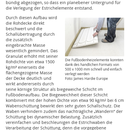
bündig abgezogen, so dass ein planebener Untergrund für
die Verlegung der Estrichelemente entstand.
Durch diesen Aufbau wird
die Rohdecke direkt
beschwert und die
Schallübertragung durch
die zusätzlich
eingebrachte Masse
wesentlich gemindert. Das
Granulat erhöht mit seiner
Die Fußbodenheizelemente konnten
Rohdichte von etwa 1500
dank des handlichen Formats von
kg/m³ einerseits die
500 x 1000 mm schnell und einfach
flächengezogene Masse
verlegt werden
der Decke deutlich und
Foto: James Hardie Europe
wirkt andererseits durch
seine körnige Struktur als biegeweiche Schicht im
Fußbodenaufbau. Die Biegeweichheit dieser Schicht
kombiniert mit der hohen Dichte von etwa 90 kg/m² bei 6 cm
Wabenschüttung bewirkt den sehr guten Schallschutz. Die
Waben verhindern zudem das nachträgliche „Wandern“ der
Schüttung bei dynamischer Belastung. Zusätzlich
vereinfachen und beschleunigen die Estrichwaben die
Verarbeitung der Schüttung, denn die vorgegebene