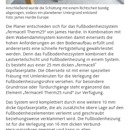
Anschließend wurde die Schüttung mit einem Richtscheit bündig
abgezogen, sodass ein planebener Untergrund entstand
Foto: James Hardie Europe
Die Planer entschieden sich für das Fußbodenheizsystem
„fermacell Therm25“ von James Hardie. In Kombination mit
dem Wabendämmsystem konnten damit einerseits die
hohen Anforderungen an den Bodenaufbau erfüllt und
andererseits eine schnelle Fertigstellung gewährleistet
werden. Denn das Fußbodenheizsystem kombiniert die
Lastverteilschicht und Fußbodenheizung in einem System.
“
Es besteht aus einer 25 mm dicken „fermacell
Gipsfaserplatte. Die Oberseite ist mit einer speziellen
Fräsung mit Umlenknuten für die Verlegung der
Fußbodenheizungsrohre versehen. Für besondere
Grundrisse oder Türdurchgänge steht ergänzend das
Element „fermacell Therm25 rund“ zur Verfügung.
Das System wird komplettiert durch eine weitere 10 mm
dicke Gipsfaserplatte, die als zusätzliche obere Lage auf den
Fußbodenheizelementen verleimt und geschraubt
beziehungsweise verklammert wird. Die Fußbodenheizung
ist für die Verlegung von 16 mm dicken Verbund-
Heizungsrohren geeignet und kann in allen