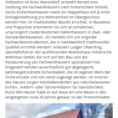
Ostbevern im Kreis Warendorf, entsteht derzeit eine
Siedlung mit Fachwerkhäusern nach historischem Vorbild.
Sechs Einfamilienhäuser sowie ein Doppelhaus mit je einer
Einliegerwohnung pro Wohneinheit im Obergeschoss
werden hier im traditionellen Baustil errichtet. In Bauweise
und Proportion orientieren sie sich an erhaltenen,
ursprünglich niederdeutschen Hallenhäusern in Zwei- oder
Vierständerbauweise. „Es handelt sich um originale
Fachwerkkonstruktionen, die in handwerklich traditioneller
Qualität errichtet werden“, erläutert Ludger Olberding,
Geschäftsführer der ausführenden Mühlenhaus Historische
Wohnbau GmbH, die sich auf den Bau und die
Restaurierung von Fachwerkhäusern spezialisiert hat.
Eingesetzt werden ausschließlich gut abgelagerte,
kammergetrocknete Eichenbalken, die im eigenen Werk der
Firma einzeln und von Hand zugesägt werden. Im Inneren
des Hauses sorgen Holzbalkendecken aus naturbelassenen
Eichen-, Kiefern- oder Tannenhölzern für Gemütlichkeit.
Rund 400 Häuser habe er auf diese Art und Weise in den
vergangenen rund 20 Jahren gebaut, so der Firmeninhaber.