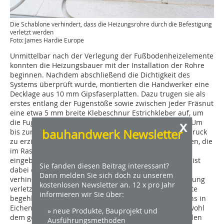
Die Schablone verhindert, dass die Heizungsrohre durch die Befestigung
verletzt werden
Foto: James Hardie Europe
Unmittelbar nach der Verlegung der Fußbodenheizelemente
konnten die Heizungsbauer mit der Installation der Rohre
beginnen. Nachdem abschließend die Dichtigkeit des
Systems überprüft wurde, montierten die Handwerker eine
Decklage aus 10 mm Gipsfaserplatten. Dazu trugen sie als
erstes entlang der Fugenstöße sowie zwischen jeder Fräsnut
eine etwa 5 mm breite Klebeschnur Estrichkleber auf, um
x
die Fugenverklebung der Elemente zu gewährleisten. Um
bauhandwerk Newsletter
bis zur Aushärtung des Klebers den nötigen Anpressdruck
zu erzielen, wird die Decklage mit Schnellbauschrauben, die
im Raster von etwa 165 x 250 mm in die Plattenfläche
eingebracht wurden, zusätzlich verschraubt. Hilfreich ist
Sie fanden diesen Beitrag interessant?
dabei die „fermacell Therm25-167“ Schablone, die
Dann melden Sie sich doch zu unserem
verhindert, dass die Heizungsrohre durch die Befestigung
kostenlosen Newsletter an. 12 x pro Jahr
verletzt werden. 24 Stunden später waren die Elemente
informieren wir Sie über:
begehbar und bereit für die Verlegung des Vinylbodens in
Eichendekor. Entstanden ist ein Bodenaufbau, der sowohl
» neue Produkte, Bauprojekt und
dem geforderten erhöhten Trittschallschutz als auch den
Ausführungsmethoden