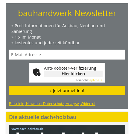
bauhandwerk Newsletter
» Profi-Informationen für Ausbau, Neubau und
Sanierung
» 1 x im Monat
» kostenlos und jederzeit kündbar
Anti-Roboter-Verifizierung
Hier klicken
Friendly
Captcha ⇗
» Jetzt anmelden!
Beispiele, Hinweise: Datenschutz, Analyse, Widerruf
Die aktuelle dach+holzbau