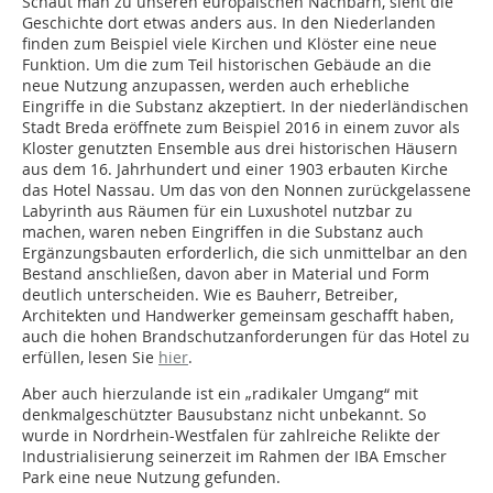
Schaut man zu unseren europäischen Nachbarn, sieht die
Geschichte dort etwas anders aus. In den Niederlanden
finden zum Beispiel viele Kirchen und Klöster eine neue
Funktion. Um die zum Teil historischen Gebäude an die
neue Nutzung anzupassen, werden auch erhebliche
Eingriffe in die Substanz akzeptiert. In der niederländischen
Stadt Breda eröffnete zum Beispiel 2016 in einem zuvor als
Kloster genutzten Ensemble aus drei historischen Häusern
aus dem 16. Jahrhundert und einer 1903 erbauten Kirche
das Hotel Nassau. Um das von den Nonnen zurückgelassene
Labyrinth aus Räumen für ein Luxushotel nutzbar zu
machen, waren neben Eingriffen in die Substanz auch
Ergänzungsbauten erforderlich, die sich unmittelbar an den
Bestand anschließen, davon aber in Material und Form
deutlich unterscheiden. Wie es Bauherr, Betreiber,
Architekten und Handwerker gemeinsam geschafft haben,
auch die hohen Brandschutzanforderungen für das Hotel zu
erfüllen, lesen Sie
hier
.
Aber auch hierzulande ist ein „radikaler Umgang“ mit
denkmalgeschützter Bausubstanz nicht unbekannt. So
wurde in Nordrhein-Westfalen für zahlreiche Relikte der
Industrialisierung seinerzeit im Rahmen der IBA Emscher
Park eine neue Nutzung gefunden.