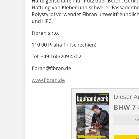
Hafteigenschaften für Putz oder Beton. Gerill
Haftung von Kleber und schwerer Fassadenbek
Polystyrol verwendet Fibran umweltfreundlich
und HFC.
Fibran s.r.o.
110 00 Praha 1 (Tschechien)
Tel: +49 160/209 4702
fibran@fibran.de
www.fibran.de
Dieser Ar
BHW 7-
Res