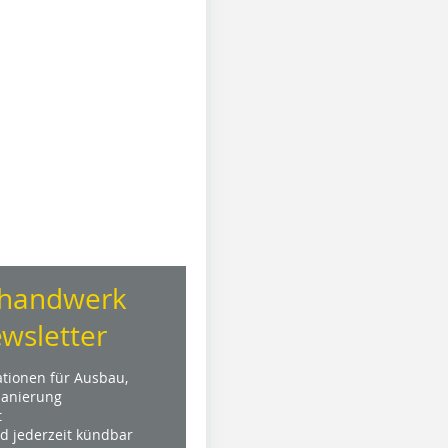
handwerk
wsletter
ationen für Ausbau,
anierung
t
nd jederzeit kündbar