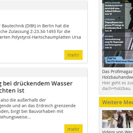
 Bautechnik (DIBt) in Berlin hat die
iche Zulassung Z-23.34-1493 für die
erten Polystyrol-Hartschaumplatten Ursa
mehr
Das Profimagaz
Holzbauhandwe
g bei drückendem Wasser
Hier geht es zu
dach+holzbau.
hten ist
also die außerhalb der
Weitere Me
gende und an das Erdreich grenzende
en, birgt bei Bauvorhaben mit
ehungsweise...
mehr
Videos von Wer