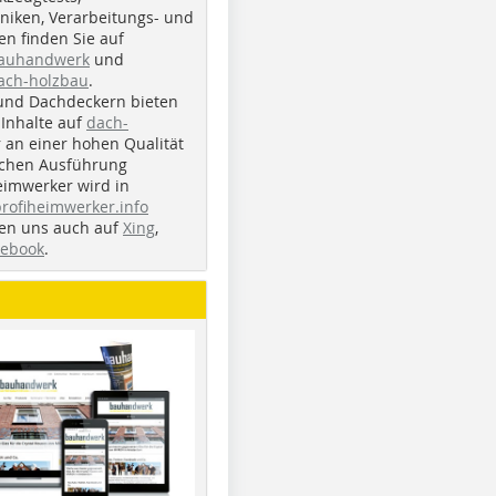
iken, Verarbeitungs- und
n finden Sie auf
bauhandwerk
und
ach-holzbau
.
und Dachdeckern bieten
Inhalte auf
dach-
r an einer hohen Qualität
ichen Ausführung
eimwerker wird in
profiheimwerker.info
nden uns auch auf
Xing
,
cebook
.