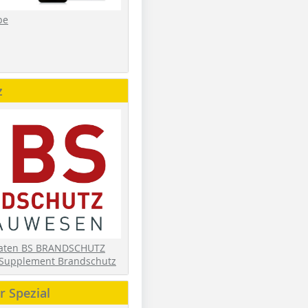
be
z
daten BS BRANDSCHUTZ
Supplement Brandschutz
 Spezial