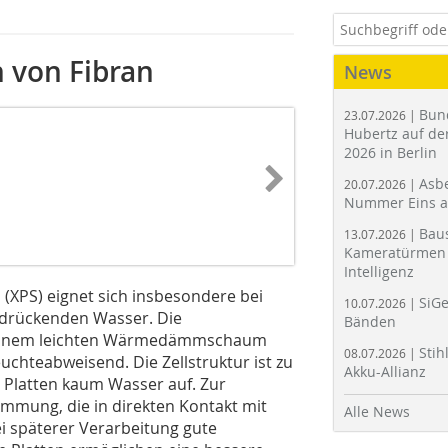
 von Fibran
News
Bun
23.07.2026 |
Hubertz auf der
2026 in Berlin
Asbe
20.07.2026 |
Nummer Eins 
Bau
13.07.2026 |
Kameratürmen 
Intelligenz
XPS) eignet sich insbesondere bei
SiGe
10.07.2026 |
 drückenden Wasser. Die
Bänden
 einem leichten Wärmedämmschaum
Stih
08.07.2026 |
feuchteabweisend. Die Zellstruktur ist zu
Akku-Allianz
 Platten kaum Wasser auf. Zur
mmung, die in direkten Kontakt mit
Alle News
i späterer Verarbeitung gute