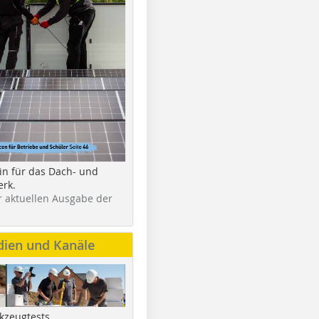
in für das Dach- und
rk.
r aktuellen Ausgabe der
dien und Kanäle
kzeugtests,