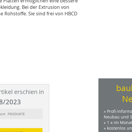
te Platten ermöglichen eine bessere
leidung. Bei der Extrusion von
e Rohstoffe. Sie sind frei von HBCD
bau
tikel erschien in
Ne
8/2023
» Profi-Inform
sort: PRODUKTE
Neubau und S
» 1 x im Mona
» kostenlos u