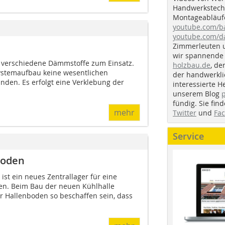
Handwerkstechn
Montageabläufe
youtube.com/
youtube.com/d
Zimmerleuten 
wir spannende 
verschiedene Dämmstoffe zum Einsatz.
holzbau.de
, de
ystemaufbau keine wesentlichen
der handwerkl
den. Es erfolgt eine Verklebung der
interessierte H
unserem Blog
fündig. Sie fi
mehr
Twitter
und
Fa
Service
boden
ist ein neues Zentrallager für eine
en. Beim Bau der neuen Kühlhalle
 Hallenboden so beschaffen sein, dass