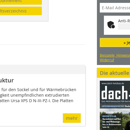
bonnement
ltsverzeichnis
Anti-R
» J
Beispiele, Hinweis
Widerruf
Die aktuell
uktur
für den Sockel und für Wärmebrücken
igkeit unempfindlichen extrudierten
ten Ursa XPS D N-III-PZ-I. Die Platten
mehr