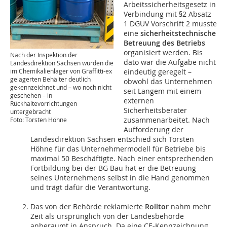
Arbeitssicherheitsgesetz in
Verbindung mit §2 Absatz
1 DGUV Vorschrift 2 musste
eine
sicherheitstechnische
Betreuung des Betriebs
organisiert werden. Bis
Nach der Inspektion der
dato war die Aufgabe nicht
Landesdirektion Sachsen wurden die
im Chemikalienlager von Graffitti-ex
eindeutig geregelt –
gelagerten Behälter deutlich
obwohl das Unternehmen
gekennzeichnet und – wo noch nicht
seit Langem mit einem
geschehen – in
externen
Rückhaltevorrichtungen
Sicherheitsberater
untergebracht
zusammenarbeitet. Nach
Foto: Torsten Höhne
Aufforderung der
Landesdirektion Sachsen entschied sich Torsten
Höhne für das Unternehmermodell für Betriebe bis
maximal 50 Beschäftigte. Nach einer entsprechenden
Fortbildung bei der BG Bau hat er die Betreuung
seines Unternehmens selbst in die Hand genommen
und trägt dafür die Verantwortung.
Das von der Behörde reklamierte
Rolltor
nahm mehr
Zeit als ursprünglich von der Landesbehörde
anberaumt in Anspruch. Da eine CE-Kennzeichnung