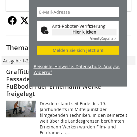
Anti-Roboter-Verifizierung
Hier klicken
Friendly
Captcha ⇗
Thematisch passende Artikel:
Melden Sie sich jetzt an!
Ausgabe 1-2/2021
Beispiele, Hinweise: Datenschutz, Analyse,
Graffitti-ex und Thoralf Hase
Widerruf
Fassadenreinigung haben den Original-
Fußboden der Ernemann Werke
freigelegt
Dresden stand seit Ende des 19.
Jahrhunderts im Mittelpunkt der
filmgebenden Techniken. In den seinerzeit
weit über die Landesgrenzen berühmten
Ernemann Werken wurden Film- und
Fotokameras,...