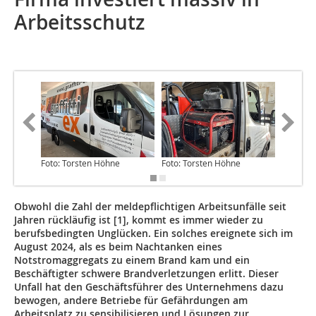
Arbeitsschutz
Foto: Torsten Höhne
Foto: Torsten Höhne
Foto: To
Obwohl die Zahl der meldepflichtigen Arbeitsunfälle seit
Jahren rückläufig ist [1], kommt es immer wieder zu
berufsbedingten Unglücken. Ein solches ereignete sich im
August 2024, als es beim Nachtanken eines
Notstromaggregats zu einem Brand kam und ein
Beschäftigter schwere Brandverletzungen erlitt. Dieser
Unfall hat den Geschäftsführer des Unternehmens dazu
bewogen, andere Betriebe für Gefährdungen am
Arbeitsplatz zu sensibilisieren und Lösungen zur