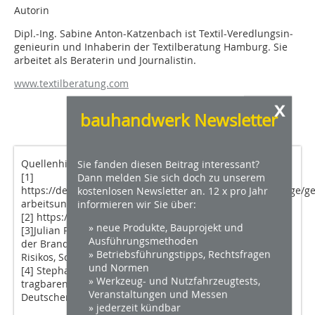
Autorin
Dipl.-Ing. Sabine Anton-Katzenbach ist Te­x­ti­l-Veredlungs­in­
ge­nieu­rin und Inhaberin der Textilberatung Ham­burg. Sie
arbeitet als Be­raterin und Journalistin.
www.textilberatung.com
x
bauhandwerk Newsletter
Quellenhinweise
Sie fanden diesen Beitrag interessant?
[1]
Dann melden Sie sich doch zu unserem
https://de.statista.com/statistik/daten/studie/6051/umfrage/g
kostenlosen Newsletter an. 12 x pro Jahr
arbeitsunfaelle-in-deutschland-seit-1986/
informieren wir Sie über:
[2]
https://www.lds.sachsen.de/?ID=4092&art_param=365
» neue Produkte, Bauprojekt und
[3]
Julian Park: Mobile Stromerzeugungsaggregate und
Ausführungsmethoden
der Brandschutz – Maßnahmen zur Reduzierung des
» Betriebsführungstipps, Rechtsfragen
Risikos, Schadenprisma Heft 3/2023,
und Normen
[4]
Stephan Burkhardt: Brandgefahr beim Betrieb von
» Werkzeug- und Nutzfahrzeugtests,
tragbaren Stromerzeugern, Fachinformation des
Veranstaltungen und Messen
Deutschen Feuerwehrverbands vom 26. April 2004
» jederzeit kündbar