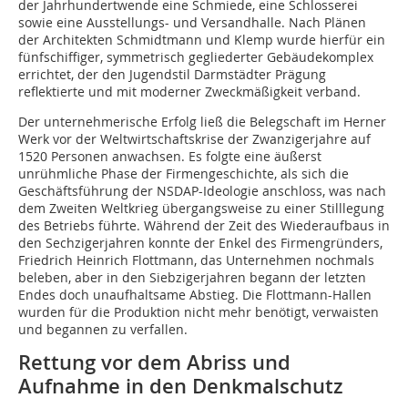
der Jahrhundertwende eine Schmiede, eine Schlosserei
sowie eine Ausstellungs- und Versand­halle. Nach Plänen
der Architekten Schmidtmann und Klemp wurde hierfür ein
fünfschiffiger, symmetrisch gegliederter Gebäudekomplex
errichtet, der den Jugendstil Darmstädter Prägung
reflektierte und mit moderner Zweckmäßigkeit verband.
Der unternehmerische Erfolg ließ die Belegschaft im Herner
Werk vor der Weltwirtschaftskrise der Zwanzigerjahre auf
1520 Personen anwachsen. Es folgte eine äußerst
unrühmliche Phase der Firmengeschichte, als sich die
Geschäftsführung der NSDAP-Ideologie anschloss, was nach
dem Zweiten Weltkrieg übergangsweise zu einer Stilllegung
des Betriebs führte. Während der Zeit des Wiederaufbaus in
den Sech­zigerjahren konnte der Enkel des Firmengründers,
Friedrich Heinrich Flottmann, das Unternehmen nochmals
beleben, aber in den Siebzigerjahren begann der letzten
Endes doch unaufhaltsame Abstieg. Die Flottmann-Hallen
wurden für die Produktion nicht mehr benötigt, verwaisten
und begannen zu verfallen.
Rettung vor dem Abriss und
Aufnahme in den Denkmalschutz