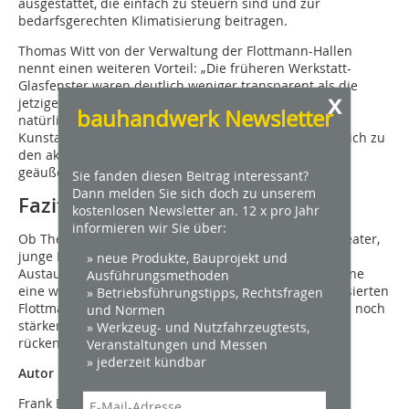
ausgestattet, die einfach zu steuern sind und zur
bedarfsgerechten Klimatisierung beitragen.
Thomas Witt von der Verwaltung der Flottmann-­Hallen
nennt einen weiteren Vorteil: „Die früheren Werkstatt-
Glasfenster waren deutlich weniger transparent als die
x
jetzigen Elemente. Deshalb können wir nun mehr
bauhandwerk Newsletter
natürliches Tageslicht nutzen, und das ist gerade für
Kunstausstellungen sehr gut. Einige Künstler haben sich zu
den aktuellen Lichtverhältnissen bereits begeistert
geäußert.“
Sie fanden diesen Beitrag interessant?
Dann melden Sie sich doch zu unserem
Fazit
kostenlosen Newsletter an. 12 x pro Jahr
informieren wir Sie über:
Ob Theater, Tanz, Musik, Kabarett, Comedy, Figurentheater,
junge Kultur und Kleinkunst oder Ausstellungen: Der
» neue Produkte, Bauprojekt und
Austausch der Dachverglasungen ist für die Stadt Herne
Ausführungsmethoden
eine wichtige Facette in dem Unterfangen, die revitalisierten
» Betriebsführungstipps, Rechtsfragen
Flottmann-Hallen über die Ruhrmetropole weit hinaus noch
und Normen
stärker in den Fokus kulturinteressierter Menschen zu
» Werkzeug- und Nutzfahrzeugtests,
rücken.
Veranstaltungen und Messen
» jederzeit kündbar
Autor
Frank Beushausen ist Inhaber der Agentur für