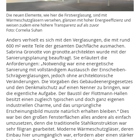
Die neuen Elemente, wie hier die Firstverglasung, sind mit
Wärmeschutzgläsern versehen, glänzen mit hoher Energieeffizienz und
weisen zudem eine höhere Transparenz auf als zuvor
Foto: Cornelia Suhan
Anders verhielt es sich mit den Verglasungen, die mit rund
600 m² weite Teile der gesamten Dachfläche ausmachen.
Sabrina Gronotte von gronotte.architekten wurde mit der
Sanierungsplanung beauftragt. Sie erläutert die
Anforderungen: „Notwendig war eine energetische
Sanierung mit vollständigem Austausch der Einscheiben-
Schrägverglasungen, jedoch ohne architektonische
Veränderungen. Die Vorgaben des Gebäudeenergiegesetzes
und den Denkmalschutz auf einen Nenner zu bringen, war
die eigentliche Aufgabe. Der Baustil der Flottmann-Hallen
besitzt einen zugleich typischen und doch ganz eigenen
industriellen Charme, und das ursprüngliche
Erscheinungsbild musste natürlich erhalten bleiben.“ Dies
war bei den großen Fensterflächen alles andere als einfach
umzusetzen, denn die traditionelle Stahlkonstruktion war
sehr filigran gearbeitet. Moderne Wärmeschutzgläser, deren
Einbau hier unumgänglich war, erfordern aber einen stärker