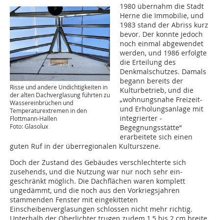
1980 übernahm die Stadt
Herne die Immobilie, und
1983 stand der Abriss kurz
bevor. Der konnte jedoch
noch einmal abgewendet
werden, und 1986 erfolgte
die Erteilung des
Denkmalschutzes. Damals
begann bereits der
Risse und andere Undichtigkeiten in
Kulturbetrieb, und die
der alten Dachverglasung führten zu
„wohnungsnahe Freizeit-
Wassereinbrüchen und
und Erholungsanlage mit
Temperaturextremen in den
integrierter ­
Flottmann-Hallen
Foto: Glasolux
Begegnungsstätte“
erarbeitete sich einen
guten Ruf in der überregionalen Kulturszene.
Doch der Zustand des Gebäudes verschlechterte sich
zusehends, und die Nutzung war nur noch sehr ein­
geschränkt möglich. Die Dachflächen waren komplett
ungedämmt, und die noch aus den Vorkriegsjahren
stammenden Fenster mit eingekitteten
Einscheibenverglasungen schlossen nicht mehr richtig.
Unterhalb der Oberlichter trugen zudem 1,5 bis 2 cm breite