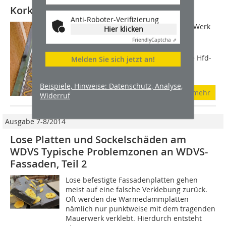
Korkstreifen als Basis für das WDVS
Anti-Roboter-Verifizierung
Die Inthermo Kork-Sockelplatte ist ab Werk
Hier klicken
mit einem Nut- und Federprofil
Friendly
Captcha ⇗
ausgestattet. So lässt sie sich an der
Fassade mit der Holzfaserdämmplatte Hfd-
Melden Sie sich jetzt an!
Exterior Compact von Inthermo...
Beispiele, Hinweise: Datenschutz, Analyse,
mehr
Widerruf
Ausgabe 7-8/2014
Lose Platten und Sockelschäden am
WDVS Typische Problemzonen an WDVS-
Fassaden, Teil 2
Lose befestigte Fassadenplatten gehen
meist auf eine falsche Verklebung zurück.
Oft werden die Wärmedämmplatten
nämlich nur punktweise mit dem tragenden
Mauerwerk verklebt. Hierdurch entsteht