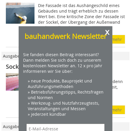
Die Fassade ist das Aushängeschild eines
Gebäudes und trägt erheblich zu dessen
Wert bei. Eine kritische Zone der Fassade ist
der Sockel, der Übergang der Außenwand
zu den erdberührten...
x
bauhandwerk Newsletter
mehr
Sie fanden diesen Beitrag interessant?
Ausgabe 12/2022
Dann melden Sie sich doch zu unserem
Sockel fachgerecht abdichten
kostenlosen Newsletter an. 12 x pro Jahr
informieren wir Sie über:
Wärmedämmverbundsysteme (WDVS)
» neue Produkte, Bauprojekt und
haben sich seit Jahr­­zehnten bewährt, denn
Ausführungsmethoden
sie sind eine wirtschaftliche Möglichkeit,
» Betriebsführungstipps, Rechtsfragen
um auch an der Fassade sehr hohe
und Normen
Dämmstandards zu realisieren. Die...
» Werkzeug- und Nutzfahrzeugtests,
Veranstaltungen und Messen
mehr
» jederzeit kündbar
Ausgabe 06/2016