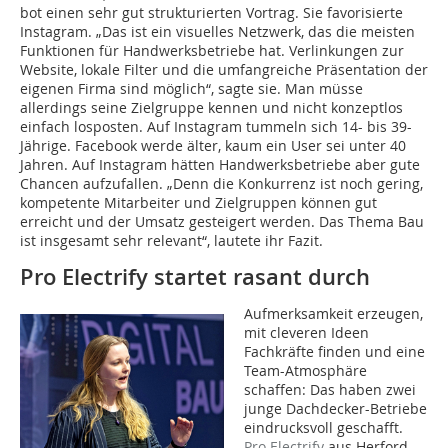
bot einen sehr gut strukturierten Vortrag. Sie favorisierte
Instagram. „Das ist ein visuelles Netzwerk, das die meisten
Funktionen für Handwerksbetriebe hat. Verlinkungen zur
Website, lokale Filter und die umfangreiche Präsentation der
eigenen Firma sind möglich“, sagte sie. Man müsse
allerdings seine Zielgruppe kennen und nicht konzeptlos
einfach losposten. Auf Instagram tummeln sich 14- bis 39-
Jährige. Facebook werde älter, kaum ein User sei unter 40
Jahren. Auf Instagram hätten Handwerksbetriebe aber gute
Chancen aufzufallen. „Denn die Konkurrenz ist noch gering,
kompetente Mitarbeiter und Zielgruppen können gut
erreicht und der Umsatz gesteigert werden. Das Thema Bau
ist insgesamt sehr relevant“, lautete ihr Fazit.
Pro Electrify startet rasant durch
Aufmerksamkeit erzeugen,
mit cleveren Ideen
Fachkräfte finden und eine
Team-Atmosphäre
schaffen: Das haben zwei
junge Dachdecker-Betriebe
eindrucksvoll geschafft.
Pro Electrify
aus Herford