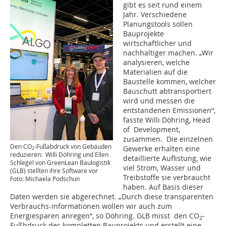
gibt es seit rund einem
Jahr. Verschiedene
Planungstools sollen
Bauprojekte
wirtschaftlicher und
nachhaltiger machen. „Wir
analysieren, welche
Materialien auf die
Baustelle kommen, welcher
Bauschutt abtransportiert
wird und messen die
entstandenen Emissionen“,
fasste Willi Döhring, Head
of Development,
zusammen. Die einzelnen
Den CO
-Fußabdruck von Gebäuden
Gewerke erhalten eine
2
reduzieren: Willi Döhring und Ellen
detaillierte Auflistung, wie
Schlegel von GreenLean Baulogistik
viel Strom, Wasser und
(GLB) stellten ihre Software vor
Treibstoffe sie verbraucht
Foto: Michaela Podschun
haben. Auf Basis dieser
Daten werden sie abgerechnet. „Durch diese transparenten
Verbrauchs-informationen wollen wir auch zum
Energiesparen anregen“, so Döhring. GLB misst den CO
-
2
Fußbdruck des kompletten Bauprojekts und erstellt eine