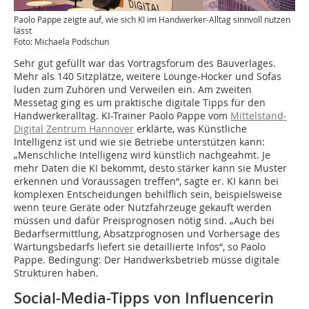
Paolo Pappe zeigte auf, wie sich KI im Handwerker-Alltag sinnvoll nutzen
lässt
Foto: Michaela Podschun
Sehr gut gefüllt war das Vortragsforum des Bauverlages.
Mehr als 140 Sitzplätze, weitere Lounge-Hocker und Sofas
luden zum Zuhören und Verweilen ein. Am zweiten
Messetag ging es um praktische digitale Tipps für den
Handwerkeralltag. KI-Trainer Paolo Pappe vom
Mittelstand-
Digital Zentrum Hannover
erklärte, was Künstliche
Intelligenz ist und wie sie Betriebe unterstützen kann:
„Menschliche Intelligenz wird künstlich nachgeahmt. Je
mehr Daten die KI bekommt, desto stärker kann sie Muster
erkennen und Voraussagen treffen“, sagte er. KI kann bei
komplexen Entscheidungen behilflich sein, beispielsweise
wenn teure Geräte oder Nutzfahrzeuge gekauft werden
müssen und dafür Preisprognosen nötig sind. „Auch bei
Bedarfsermittlung, Absatzprognosen und Vorhersage des
Wartungsbedarfs liefert sie detaillierte Infos“, so Paolo
Pappe. Bedingung: Der Handwerksbetrieb müsse digitale
Strukturen haben.
Social-Media-Tipps von Influencerin