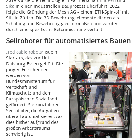
2019 wurde die Technologie in Partnerschaft mit
Peri
und
Sika
in einen industriellen Bauprozess überführt. 2022
folgte die Gründung der Mesh AG – einem ETH-Spin-off mit
Sitz in Zürich. Die 3D-Bewehrungselemente dienen als
Schalung und Bewehrung gleichermaßen und werden
durch eine spezifische Betonmischung verfüllt.
Seilroboter für automatisiertes Bauen
„
red cable robots“
ist ein
Start-up, das zur Uni
Duisburg-Essen gehört. Die
jungen Forschenden
werden vom
Bundesministerium für
Wirtschaft und
Klimaschutz und dem
Europäischen Sozialfond
gefördert. Sie konzipieren
Seilroboter, die Aufgaben
überall automatisieren, wo
dies bisher aufgrund des
großen Arbeitsraums
schwierig ist.