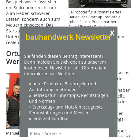
Beispielsweise lässt sich
ein Seilroboter nicht nur
Seilroboter für automatisiertes
zum Heben schwerer
Bauen: das Start-up „red cable
Lasten, sondern auch zum
robots“ sucht Projektpartner
Mauern einsetzen. Das
Foto: Michaela Podschun
x
Start-up sucht jetzt
bauhandwerk Newsletter
Unternehmen, um den Einsatz von Seilrobotern bei einem
realen Bauprojekte zu testen.
Ortung von Fahrzeugen und
Sie fanden diesen Beitrag interessant?
Werkzeugen
Dann melden Sie sich doch zu unserem
kostenlosen Newsletter an. 12 x pro Jahr
Syniotec
startete vor sechs
informieren wir Sie über:
Jahren zunächst mit der
» neue Produkte, Bauprojekt und
Vermietung von
Ausführungsmethoden
Baumaschinen. „Wir haben
» Betriebsführungstipps, Rechtsfragen
aber schnell festgestellt,
und Normen
dass vielen Betrieben der
» Werkzeug- und Nutzfahrzeugtests,
Überblick über ihr
Veranstaltungen und Messen
Equipment fehlt. Daher
» jederzeit kündbar
haben wir eine Ortungs-
Software entwickelt“,
berichtete Elena Schaper,
Manuel Kimanov (links) und
Senior Marketing Specialist