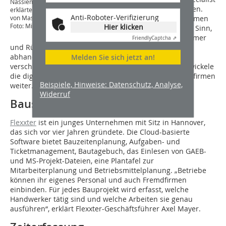
Nassiem Beyer von Syniotec
bei syniotec in Bremen.
erklärten, wie die digitale Ortung
Anti-Roboter-Verifizierung
„Auch bei kleinen Firmen
von Maschinen funktioniert
Foto: Michaela Podschun
Hier klicken
ergeben GPS-Tracker Sinn,
denn auch Bohrhämmer
Friendly
Captcha ⇗
und Rüttelplatten sind teuer und sollten nicht
abhandenkommen,“ erklärte sie. Syniotec bietet
Melden Sie sich jetzt an!
verschiedene Monatstarife. Ein 40-köpfiges Team entwickele
die digitalen Tools in Zusammenarbeit mit Handwerksfirmen
Beispiele, Hinweise: Datenschutz, Analyse,
weiter.
Widerruf
Bausoftware mit Ticket-System
Flexxter
ist ein junges Unternehmen mit Sitz in Hannover,
das sich vor vier Jahren gründete. Die Cloud-basierte
Software bietet Bauzeitenplanung, Aufgaben- und
Ticketmanagement, Bautagebuch, das Einlesen von GAEB-
und MS-Projekt-Dateien, eine Plantafel zur
Mitarbeiterplanung und Betriebsmittelplanung. „Betriebe
können ihr eigenes Personal und auch Fremdfirmen
einbinden. Für jedes Bauprojekt wird erfasst, welche
Handwerker tätig sind und welche Arbeiten sie genau
ausführen“, erklärt Flexxter-Geschäftsführer Axel Mayer.