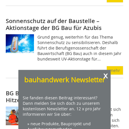
Sonnenschutz auf der Baustelle –
Aktionstage der BG Bau für Azubis
Grund genug, weiterhin für das Thema
Sonnenschutz zu sensibilisieren. Deshalb
führt die Berufsgenossenschaft der
Bauwirtschaft (BG Bau) auch in diesem Jahr
bundesweit UV-Aktionstage für...
mehr
x
bauhandwerk Newsletter
BG Bau stellt für Handwerker
Sie fanden diesen Beitrag interessant?
Hitzeaktionspläne bereit
Dann melden Sie sich doch zu unserem
kostenlosen Newsletter an. 12 x pro Jahr
Hitze als Folge des Klimawandels wirkt sich
informieren wir Sie über:
besonders auf Beschäftigte aus, die im
Freien arbeiten. Unternehmen sollten sich
» neue Produkte, Bauprojekt und
schon jetzt auf Hitzeperioden vorbereiten.