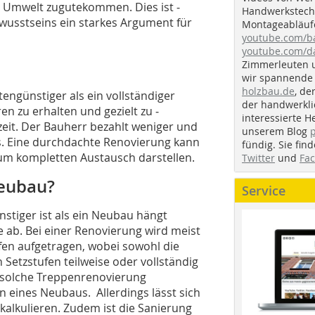
r Umwelt zugutekommen. Dies ist ­
Handwerkstechn
usstseins ein starkes Argument für
Montageabläufe
youtube.com/
youtube.com/d
Zimmerleuten 
wir spannende 
holzbau.de
, de
en­günstiger als ein vollständiger
der handwerkl
n zu erhalten und gezielt zu ­
interessierte H
zeit. Der Bauherr bezahlt weniger und
unserem Blog
s. Eine durchdachte Renovierung kann
fündig. Sie fi
 zum ­kompletten Austausch darstellen.
Twitter
und
Fa
Neubau?
Service
stiger ist als ein Neubau hängt
 ab. Bei einer Renovierung wird meist
fen aufgetragen, wobei sowohl die
n Setzstufen teilweise oder vollständig
 solche Treppenrenovierung
 eines ­Neubaus. Allerdings lässt sich
 kalkulieren. Zudem ist die Sanierung