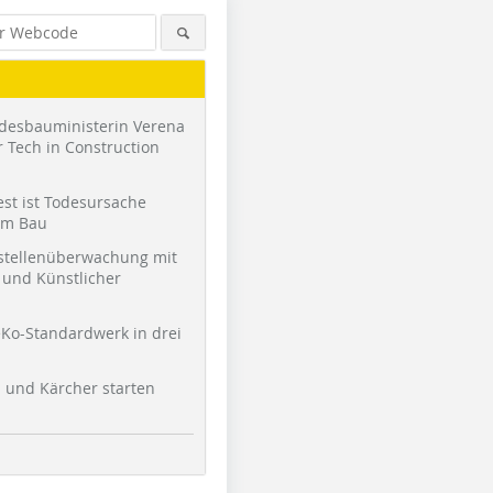
desbauministerin Verena
 Tech in Construction
st ist Todesursache
am Bau
stellenüberwachung mit
und Künstlicher
Foto: Mikrozement.com
Foto: Mikrozement.com
Ko-Standardwerk in drei
l und Kärcher starten