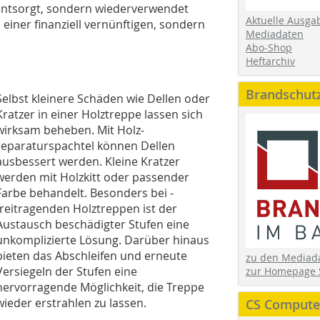
 entsorgt, sondern wiederverwendet
Aktuelle Ausga
einer ­finanziell vernünftigen, sondern
Mediadaten
Abo-Shop
Heftarchiv
Brandschut
Selbst kleinere Schäden wie Dellen oder
Kratzer in einer Holztreppe lassen sich
wirksam beheben. Mit Holz­
reparaturspachtel können Dellen
ausbessert werden. Kleine Kratzer
werden mit Holzkitt oder passender
Farbe behandelt. Besonders bei ­
freitragenden Holztreppen ist der
Austausch ­beschädigter Stufen eine
unkomplizierte Lösung. ­Darüber hinaus
bieten das Abschleifen und erneute
zu den Media
Versiegeln der Stufen eine
zur Homepage 
hervorragende Möglichkeit, die Treppe
wieder erstrahlen zu lassen.
CS Computer