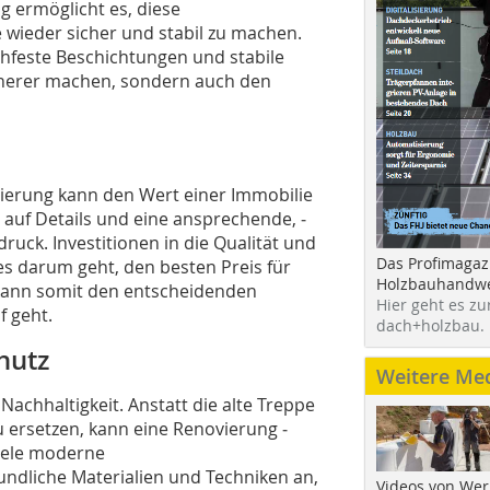
 ­ermöglicht es, diese
 wieder sicher und stabil zu machen.
hfeste Beschichtungen und stabile
icherer machen, sondern auch den
e
ierung kann den Wert einer Immobilie
n auf Details und eine ansprechende, ­
ruck. Investi­tionen in die Qualität und
Das Profimagaz
es darum geht, den besten Preis für
Holzbauhandwe
 kann somit den entscheidenden
Hier geht es zu
 geht.
dach+holzbau.
hutz
Weitere Me
 Nachhaltig­keit. Anstatt die alte Treppe
 ersetzen, kann eine Renovierung ­
iele ­moderne
dliche Materialien und Techniken an,
Videos von Wer