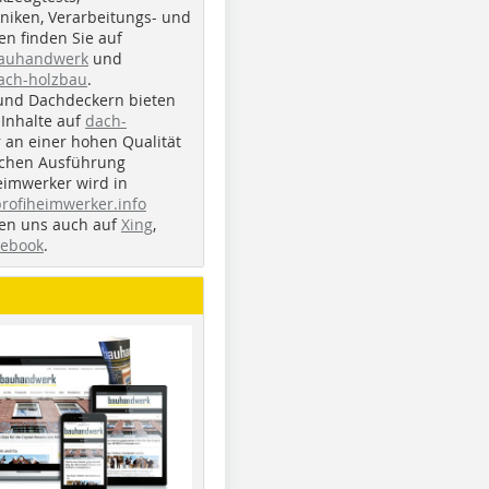
iken, Verarbeitungs- und
n finden Sie auf
bauhandwerk
und
ach-holzbau
.
und Dachdeckern bieten
Inhalte auf
dach-
r an einer hohen Qualität
ichen Ausführung
eimwerker wird in
profiheimwerker.info
nden uns auch auf
Xing
,
cebook
.