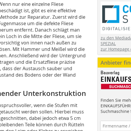
Wenn nur eine einzelne Fliese
beschädigt ist, gibt es eine effektive
Methode zur Reparatur. Zuerst wird die
­Fugenmasse um die defekte Fliese
herum entfernt. Danach schlägt man
ein Loch in die Mitte der Fliese, um sie
zu den Mediad
vorsichtig von innen nach außen zu
SPEZIAL
lösen. Mit Hammer und Meißel wird die
zur Homepage 
men. Anschließend wird der Untergrund
tragen und die Ersatzfliese präzise
Anbieter fi
er, dass der Austausch sauber und
e Zustand des Bodens oder der Wand
hender Unterkonstruktion
Finden Sie mehr
nspruchsvoller, wenn die Stufen mit
EINKAUFSFÜHRE
etauscht werden sollen. Hierbei muss
Suchmaschine f
usgeschnitten, dabei jedoch etwa 5 cm
rbleibenden Teile können durch Rütteln
m den Leim oder Kleber zu ­erweichen.