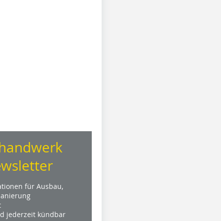
handwerk
wsletter
ationen für Ausbau,
anierung
t
nd jederzeit kündbar