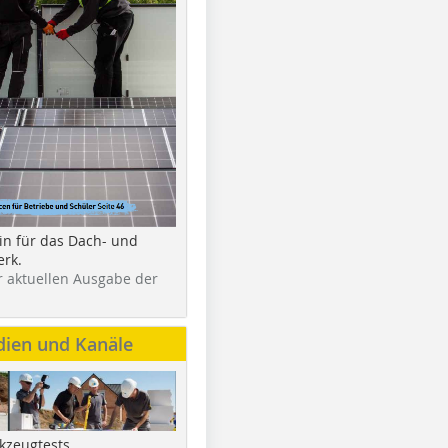
in für das Dach- und
rk.
r aktuellen Ausgabe der
dien und Kanäle
kzeugtests,