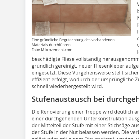
Eine gründliche Begutachtung des vorhandenen
Materials durchführen
Foto: Mikrozement.com
beschädigte Fliese ­vollständig herausgenom
gründlich gereinigt, neuer Fliesenkleber aufge
eingesetzt. Diese Vorgehensweise stellt sich
effizient erfolgt, wodurch der ­ursprünglich
schnell wieder­hergestellt wird.
Stufenaustausch bei durchge
Die Renovierung einer Treppe wird deutlich ­a
einer durch­gehenden Unterkonstruktion ausg
der Mittelteil der Stufe mit einer Stichsäge a
der Stufe in der Nut belassen werden. Die ve
gelöst oder mit einem Fön erwärmt werden, u