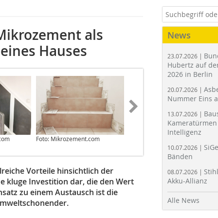
Mikrozement als
News
t eines Hauses
Bun
23.07.2026 |
Hubertz auf der
2026 in Berlin
Asbe
20.07.2026 |
Nummer Eins 
Bau
13.07.2026 |
Kameratürmen 
Intelligenz
.com
Foto: Mikrozement.com
Fotos: Mikrozement.com
SiGe
10.07.2026 |
Bänden
eiche Vorteile hinsichtlich der
Stih
08.07.2026 |
ne kluge Investition dar, die den Wert
Akku-Allianz
nsatz zu einem Austausch ist die
Alle News
 umweltschonender.