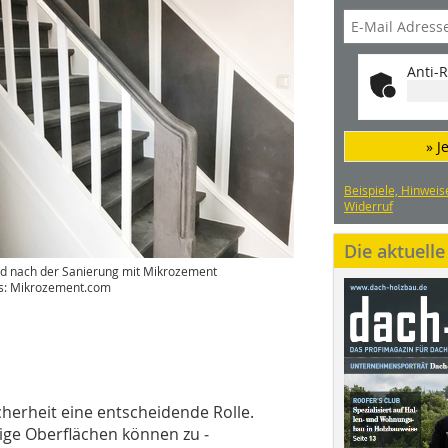
Anti-R
» J
Beispiele, Hinweis
Widerruf
Die aktuell
d nach der Sanierung mit Mikrozement
s: Mikrozement.com
cherheit eine entscheidende Rolle.
hige Oberflächen können zu ­