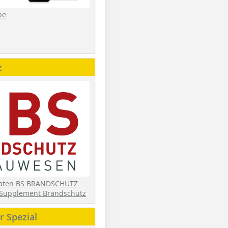
be
z
daten BS BRANDSCHUTZ
Supplement Brandschutz
 Spezial