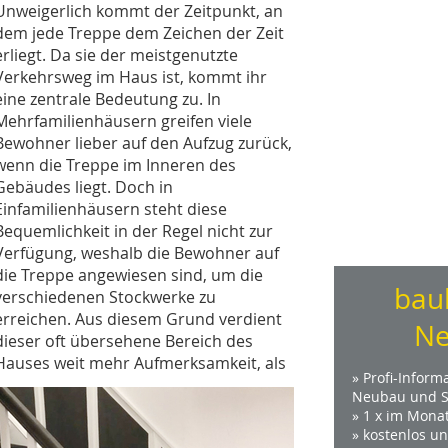
Unweigerlich kommt der Zeitpunkt, an
dem jede ­Treppe dem Zeichen der Zeit
erliegt. Da sie der meist­genutzte
Verkehrsweg im Haus ist, kommt ihr
eine ­zentrale Bedeutung zu. In
Mehrfamilienhäusern ­greifen viele
Bewohner lieber auf den Aufzug zurück,
wenn die Treppe im Inneren des
Gebäudes liegt. Doch in
Einfamilienhäusern steht diese
Bequemlichkeit in der Regel nicht zur
Verfügung, weshalb die ­Bewohner auf
die Treppe angewiesen sind, um die
bau
verschiedenen Stockwerke zu
erreichen. Aus diesem Grund verdient
Ne
dieser oft übersehene Bereich des
Hauses weit mehr Aufmerksamkeit, als
» Profi-Inform
Neubau und S
» 1 x im Mona
» kostenlos u