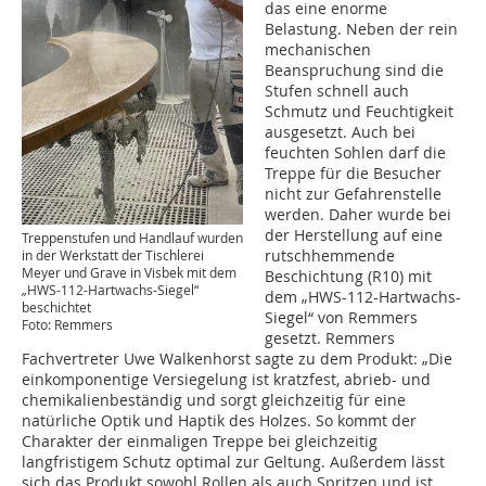
das eine enorme
Belastung. Neben der rein
mechanischen
Beanspruchung sind die
Stufen schnell auch
Schmutz und Feuchtigkeit
ausgesetzt. Auch bei
feuchten Sohlen darf die
Treppe für die Besucher
nicht zur Gefahrenstelle
werden. Daher wurde bei
der Herstellung auf eine
Treppenstufen und Handlauf wurden
rutschhemmende
in der Werkstatt der Tischlerei
Meyer und Grave in Visbek mit dem
Beschichtung (R10) mit
„HWS-112-Hartwachs-Siegel“
dem „HWS-112-Hartwachs-
beschichtet
Siegel“ von Remmers
Foto: Remmers
gesetzt. Remmers
Fachvertreter Uwe Walkenhorst sagte zu dem Produkt: „Die
einkomponentige Versiegelung ist kratzfest, abrieb- und
chemikalienbeständig und sorgt gleichzeitig für eine
natürliche Optik und Haptik des Holzes. So kommt der
Charakter der einmaligen Treppe bei gleichzeitig
langfristigem Schutz optimal zur Geltung. Außerdem lässt
sich das Produkt sowohl Rollen als auch Spritzen und ist