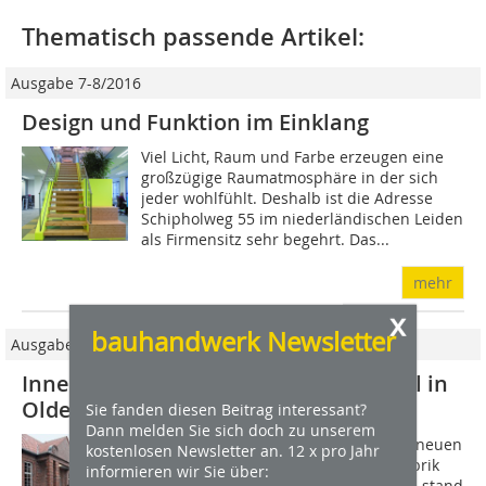
Thematisch passende Artikel:
Ausgabe 7-8/2016
Design und Funktion im Einklang
Viel Licht, Raum und Farbe erzeugen eine
großzügige Raumatmosphäre in der sich
jeder wohlfühlt. Deshalb ist die Adresse
Schipholweg 55 im niederländischen Leiden
als Firmensitz sehr begehrt. Das...
mehr
x
bauhandwerk Newsletter
Ausgabe 06/2011
Innendämmung für Industriedenkmal in
Oldenburg
Sie fanden diesen Beitrag interessant?
Dann melden Sie sich doch zu unserem
In Oldenburg suchte man nach einer neuen
kostenlosen Newsletter an. 12 x pro Jahr
Nutzung für eine alte Fleischwarenfabrik
informieren wir Sie über:
aus den 1920er Jahren. Rund 25 Jahre stand