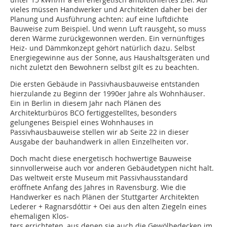
vieles müssen Handwerker und Architekten daher bei der
Planung und Ausführung achten: auf eine luftdichte
Bauweise zum Beispiel. Und wenn Luft rausgeht, so muss
deren Wärme zurückgewonnen werden. Ein vernünftiges
Heiz- und Dämmkonzept gehört natürlich dazu. Selbst
Energiegewinne aus der Sonne, aus Haushaltsgeräten und
nicht zuletzt den Bewohnern selbst gilt es zu beachten.
Die ersten Gebäude in Passivhausbauweise entstanden
hierzulande zu Beginn der 1990er Jahre als Wohnhäuser.
Ein in Berlin in diesem Jahr nach Plänen des
Architekturbüros BCO fertiggestelltes, besonders
gelungenes Beispiel eines Wohnhauses in
Passivhausbauweise stellen wir ab Seite 22 in dieser
Ausgabe der bauhandwerk in allen Einzelheiten vor.
Doch macht diese energetisch hochwertige Bauweise
sinnvollerweise auch vor anderen Gebäudetypen nicht halt.
Das weltweit erste Museum mit Passivhausstandard
eröffnete Anfang des Jahres in Ravensburg. Wie die
Handwerker es nach Plänen der Stuttgarter Architekten
Lederer + Ragnarsdóttir + Oei aus den alten Ziegeln eines
ehemaligen Klos-
ters errichteten, aus denen sie auch die Gewölbedecken im