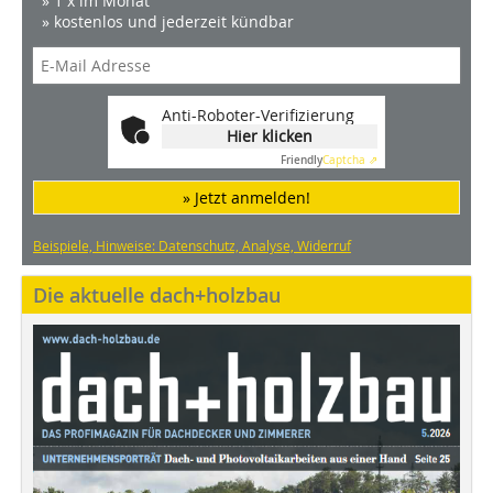
» 1 x im Monat
» kostenlos und jederzeit kündbar
Anti-Roboter-Verifizierung
Hier klicken
Friendly
Captcha ⇗
» Jetzt anmelden!
Beispiele, Hinweise: Datenschutz, Analyse, Widerruf
Die aktuelle dach+holzbau