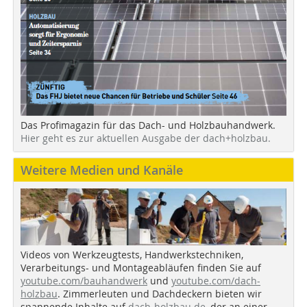
Das Profimagazin für das Dach- und Holzbauhandwerk.
Hier geht es zur aktuellen Ausgabe der dach+holzbau.
Weitere Medien und Kanäle
Videos von Werkzeugtests, Handwerkstechniken,
Verarbeitungs- und Montageabläufen finden Sie auf
youtube.com/bauhandwerk
und
youtube.com/dach-
holzbau
. Zimmerleuten und Dachdeckern bieten wir
spannende Inhalte auf
dach-holzbau.de
, der an einer