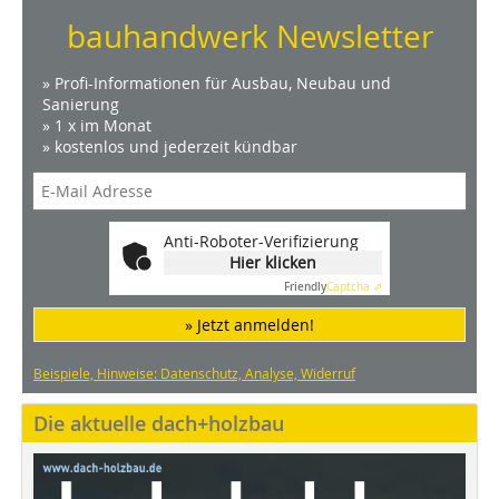
bauhandwerk Newsletter
» Profi-Informationen für Ausbau, Neubau und
Sanierung
» 1 x im Monat
» kostenlos und jederzeit kündbar
Anti-Roboter-Verifizierung
Hier klicken
Friendly
Captcha ⇗
» Jetzt anmelden!
Beispiele, Hinweise: Datenschutz, Analyse, Widerruf
Die aktuelle dach+holzbau