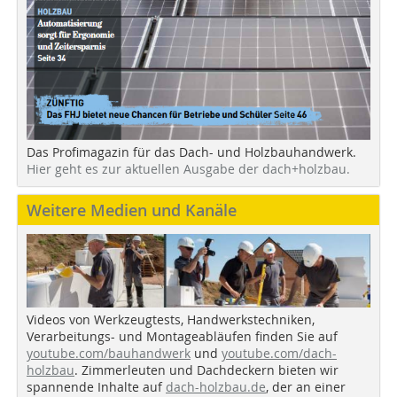
Das Profimagazin für das Dach- und Holzbauhandwerk.
Hier geht es zur aktuellen Ausgabe der dach+holzbau.
Weitere Medien und Kanäle
Videos von Werkzeugtests, Handwerkstechniken,
Verarbeitungs- und Montageabläufen finden Sie auf
youtube.com/bauhandwerk
und
youtube.com/dach-
holzbau
. Zimmerleuten und Dachdeckern bieten wir
spannende Inhalte auf
dach-holzbau.de
, der an einer