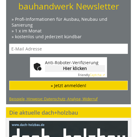
bauhandwerk Newsletter
» Profi-Informationen für Ausbau, Neubau und
Sanierung
» 1 x im Monat
» kostenlos und jederzeit kündbar
Anti-Roboter-Verifizierung
Hier klicken
Friendly
Captcha ⇗
» Jetzt anmelden!
Beispiele, Hinweise: Datenschutz, Analyse, Widerruf
Die aktuelle dach+holzbau