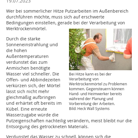
19.07.2023
Wer bei sommerlicher Hitze Putzarbeiten im Außenbereich
durchführen möchte, muss sich auf erschwerte
Bedingungen einstellen, gerade bei der Verarbeitung von
Werktrockenmörtel.
Durch die starke
Sonneneinstrahlung und
die hohen
Außentemperaturen
verdunstet das zum
Anmischen benötigte
Wasser viel schneller. Die
Bei Hitze kann es bei der
Verarbeitung von
Offen- und Abbindezeiten
Werktrockenmörtel zu Problemen
verkürzen sich, der Mörtel
kommen. Gegensteuern können
lässt sich nicht mehr
Hand- und Heimwerker bereits
gleichmäßig aufbringen
während der Planung und
und erhärtet oft bereits im
Vorbereitung der Arbeiten.
Kübel. Eine erneute
Bild: Heck Wall Systems
Wasserzugabe würde die
Putzeigenschaften nachteilig verändern, meist bleibt nur die
Entsorgung des getrockneten Materials.
Verdunstet das Wasser zu schnell, können sich die