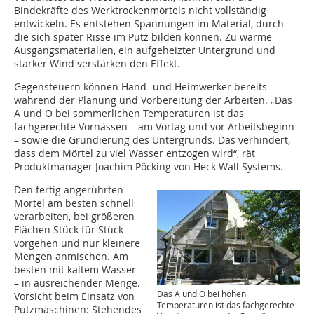
Bindekräfte des Werktrockenmörtels nicht vollständig
entwickeln. Es entstehen Spannungen im Material, durch
die sich später Risse im Putz bilden können. Zu warme
Ausgangsmaterialien, ein aufgeheizter Untergrund und
starker Wind verstärken den Effekt.
Gegensteuern können Hand- und Heimwerker bereits
während der Planung und Vorbereitung der Arbeiten. „Das
A und O bei sommerlichen Temperaturen ist das
fachgerechte Vornässen – am Vortag und vor Arbeitsbeginn
– sowie die Grundierung des Untergrunds. Das verhindert,
dass dem Mörtel zu viel Wasser entzogen wird“, rät
Produktmanager Joachim Pöcking von Heck Wall Systems.
Den fertig angerührten
Mörtel am besten schnell
verarbeiten, bei größeren
Flächen Stück für Stück
vorgehen und nur kleinere
Mengen anmischen. Am
besten mit kaltem Wasser
– in ausreichender Menge.
Das A und O bei hohen
Vorsicht beim Einsatz von
Temperaturen ist das fachgerechte
Putzmaschinen: Stehendes