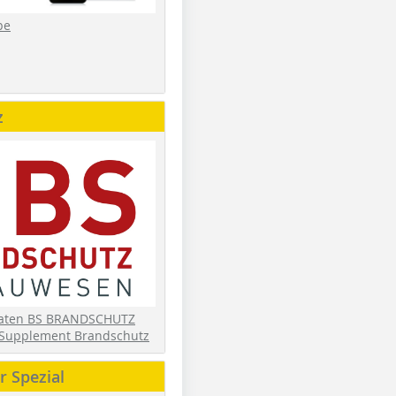
be
z
daten BS BRANDSCHUTZ
Supplement Brandschutz
 Spezial