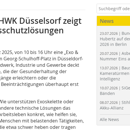
 HWK Düsselsorf zeigt
News
tsschutzlösungen
Bun
23.07.2026 |
Hubertz auf der
2026 in Berlin
 2025, von 10 bis 16 Uhr eine „Exo &
Asbe
20.07.2026 |
Georg-Schulhoff-Platz in Düsseldorf-
Nummer Eins 
dwerk, Industrie und Gewerbe deckt
Bau
13.07.2026 |
b, die der Gesunderhaltung der
Kameratürmen 
änge erleichtern oder die
Intelligenz
 Beeinträchtigungen überhaupt erst
SiGe
10.07.2026 |
Bänden
Wie unterstützen Exoskelette oder
Stih
08.07.2026 |
andere technische Lösungen das
Akku-Allianz
Arbeitsleben konkret, wie helfen sie,
Alle News
Menschen mit belastenden Tätigkeiten,
die etwa schwer heben oder tragen