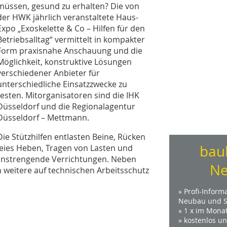
müssen, gesund zu erhalten? Die von
der HWK jährlich veranstaltete Haus-
Expo „Exoskelette & Co – Hilfen für den
Betriebsalltag“ vermittelt in kompakter
Form praxisnahe Anschauung und die
Möglichkeit, konstruktive Lösungen
verschiedener Anbieter für
unterschiedliche Einsatzzwecke zu
testen. Mitorganisatoren sind die IHK
Düsseldorf und die Regionalagentur
Düsseldorf – Mettmann.
Die Stützhilfen entlasten Beine, Rücken
bau
eies Heben, Tragen von Lasten und
anstrengende Verrichtungen. Neben
Ne
 weitere auf technischen Arbeitsschutz
» Profi-Inform
Neubau und S
» 1 x im Mona
» kostenlos u