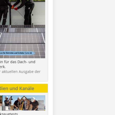
in für das Dach- und
rk.
r aktuellen Ausgabe der
dien und Kanäle
kzeugtests,