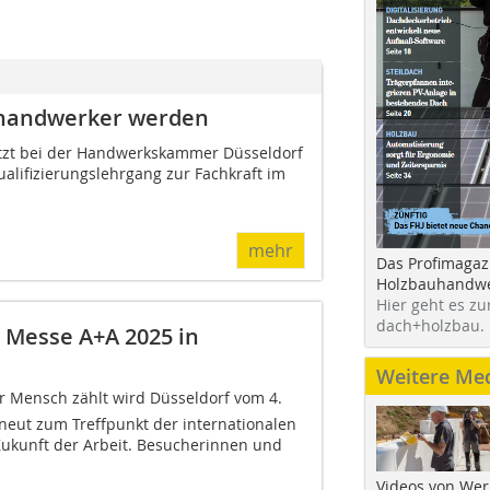
mhandwerker werden
etzt bei der Handwerkskammer Düsseldorf
lifizierungslehrgang zur Fachkraft im
mehr
Das Profimagaz
Holzbauhandwe
Hier geht es zu
dach+holzbau.
 Messe A+A 2025 in
Weitere Me
r Mensch zählt wird Düsseldorf vom 4.
neut zum Treffpunkt der internationalen
ukunft der Arbeit. Besucherinnen und
Videos von Wer