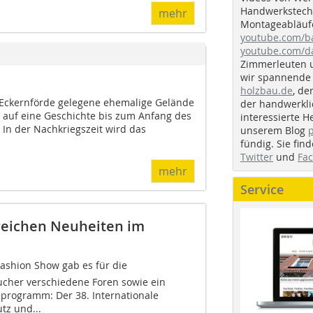
Handwerkstechn
mehr
Montageabläufe
youtube.com/
youtube.com/d
Zimmerleuten 
wir spannende 
holzbau.de
, de
Eckernförde gelegene ehemalige Gelände
der handwerkl
 auf eine Geschichte bis zum Anfang des
interessierte H
 In der Nachkriegszeit wird das
unserem Blog
fündig. Sie fi
Twitter
und
Fa
mehr
Service
lreichen Neuheiten im
ashion Show gab es für die
cher verschiedene Foren sowie ein
programm: Der 38. Internationale
tz und...