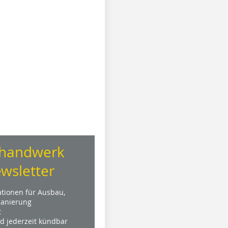
handwerk
wsletter
ationen für Ausbau,
anierung
t
nd jederzeit kündbar