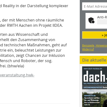
Reality in der Darstellung komplexer
Anti-R
er, der mit Menschen ohne räumliche
der RWTH Aachen im Projekt IIDEA.
rten aus Wissenschaft und
» J
 erhellt den Zusammenhang von
nd technischen Maßnahmen, geht auf
Beispiele, Hinweis
Widerruf
rie ein, beleuchtet Leistungen zur
litation, zeigt Chancen zur Inklusion
Die aktuell
Mensch und Roboter, der sog.
rei. (bhw/ela)
/veranstaltung.hwk-