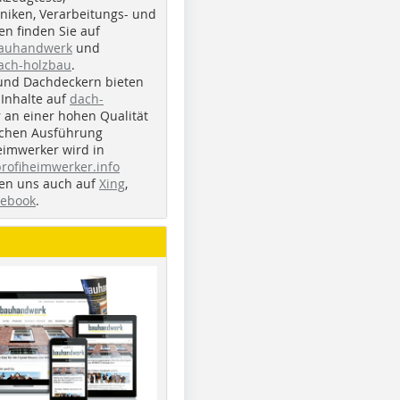
iken, Verarbeitungs- und
n finden Sie auf
bauhandwerk
und
ach-holzbau
.
und Dachdeckern bieten
Inhalte auf
dach-
r an einer hohen Qualität
ichen Ausführung
eimwerker wird in
profiheimwerker.info
nden uns auch auf
Xing
,
cebook
.