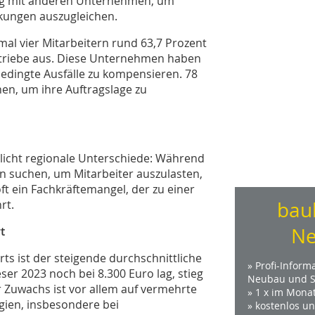
ung mit anderen Unternehmen, um
kungen auszugleichen.
al vier Mitarbeitern rund 63,7 Prozent
etriebe aus. Diese Unternehmen haben
bedingte Ausfälle zu kompensieren. 78
en, um ihre Auftragslage zu
tlicht regionale Unterschiede: Während
 suchen, um Mitarbeiter auszulasten,
t ein Fachkräftemangel, der zu einer
rt.
bau
Ne
t
ts ist der steigende durchschnittliche
» Profi-Inform
er 2023 noch bei 8.300 Euro lag, stieg
Neubau und S
r Zuwachs ist vor allem auf vermehrte
» 1 x im Mona
gien, insbesondere bei
» kostenlos u