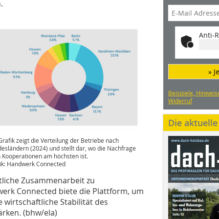
.
Anti-R
» J
Beispiele, Hinweis
Widerruf
Die aktuell
Grafik zeigt die Verteilung der Betriebe nach
esländern (2024) und stellt dar, wo die Nachfrage
 Kooperationen am höchsten ist.
ik: Handwerk Connected
ftliche Zusammenarbeit zu
rk Connected biete die Plattform, um
wirtschaftliche Stabilität des
rken. (bhw/ela)