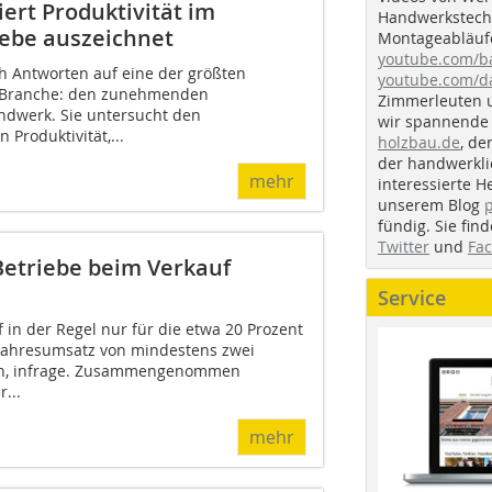
rt Produktivität im
Handwerkstechn
iebe auszeichnet
Montageabläufe
youtube.com/
ich Antworten auf eine der größten
youtube.com/d
 Branche: den zunehmenden
Zimmerleuten 
ndwerk. Sie untersucht den
wir spannende 
roduktivität,...
holzbau.de
, de
der handwerkl
mehr
interessierte H
unserem Blog
fündig. Sie fi
Twitter
und
Fa
etriebe beim Verkauf
Service
in der Regel nur für die etwa 20 Prozent
 Jahresumsatz von mindestens zwei
en, infrage. Zusammengenommen
...
mehr