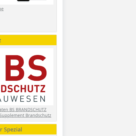
be
z
daten BS BRANDSCHUTZ
Supplement Brandschutz
 Spezial