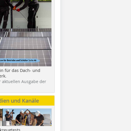
in für das Dach- und
rk.
r aktuellen Ausgabe der
dien und Kanäle
kzeugtests,