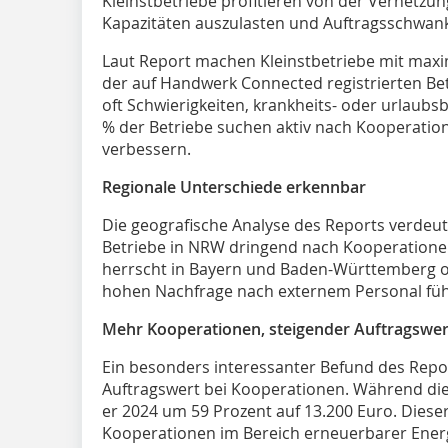
Kleinstbetriebe profitieren von der Vernetz
Kapazitäten auszulasten und Auftragsschwan
Laut Report machen Kleinstbetriebe mit maxim
der auf Handwerk Connected registrierten B
oft Schwierigkeiten, krankheits- oder urlaubs
% der Betriebe suchen aktiv nach Kooperation
verbessern.
Regionale Unterschiede erkennbar
Die geografische Analyse des Reports verdeu
Betriebe in NRW dringend nach Kooperationen
herrscht in Bayern und Baden-Württemberg of
hohen Nachfrage nach externem Personal füh
Mehr Kooperationen, steigender Auftragswer
Ein besonders interessanter Befund des Repor
Auftragswert bei Kooperationen. Während dies
er 2024 um 59 Prozent auf 13.200 Euro. Diese
Kooperationen im Bereich erneuerbarer Ener