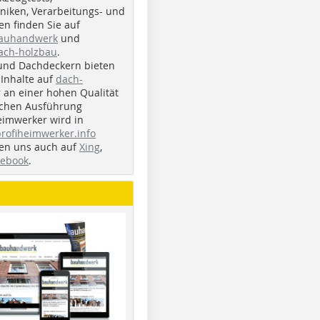
iken, Verarbeitungs- und
n finden Sie auf
bauhandwerk
und
ach-holzbau
.
und Dachdeckern bieten
Inhalte auf
dach-
r an einer hohen Qualität
ichen Ausführung
eimwerker wird in
profiheimwerker.info
nden uns auch auf
Xing
,
cebook
.