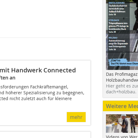
n mit Handwerk Connected
Das Profimagaz
ften an
Holzbauhandwe
Hier geht es zu
sforderungen Fachkräftemangel,
dach+holzbau.
und höherer Spezialisierung zu begegnen,
ed nicht zuletzt auch für kleinere
Weitere Me
mehr
Videos von Wer