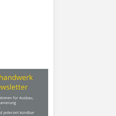
handwerk
wsletter
ationen für Ausbau,
anierung
t
nd jederzeit kündbar