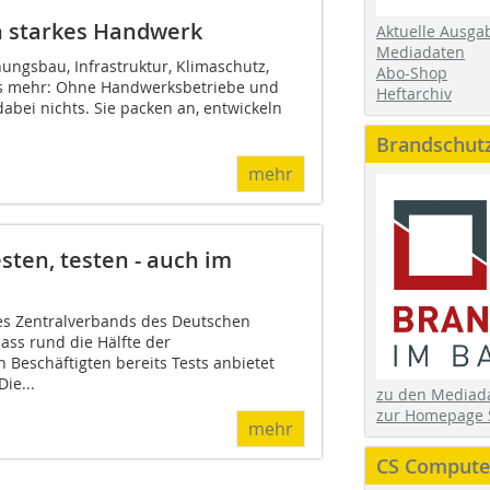
n starkes Handwerk
Aktuelle Ausga
Mediadaten
ungsbau, Infrastruktur, Klimaschutz,
Abo-Shop
s mehr: Ohne Handwerksbetriebe und
Heftarchiv
dabei nichts. Sie packen an, entwickeln
Brandschut
mehr
ten, testen - auch im
es Zentralverbands des Deutschen
ass rund die Hälfte der
 Beschäftigten bereits Tests anbietet
ie...
zu den Media
zur Homepage 
mehr
CS Computer