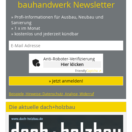
bauhandwerk Newsletter
» Profi-Informationen für Ausbau, Neubau und
Sanierung
» 1 x im Monat
» kostenlos und jederzeit kündbar
Anti-Roboter-Verifizierung
Hier klicken
Friendly
Captcha ⇗
» Jetzt anmelden!
Beispiele, Hinweise: Datenschutz, Analyse, Widerruf
Die aktuelle dach+holzbau