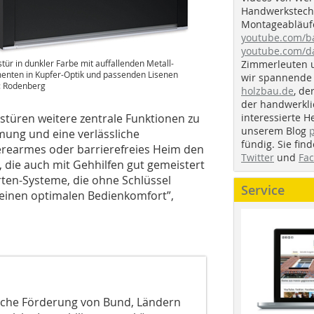
Handwerkstechn
Montageabläufe
youtube.com/
youtube.com/d
Zimmerleuten 
tür in dunkler Farbe mit auffallenden Metall-
enten in Kupfer-Optik und passenden Lisenen
wir spannende 
: Rodenberg
holzbau.de
, de
der handwerkl
interessierte H
üren weitere zentrale Funktionen zu
unserem Blog
ung und eine verlässliche
fündig. Sie fi
rearmes oder barrierefreies Heim den
Twitter
und
Fa
, die auch mit Gehhilfen gut gemeistert
rten-Systeme, die ohne Schlüssel
Service
 einen optimalen Bedienkomfort”,
liche Förderung von Bund, Ländern