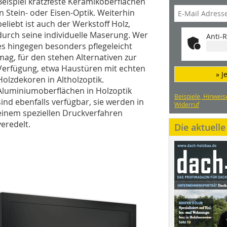
Beispiel kratzfeste Keramikoberflächen
in Stein- oder Eisen-Optik. Weiterhin
beliebt ist auch der Werkstoff Holz,
durch seine individuelle Maserung. Wer
Anti-R
es hingegen besonders pflegeleicht
mag, für den stehen Alternativen zur
Verfügung, etwa Haustüren mit echten
» J
Holzdekoren in Altholzoptik.
Aluminiumoberflächen in Holzoptik
Beispiele, Hinweis
sind ebenfalls verfügbar, sie werden in
Widerruf
einem speziellen Druckverfahren
veredelt.
Die aktuell