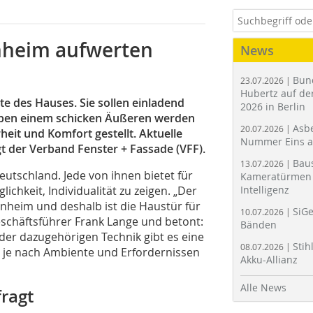
enheim aufwerten
News
Bun
23.07.2026 |
Hubertz auf der
te des Hauses. Sie sollen einladend
2026 in Berlin
 Neben einem schicken Äußeren werden
Asbe
20.07.2026 |
eit und Komfort gestellt. Aktuelle
Nummer Eins 
t der Verband Fenster + Fassade (VFF).
Bau
13.07.2026 |
utschland. Jede von ihnen bietet für
Kameratürmen 
chkeit, Individualität zu zeigen. „Der
Intelligenz
genheim und deshalb ist die Haustür für
SiGe
10.07.2026 |
eschäftsführer Frank Lange und betont:
Bänden
er dazugehörigen Technik gibt es eine
Stih
08.07.2026 |
ch je nach Ambiente und Erfordernissen
Akku-Allianz
Alle News
fragt