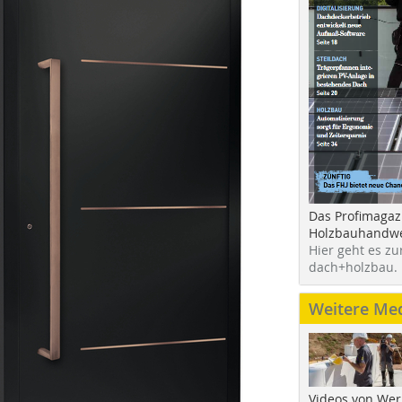
Das Profimagaz
Holzbauhandwe
Hier geht es zu
dach+holzbau.
Weitere Me
Videos von Wer