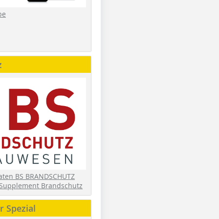
be
z
daten BS BRANDSCHUTZ
Supplement Brandschutz
 Spezial