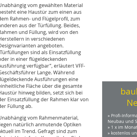
Unabhängig vom gewählten Material
besteht eine Haustür zum einen aus
dem Rahmen- und Flügelprofil, zum
anderen aus der Türfüllung. Beides,
Rahmen und Füllung, wird von den
Herstellern in verschiedenen
Designvarianten angeboten.
„Türfüllungen sind als Einsatzfüllung
oder in einer flügeldeckenden
Ausführung verfügbar”, erläutert VFF-
Geschäftsführer Lange. Während
flügeldeckende Ausführungen eine
einheitliche Fläche über die gesamte
bau
Haustür hinweg bilden, setzt sich bei
der Einsatzfüllung der Rahmen klar von
Ne
der Füllung ab.
» Profi-Inform
Unabhängig vom Rahmenmaterial,
Neubau und S
liegen natürlich anmutende Optiken
» 1 x im Mona
aktuell im Trend. Gefragt sind zum
» kostenlos u