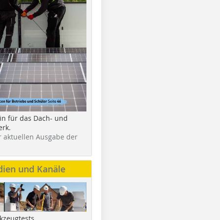
in für das Dach- und
rk.
r aktuellen Ausgabe der
dien und Kanäle
kzeugtests,