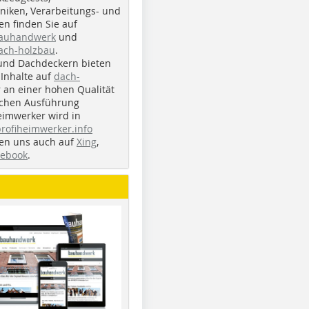
iken, Verarbeitungs- und
n finden Sie auf
bauhandwerk
und
ach-holzbau
.
und Dachdeckern bieten
Inhalte auf
dach-
r an einer hohen Qualität
ichen Ausführung
eimwerker wird in
profiheimwerker.info
nden uns auch auf
Xing
,
cebook
.