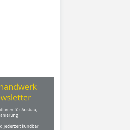
handwerk
wsletter
ationen für Ausbau,
anierung
t
nd jederzeit kündbar