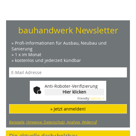
bauhandwerk Newsletter
» Profi-Informationen für Ausbau, Neubau und
Sanierung
» 1 x im Monat
» kostenlos und jederzeit kündbar
Anti-Roboter-Verifizierung
Hier klicken
Friendly
Captcha ⇗
» Jetzt anmelden!
Beispiele, Hinweise: Datenschutz, Analyse, Widerruf
Die aktuelle dach+holzbau