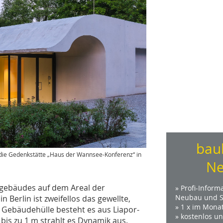
bau
ie Gedenkstätte „Haus der Wannsee-Konferenz“ in
Ne
gebäudes auf dem Areal der
» Profi-Inform
Neubau und S
Berlin ist zweifellos das gewellte,
» 1 x im Mona
 Gebäudehülle besteht es aus Liapor-
» kostenlos u
 bis zu 1 m strahlt es Dynamik aus.