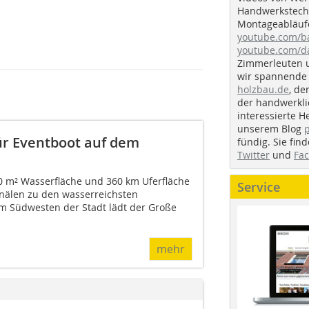
Handwerkstechn
Montageabläufe
youtube.com/
youtube.com/d
Zimmerleuten 
wir spannende 
holzbau.de
, de
der handwerkl
interessierte H
unserem Blog
ür Eventboot auf dem
fündig. Sie fi
Twitter
und
Fa
60 m² Wasserfläche und 360 km Uferfläche
Service
nälen zu den wasserreichsten
m Südwesten der Stadt lädt der Große
mehr