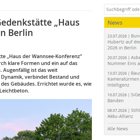
Gedenkstätte „Haus
News
n Berlin
Bun
23.07.2026 |
Hubertz auf der
2026 in Berlin
tte „Haus der Wannsee-Konferenz“
Asbe
20.07.2026 |
rch klare Formen und ein auf das
Nummer Eins 
 Augenfällig ist das weit
Bau
13.07.2026 |
t Dynamik, verbindet Bestand und
Kameratürmen 
des Gebäudes. Errichtet wurde es, wie
Intelligenz
Leichtbeton.
SiGe
10.07.2026 |
Bänden
Stih
08.07.2026 |
Akku-Allianz
Alle News