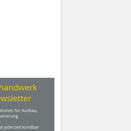
handwerk
wsletter
ationen für Ausbau,
anierung
t
nd jederzeit kündbar