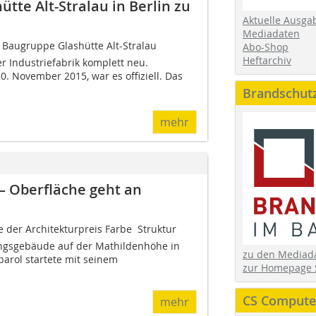
te Alt-Stralau in Berlin zu
Aktuelle Ausga
Mediadaten
r Baugruppe Glashütte Alt-Stralau
Abo-Shop
Heftarchiv
r Industriefabrik komplett neu.
. November 2015, war es offiziell. Das
Brandschut
mehr
 – Oberfläche geht an
er Architekturpreis Farbe  Struktur 
ungsgebäude auf der Mathildenhöhe in
zu den Media
parol startete mit seinem
zur Homepage 
CS Computer
mehr