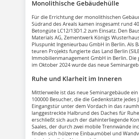
Monolithische Gebäudehülle
Für die Errichtung der monolithischen Gebä
Südrand des Areals kamen insgesamt rund 40
Betongüte LC12/13D1.2 zum Einsatz. Den Bausto
Materials AG, Zementwerk Königs Wusterhau
Pluspunkt Ingenieurbau GmbH in Berlin. Als B
teuren Projekts fungierte das Land Berlin (SIL
Immobilienmanagement GmbH in Berlin. Die g
im Oktober 2024 wurde das neue Seminargebäu
Ruhe und Klarheit im Inneren
Mittlerweile ist das neue Seminargebäude ein 
100000 Besucher, die die Gedenkstätte jedes J
Eingangstür unter dem Vordach in das raumho
langgestreckte Halbrund des Daches für Ruhe 
erschließt sich auch der dahinterliegende Ko
Saales, der durch zwei mobile Trennwände indiv
finden sich hölzerne Einbaumöbel und Wand