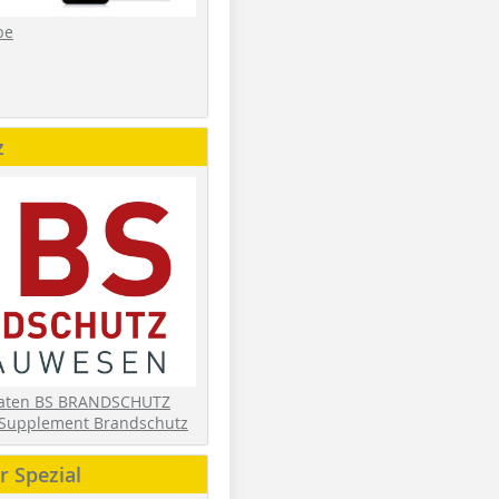
be
z
daten BS BRANDSCHUTZ
Supplement Brandschutz
 Spezial