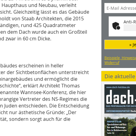
n Haupthaus und Neubau, verleiht
cht. Gleichzeitig lässt es das Gebäude
holdt von Staab Architekten, die 2015
Anti-R
tändigen, rund 425 Quadratmeter
en dem Dach wurde auch ein Großteil
d zwar in 60 cm Dicke.
» J
Beispiele, Hinweis
Widerruf
bäudes erscheinen in heller
ter der Sichtbetonflächen unterstreicht
Die aktuell
minargebäudes und ermöglicht die
chichte“, erklärt Architekt Thomas
 genannte Wannsee-Konferenz, die hier
hrangige Vertreter des NS-Regimes die
 Juden entschieden. Die Entscheidung
icht nur ästhetische Gründe: „Der
lität, sondern sorgt auch für die