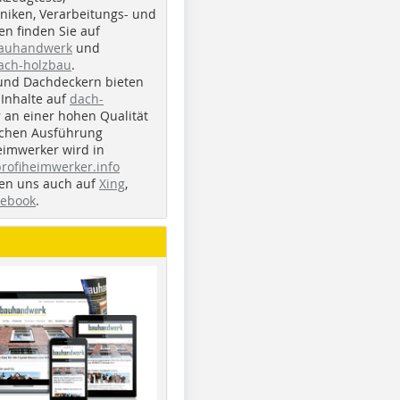
iken, Verarbeitungs- und
n finden Sie auf
bauhandwerk
und
ach-holzbau
.
und Dachdeckern bieten
Inhalte auf
dach-
r an einer hohen Qualität
ichen Ausführung
eimwerker wird in
profiheimwerker.info
nden uns auch auf
Xing
,
cebook
.