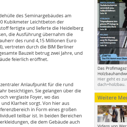
udehülle des Seminargebäudes am
0 Kubikmeter Leichtbeton der
ff fertigte und lieferte die Heidelberg
sen, die Ausführung übernahm die
auherr des rund 4,15 Millionen Euro
B), vertreten durch die BIM Berliner
esamte Bauzeit betrug zwei Jahre, und
de feierlich eröffnet.
Das Profimagaz
Holzbauhandwe
Hier geht es zu
zentraler Anlaufpunkt für die rund
dach+holzbau.
ahr besichtigen. Sie gelangen über die
ch verglaste Foyer, wo das
Weitere Me
und Klarheit sorgt. Von hier aus
nferenzbereich in Form eines großen
iduell teilbar ist. In beiden Bereichen
verkleidungen, die dem Gebäude auch
Videos von Wer