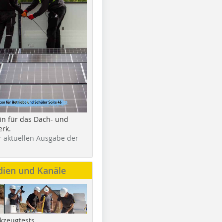
in für das Dach- und
rk.
r aktuellen Ausgabe der
dien und Kanäle
kzeugtests,