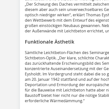
„Der Schwung des Daches vermittelt zwische
diesem aber auch sein unverwechselbares Gesi
optisch niedriger wirken“, erklärt Thomas Eys
den Wettbewerb mit dem Entwurf des eigens
großen einstöckigen Neubaus gewannen. Neb
der Außenwände mit Leichtbeton errichtet, un
Funktionale Ästhetik
Sämtliche Leichtbeton-Flächen des Seminarge
Sichtbeton-Optik. „Der klare, schlichte Charak
das zurückhaltende Erscheinungsbild des Se
konzentrierte Auseinandersetzung mit der Ges
Eysholdt. Im Vordergrund steht dabei die so
am 20. Januar 1942 stattfand und auf der hoc
Deportation und Ermordung der europäischen
für die Bauweise mit Leichtbeton hatte aber n
Baustoff bietet hier nicht nur die nötige Stabi
erforderliche Wärmedämmung.“