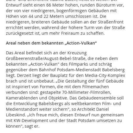
Entwurf sieht einen 66 Meter hohen, runden Büroturm vor,
der von vier niedrigeren, bogenförmigen Gebäuden mit
Höhen von 44 und 22 Metern umschlossen ist. Die
niedrigeren, breiteren Gebäude sollen an der Straßenfront
errichtet werden, während der höhere Turm von der Straße
zurückgesetzt ist, um mehr Freiraum zu schaffen.
Areal neben dem bekannten „Action-Vulkan“
Das Areal befindet sich an der Kreuzung
Großbeerenstraße/August-Bebel-Straße, die neben dem
bekannten „Action-Vulkan" des Filmparks und schräg
gegenüber dem Bahnhof Potsdam-Medienstadt Babelsberg
liegt. Derzeit liegt der Bauplatz für den Media-City-Komplex
brach und ist unbebaut. „Die Gestaltung der fünf Gebäude
ist inspiriert von Formen, die mit dem Filmemachen
verbunden sind: gestapelte 70-Millimeter-Filmrollen,
Kamerablenden und Objektive. Das Gebäudeensemble soll
die Entwicklung Babelsbergs als weltbekannten Film- und
Medienstandort weiter sichern", so Architekt Daniel
Libeskind. „Ich freue mich, diesen Entwurf nun gemeinsam
mit KW-Development und der Stadt Potsdam umsetzen zu
können", sagt er.