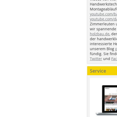
Handwerkstechn
Montageabläufe
youtube.com/
youtube.com/d
Zimmerleuten 
wir spannende 
holzbau.de
, de
der handwerkl
interessierte H
unserem Blog
fündig. Sie fi
Twitter
und
Fa
Service