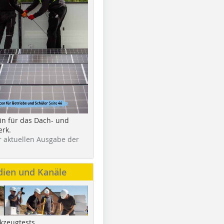
in für das Dach- und
rk.
r aktuellen Ausgabe der
dien und Kanäle
kzeugtests,