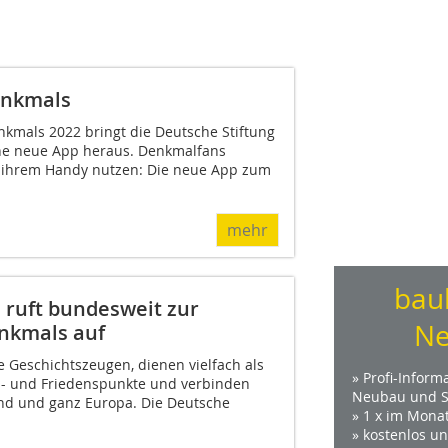
enkmals
kmals 2022 bringt die Deutsche Stiftung
ne neue App heraus. Denkmalfans
f ihrem Handy nutzen: Die neue App zum
mehr
bau
 ruft bundesweit zur
Ne
nkmals auf
 Geschichtszeugen, dienen vielfach als
» Profi-Inform
hn- und Friedenspunkte und verbinden
Neubau und S
nd und ganz Europa. Die Deutsche
» 1 x im Mona
» kostenlos u