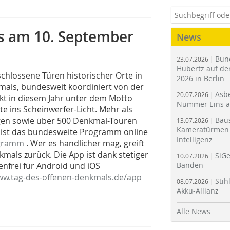
s am 10. September
News
Bun
23.07.2026 |
Hubertz auf der
chlossene Türen historischer Orte in
2026 in Berlin
mals, bundesweit koordiniert von der
Asbe
20.07.2026 |
kt in diesem Jahr unter dem Motto
Nummer Eins 
 ins Scheinwerfer-Licht. Mehr als
gen sowie über 500 Denkmal-Touren
Bau
13.07.2026 |
Kameratürmen 
rt ist das bundesweite Programm online
Intelligenz
ogramm
. Wer es handlicher mag, greift
kmals zurück. Die App ist dank stetiger
SiGe
10.07.2026 |
enfrei für Android und iOS
Bänden
w.tag-des-offenen-denkmals.de/app
Stih
08.07.2026 |
Akku-Allianz
Alle News