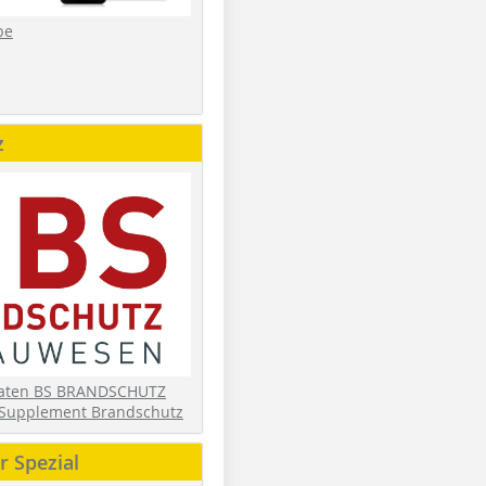
be
z
daten BS BRANDSCHUTZ
Supplement Brandschutz
 Spezial