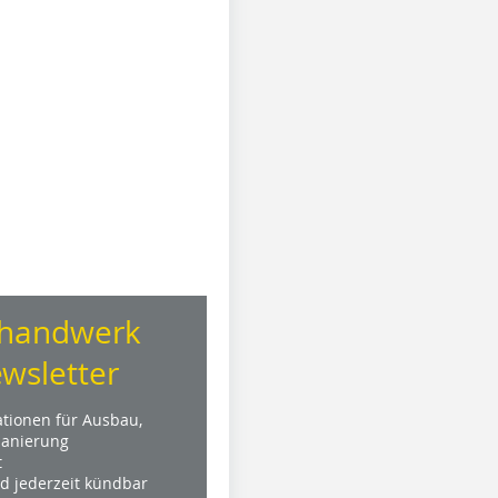
handwerk
wsletter
ationen für Ausbau,
anierung
t
nd jederzeit kündbar