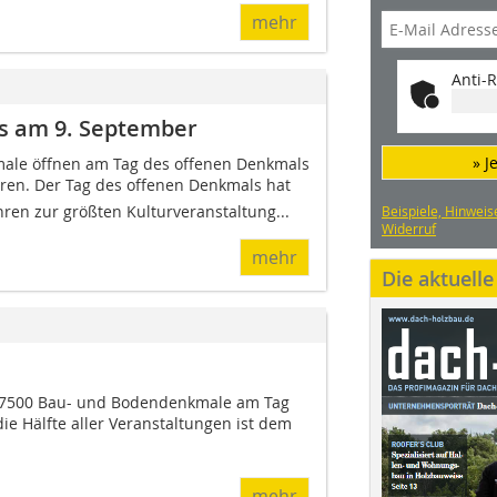
mehr
Anti-R
ls am 9. September
» J
ale öffnen am Tag des offenen Denkmals
ren. Der Tag des offenen Denkmals hat
hren zur größten Kulturveranstaltung...
Beispiele, Hinweis
Widerruf
mehr
Die aktuell
 7500 Bau- und Bodendenkmale am Tag
ie Hälfte aller Veranstaltungen ist dem
mehr