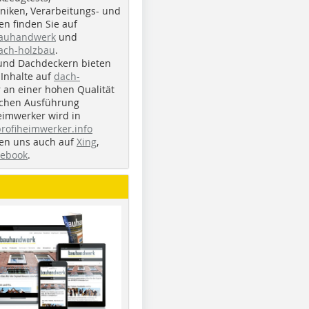
iken, Verarbeitungs- und
n finden Sie auf
bauhandwerk
und
ach-holzbau
.
und Dachdeckern bieten
Inhalte auf
dach-
r an einer hohen Qualität
ichen Ausführung
eimwerker wird in
profiheimwerker.info
nden uns auch auf
Xing
,
cebook
.