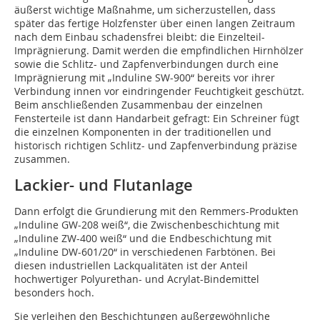
äußerst wichtige Maßnahme, um sicherzustellen, dass
später das fertige Holzfenster über einen langen Zeitraum
nach dem Einbau schadensfrei bleibt: die Einzelteil-
Imprägnierung. Damit werden die empfindlichen Hirnhölzer
sowie die Schlitz- und Zapfenverbindungen durch eine
Imprägnierung mit „Induline SW-900“ bereits vor ihrer
Verbindung innen vor eindringender Feuchtigkeit geschützt.
Beim anschließenden Zusammenbau der einzelnen
Fensterteile ist dann Handarbeit gefragt: Ein Schreiner fügt
die einzelnen Komponenten in der traditionellen und
historisch richtigen Schlitz- und Zapfenverbindung präzise
zusammen.
Lackier- und Flutanlage
Dann erfolgt die Grundierung mit den Remmers-Produkten
„Induline GW-208 weiß“, die Zwischen­beschichtung mit
„Induline ZW-400 weiß“ und die Endbeschichtung mit
„Induline DW-601/20“ in verschiedenen Farbtönen. Bei
diesen industriellen Lackqualitäten ist der Anteil
hochwertiger Polyurethan- und Acrylat-Bindemittel
besonders hoch.
Sie verleihen den Beschichtungen außergewöhnliche