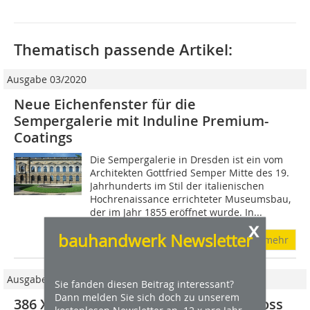
Thematisch passende Artikel:
Ausgabe 03/2020
Neue Eichenfenster für die
Sempergalerie mit Induline Premium-
Coatings
Die Sempergalerie in Dresden ist ein vom
Architekten Gottfried Semper Mitte des 19.
Jahrhunderts im Stil der italienischen
Hochrenaissance errichteter Museumsbau,
der im Jahr 1855 eröffnet wurde. In...
x
bauhandwerk Newsletter
mehr
Ausgabe 05/2021
Sie fanden diesen Beitrag interessant?
Dann melden Sie sich doch zu unserem
386 XXL-Fenster für das Berliner Schloss