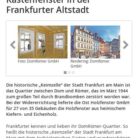
Frankfurter Altstadt
Foto: DomRömer GmbH
Rendering: DomRömer
Foto: 
GmbH
Die historische „Keimzelle“ der Stadt Frankfurt am Main ist
das Quartier zwischen Dom und Römer, das im März 1944
zum großen Teil durch Brandbomben zerstört worden war.
Bei der Widererrichtung lieferte die Ost Holzfenster GmbH
für 27 von 35 Gebäuden die Holzfenster aus heimischem
Kiefern- und Eichenholz.
Frankfurter kennen und lieben ihr DomRömer-Quartier. So
heißt die historische „Keimzelle“ der Stadt Frankfurt am
Main mit dem Archäologischen Garten und wunderschönen