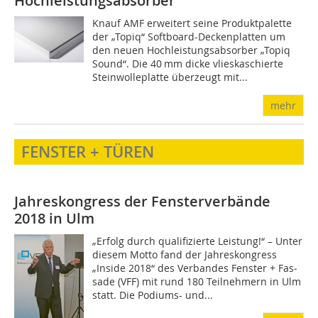
Hochleistungsabsorber
Knauf AMF erweitert seine Produkt­palette
der „Topiq“ Softboard-Deckenplatten um
den neuen Hochleistungsabsorber „Topiq
Sound“. Die 40 mm dicke vlies­ka­schier­te
Steinwolleplatte überzeugt mit...
mehr
FENSTER + TÜREN
Jahreskongress der Fensterverbände
2018 in Ulm
„Erfolg durch qualifizierte Leistung!“ – Unter
diesem Motto fand der Jahreskongress
„Inside 2018“ des Verbandes Fenster + Fas­
sade (VFF) mit rund 180 Teilnehmern in Ulm
statt. Die Podiums- und...