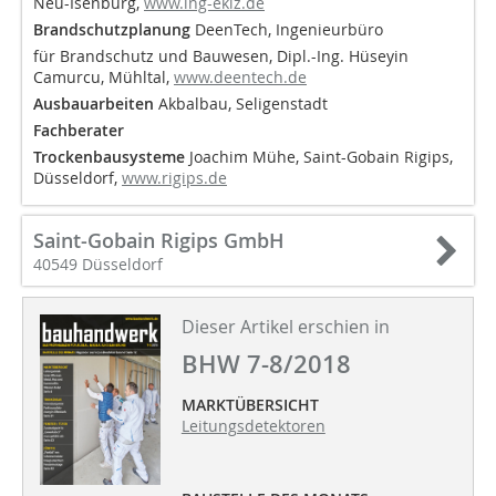
Neu-Isenburg,
www.ing-ekiz.de
Brandschutzplanung
DeenTech, Ingenieurbüro
für Brandschutz und Bauwesen, Dipl.-Ing. Hüseyin
Camurcu, Mühltal,
www.deentech.de
Ausbauarbeiten
Akbalbau, Seligenstadt
Fachberater
Trockenbausysteme
Joachim Mühe, Saint-Gobain Rigips,
Düsseldorf,
www.rigips.de
Saint-Gobain Rigips GmbH
40549 Düsseldorf
Dieser Artikel erschien in
BHW 7-8/2018
MARKTÜBERSICHT
Leitungsdetektoren