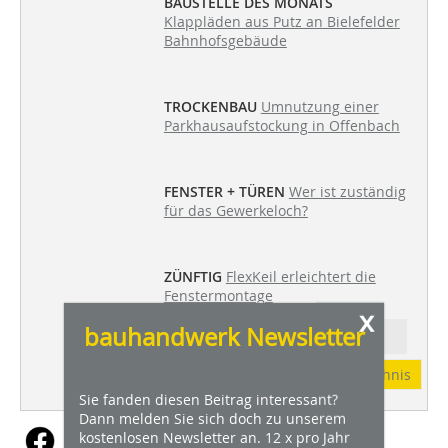
BAUSTELLE DES MONATS
Klappläden aus Putz an Bielefelder
Bahnhofsgebäude
TROCKENBAU
Umnutzung einer
Parkhausaufstockung in Offenbach
FENSTER + TÜREN
Wer ist zuständig
für das Gewerkeloch?
ZÜNFTIG
FlexKeil erleichtert die
Fenstermontage
x
bauhandwerk Newsletter
Ressort: PANORAMA
Abonnement
Inhaltsverzeichnis
Sie fanden diesen Beitrag interessant?
Dann melden Sie sich doch zu unserem
kostenlosen Newsletter an. 12 x pro Jahr