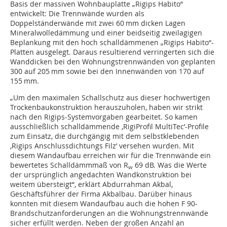
Basis der massiven Wohnbauplatte „Rigips Habito“
entwickelt: Die Trennwände wurden als
Doppelständerwände mit zwei 60 mm dicken Lagen
Mineralwolledämmung und einer beidseitig zweilagigen
Beplankung mit den hoch schalldämmenen „Rigips Habito“-
Platten ausgelegt. Daraus resultierend verringerten sich die
Wanddicken bei den Wohnungstrennwänden von geplanten
300 auf 205 mm sowie bei den Innenwänden von 170 auf
155 mm.
„Um den maximalen Schallschutz aus dieser hochwertigen
Trockenbaukonstruktion herauszuholen, haben wir strikt
nach den Rigips-Systemvorgaben gearbeitet. So kamen
ausschließlich schalldämmende ,RigiProfil MultiTec’-Profile
zum Einsatz, die durchgängig mit dem selbstklebenden
,Rigips Anschlussdichtungs Filz’ versehen wurden. Mit
diesem Wandaufbau erreichen wir für die Trennwände ein
bewertetes Schalldämmmaß von R
69 dB. Was die Werte
w
der ursprünglich angedachten Wandkonstruktion bei
weitem übersteigt“, erklärt Abdurrahman Akbal,
Geschäftsführer der Firma Akbalbau. Darüber hinaus
konnten mit diesem Wandaufbau auch die hohen F 90-
Brandschutz­anforderungen an die Wohnungstrennwände
sicher erfüllt werden. Neben der großen Anzahl an