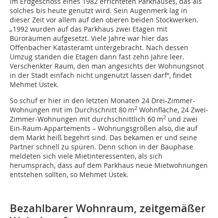
im Erdgeschoss eines 1982 errichteten Parkhauses, das als
solches bis heute genutzt wird. Sein Augenmerk lag in
dieser Zeit vor allem auf den oberen beiden Stockwerken.
„1992 wurden auf das Parkhaus zwei Etagen mit
Büroräumen aufgesetzt. Viele Jahre war hier das
Offenbacher Katasteramt untergebracht. Nach dessen
Umzug standen die Etagen dann fast zehn Jahre leer.
Verschenkter Raum, den man angesichts der Wohnungsnot
in der Stadt einfach nicht ungenutzt lassen darf“, findet
Mehmet Üstek.
So schuf er hier in den letzten Monaten 24 Drei-Zimmer-
2
Wohnungen mit im Durchschnitt 80 m
Wohnfläche, 24 Zwei-
2
Zimmer-Wohnungen mit durchschnittlich 60 m
und zwei
Ein-Raum-Appartements – Wohnungsgrößen also, die auf
dem Markt heiß begehrt sind. Das bekamen er und seine
Partner schnell zu spüren. Denn schon in der Bauphase
meldeten sich viele Mietinteressenten, als sich
herumsprach, dass auf dem Parkhaus neue Mietwohnungen
entstehen sollten, so Mehmet Üstek.
Bezahlbarer Wohnraum, zeitgemäßer