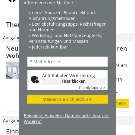
informieren wir Sie über:
» neue Produkte, Bauprojekt und
Ausführungsmethoden
Thematisch passende Artikel:
» Betriebsführungstipps, Rechtsfragen
und Normen
» Werkzeug- und Nutzfahrzeugtests,
Ausgabe 09/2020
Veranstaltungen und Messen
» jederzeit kündbar
Neubau in Wernau sorgt für bezahlbaren
Wohnraum
Die Bauarbeiten im so genannten Carré am
Herdweg schritten schnell voran. Die
Anti-Roboter-Verifizierung
Rohbauarbeiten haben im Frühjahr 2019
Hier klicken
begonnen, im Spätherbst konnten die
Friendly
Captcha ⇗
ersten Mieter ihre neuen Wohnungen...
Melden Sie sich jetzt an!
mehr
Beispiele, Hinweise: Datenschutz, Analyse,
Ausgabe 12/2022
Widerruf
Einbruchhemmende Wände