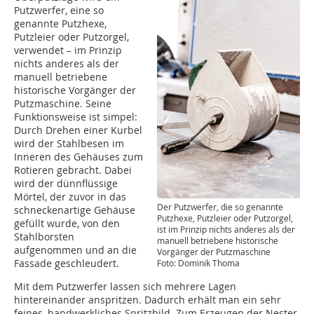
Putzwerfer, eine so
genannte Putzhexe,
Putzleier oder Putzorgel,
verwendet – im Prinzip
nichts anderes als der
manuell betriebene
historische Vorgänger der
Putzmaschine. Seine
Funktionsweise ist simpel:
Durch Drehen einer Kurbel
wird der Stahlbesen im
Inneren des Gehäuses zum
Rotieren gebracht. Dabei
wird der dünnflüssige
Mörtel, der zuvor in das
Der Putzwerfer, die so genannte
schneckenartige Gehäuse
Putzhexe, Putzleier oder Putzorgel,
gefüllt wurde, von den
ist im Prinzip nichts anderes als der
Stahlborsten
manuell betriebene historische
aufgenommen und an die
Vorgänger der Putzmaschine
Fassade geschleudert.
Foto: Dominik Thoma
Mit dem Putzwerfer lassen sich mehrere Lagen
hintereinander anspritzen. Dadurch erhält man ein sehr
feines, handwerkliches Spritzbild. Zum Erzeugen der Nester