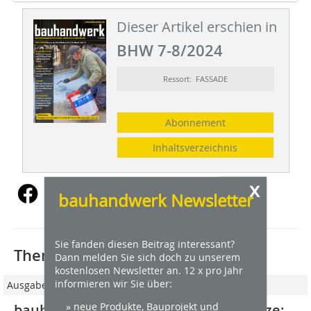
Dieser Artikel erschien in
BHW 7-8/2024
Ressort: FASSADE
Abonnement
Inhaltsverzeichnis
x
bauhandwerk Newsletter
Sie fanden diesen Beitrag interessant?
Thematisch passende Artikel:
Dann melden Sie sich doch zu unserem
kostenlosen Newsletter an. 12 x pro Jahr
informieren wir Sie über:
Ausgabe 6/2024
» neue Produkte, Bauprojekt und
bauhandwerk-Serie über Strukturputze: