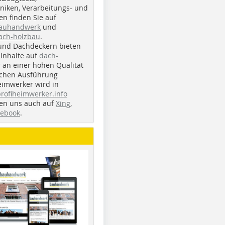
iken, Verarbeitungs- und
n finden Sie auf
bauhandwerk
und
ach-holzbau
.
und Dachdeckern bieten
Inhalte auf
dach-
r an einer hohen Qualität
ichen Ausführung
eimwerker wird in
profiheimwerker.info
nden uns auch auf
Xing
,
cebook
.