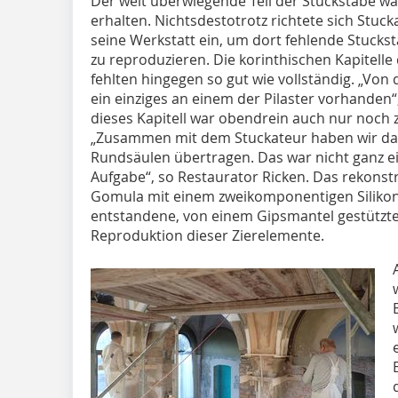
Der weit überwiegende Teil der Stuckstäbe w
erhalten. Nichtsdestotrotz richtete sich Stuc
seine Werkstatt ein, um dort fehlende Stucks
zu reproduzieren. Die korinthischen Kapitelle
fehlten hingegen so gut wie vollständig. „Von
ein einziges an einem der Pilaster vorhanden“
dieses Kapitell war obendrein auch nur noch 
„Zusammen mit dem Stuckateur haben wir das 
Rundsäulen übertragen. Das war nicht ganz e
Aufgabe“, so Restaurator Ricken. Das rekonstr
Gomula mit einem zweikomponentigen Silikon
entstandene, von einem Gipsmantel gestützte 
Reproduktion dieser Zierelemente.