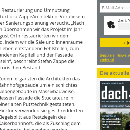
en Restaurierung und Umnutzung
ekturbüro ZappeArchitekten. Vor diesem
Anti-R
 der Sanierungsplanung versucht. „Nach
 übernahmen wir das Projekt im Jahr
gust Orth restaurierten wir den
d, indem wir die Säle und Innenräume
» J
lieben entstandene Fehlstellen, zum
andenen Kapitell und der Fassade
Beispiele, Hinweis
Widerruf
sein“, beschreibt Stefan Zappe die
torischen Bestand.
Die aktuell
Zudem ergänzten die Architekten das
Bahnhofsgebäude um ein schlichtes
Nebengebäude in Massivbauweise,
dessen Fassade die Stuckateure in
einer alten Putztechnik gestalteten.
Hierfür verwenden sie geschredderten
Ziegelsplitt aus Restziegeln des
Kaiserbahnhofs, die als Zuschlag dem
Putzmörtel beigegeben wurden.