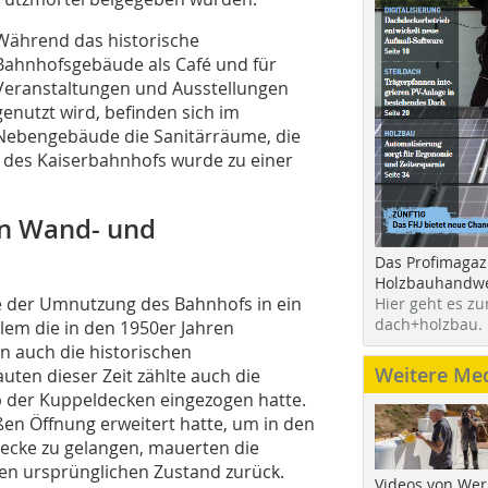
Während das historische
Bahnhofsgebäude als Café und für
Veranstaltungen und Ausstellungen
genutzt wird, befinden sich im
Nebengebäude die Sanitärräume, die
des Kaiserbahnhofs wurde zu einer
en Wand- und
Das Profimagaz
Holzbauhandwe
te der Umnutzung des Bahnhofs in ein
Hier geht es zu
dach+holzbau.
lem die in den 1950er Jahren
 auch die historischen
Weitere Me
uten dieser Zeit zählte auch die
 der Kuppeldecken eingezogen hatte.
ßen Öffnung erweitert hatte, um in den
ecke zu gelangen, mauerten die
en ursprünglichen Zustand zurück.
Videos von Wer