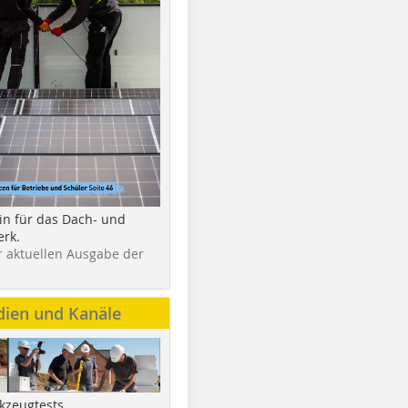
in für das Dach- und
rk.
r aktuellen Ausgabe der
dien und Kanäle
kzeugtests,