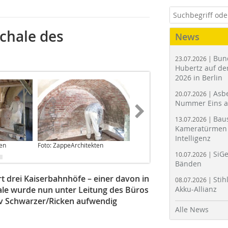
chale des
News
Bun
23.07.2026 |
Hubertz auf der
2026 in Berlin
Asbe
20.07.2026 |
Nummer Eins 
Bau
13.07.2026 |
Kameratürmen 
Intelligenz
ten
Foto: ZappeArchitekten
Foto: ZappeArchitekten
SiGe
10.07.2026 |
Bänden
t drei Kaiserbahnhöfe – einer davon in
Stih
08.07.2026 |
le wurde nun unter Leitung des Büros
Akku-Allianz
v Schwarzer/Ricken aufwendig
Alle News