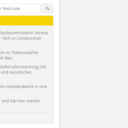
desbauministerin Verena
 Tech in Construction
st ist Todesursache
am Bau
stellenüberwachung mit
und Künstlicher
Foto: ZappeArchitekten
Foto: ZappeArchitekten
Foto: Zap
Ko-Standardwerk in drei
l und Kärcher starten