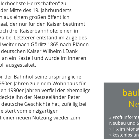
llerhöchste Herrschaften“ zu
der Mitte des 19. Jahrhunderts
n aus einem großen öffentlich
aal, der nur für den Kaiser bestimmt
noch drei Kaiserbahnhöfe: einen in
Halbe. Letzterer entstand im Zuge des
 weiter nach Görlitz 1865 nach Plänen
 deutschen Kaiser Wilhelm I.Dank
 an ein Kastell und wurde im Inneren
l ausgestaltet.
or der Bahnhof seine ursprüngliche
 1950er-Jahren zu einem Wohnhaus für
en 1990er Jahren verfiel der ehemalige
bau
deckte ihn der Neuseeländer Peter
Ne
deutsche Geschichte hat, zufällig bei
eistert vom einzigartigen
t einer neuen Nutzung wieder zum
» Profi-Inform
Neubau und S
» 1 x im Mona
» kostenlos u