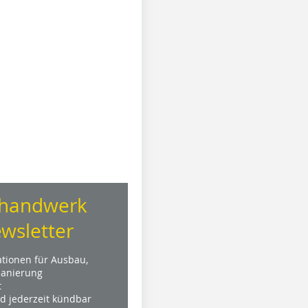
handwerk
wsletter
ationen für Ausbau,
anierung
t
nd jederzeit kündbar