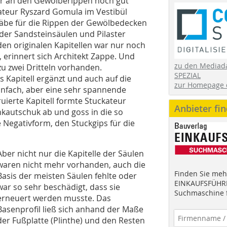
ar an den Gewölberippen noch gut
kateur Ryszard Gomula im Vestibül
täbe für die Rippen der Gewölbedecken
 der Sandsteinsäulen und Pilaster
 den originalen Kapitellen war nur noch
, erinnert sich Architekt Zappe. Und
zu den Mediad
zu zwei Dritteln vorhanden.
SPEZIAL
Kapitell ergänzt und auch auf die
zur Homepage 
infach, aber eine sehr spannende
uierte Kapitell formte Stuckateur
Anbieter fi
kautschuk ab und goss in die so
Negativform, den Stuckgips für die
Aber nicht nur die Kapitelle der Säulen
waren nicht mehr vorhanden, auch die
Finden Sie mehr
Basis der meisten Säulen fehlte oder
EINKAUFSFÜHRE
war so sehr beschädigt, dass sie
Suchmaschine f
erneuert werden musste. Das
Basenprofil ließ sich anhand der Maße
der Fußplatte (Plinthe) und den Resten