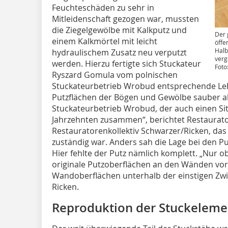
Feuchteschäden zu sehr in
Mitleidenschaft gezogen war, mussten
die Ziegelgewölbe mit Kalkputz und
Der 
einem Kalkmörtel mit leicht
öffe
Halb
hydraulischem Zusatz neu verputzt
verg
werden. Hierzu fertigte sich Stuckateur
Foto
Ryszard Gomula vom polnischen
Stuckateurbetrieb Wrobud entsprechende Lehr
Putzflächen der Bögen und Gewölbe sauber a
Stuckateurbetrieb Wrobud, der auch einen Sitz 
Jahrzehnten zusammen“, berichtet Restaurat
Restauratorenkollektiv Schwarzer/Ricken, das
zuständig war. Anders sah die Lage bei den 
Hier fehlte der Putz nämlich komplett. „Nur
originale Putzoberflächen an den Wänden vor
Wandoberflächen unterhalb der einstigen Zwi
Ricken.
Reproduktion der Stuckelem