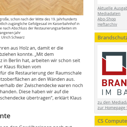
Aktuelle Ausga
Mediadaten
Abo-Shop
große, schon nach der Mitte des 19. Jahrhunderts
ntlich zugängliche Gefolgesaal im Kaiserbahnhof in
Heftarchiv
e nach Abschluss der Restaurierungsarbeiten im
angenen Jahr
Brandschut
: Ulrich Schwarz
en aus Holz an, damit er die
bziehen konnte. „Mit dem
in Berlin hat, arbeiten wir schon seit
or Klaus Ricken vom
 für die Restaurierung der Raumschale
Putzoberflächen an den Wänden aus.
 oberhalb der Zwischendecke waren noch
handen. Diese haben wir auf die
schendecke übertragen“, erklärt Klaus
zu den Media
zur Homepage 
ente
CS Computer