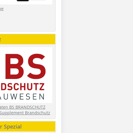
be
z
daten BS BRANDSCHUTZ
Supplement Brandschutz
 Spezial