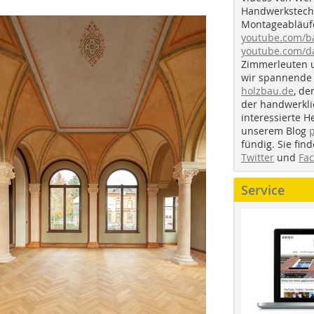
Handwerkstechn
Montageabläufe
youtube.com/
youtube.com/d
Zimmerleuten 
wir spannende 
holzbau.de
, de
der handwerkl
interessierte H
unserem Blog
fündig. Sie fi
Twitter
und
Fa
Service