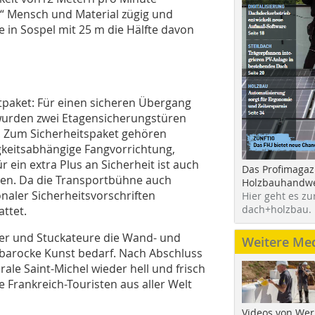
“ Mensch und Material zügig und
 in Sospel mit 25 m die Hälfte davon
tpaket: Für einen sicheren Übergang
wurden zwei Etagensicherungstüren
t. Zum Sicherheitspaket gehören
gkeitsabhängige Fangvorrichtung,
 ein extra Plus an Sicherheit ist auch
Das Profimagaz
ten. Da die Transportbühne auch
Holzbauhandwe
naler Sicherheitsvorschriften
Hier geht es zu
dach+holzbau.
ttet.
er und Stuckateure die Wand- und
Weitere Me
 barocke Kunst bedarf. Nach Abschluss
ale Saint-Michel wieder hell und frisch
e Frankreich-Touristen aus aller Welt
Videos von Wer