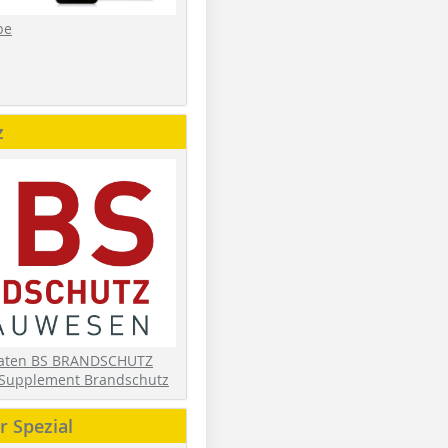
be
z
daten BS BRANDSCHUTZ
Supplement Brandschutz
 Spezial