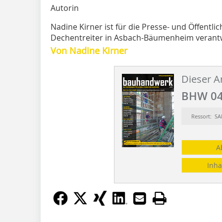
Autorin
Nadine Kirner ist für die Presse- und Öffentli
Dechentreiter in Asbach-Bäumenheim verantw
Von Nadine Kirner
Dieser Ar
BHW 04
Ressort: S
A
Inha