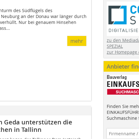
enturm des Südflügels des
n Neuburg an der Donau war länger durch
 verhüllt. Nur bei genauem Hinsehen
ss...
zu den Mediad
mehr
SPEZIAL
zur Homepage 
Anbieter fi
Finden Sie mehr
EINKAUFSFÜHRE
Suchmaschine f
 Geda unterstützen die
hen in Tallinn