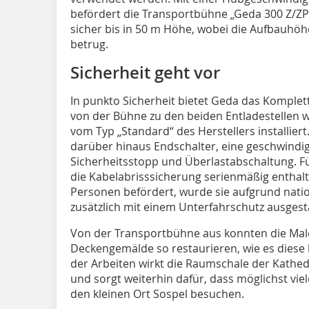
befördert die Transportbühne „Geda 300 Z/ZP
sicher bis in 50 m Höhe, wobei die Aufbauhöhe
betrug.
Sicherheit geht vor
In punkto Sicherheit bietet Geda das Komplet
von der Bühne zu den beiden Entladestellen 
vom Typ „Standard“ des Herstellers installier
darüber hinaus Endschalter, eine geschwindi
Sicherheitsstopp und Überlastabschaltung. Für
die Kabelabrisssicherung serienmäßig enthal
Personen befördert, wurde sie aufgrund natio
zusätzlich mit einem Unterfahrschutz ausgesta
Von der Transportbühne aus konnten die Mal
Deckengemälde so restaurieren, wie es diese
der Arbeiten wirkt die Raumschale der Kathedr
und sorgt weiterhin dafür, dass möglichst viel
den kleinen Ort Sospel besuchen.