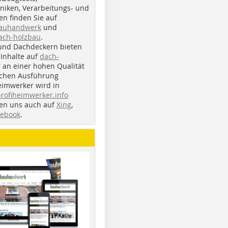
iken, Verarbeitungs- und
n finden Sie auf
bauhandwerk
und
ach-holzbau
.
und Dachdeckern bieten
Inhalte auf
dach-
r an einer hohen Qualität
ichen Ausführung
eimwerker wird in
profiheimwerker.info
nden uns auch auf
Xing
,
cebook
.