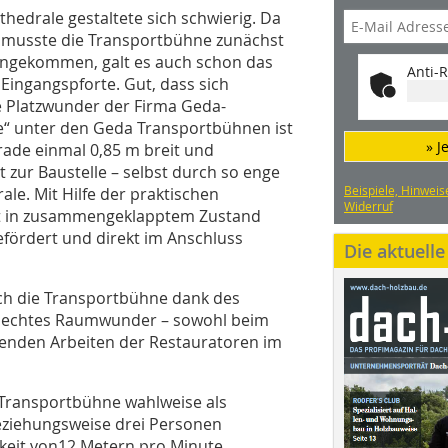
he­drale gestaltete sich schwierig. Da
t, musste die Transportbühne zunächst
angekommen, galt es auch schon das
Anti-R
Eingangspforte. Gut, dass sich
 Platzwunder der Firma Geda-
te“ unter den Geda Transportbühnen ist
» J
de einmal 0,85 m breit und
zur Baustelle – selbst durch so enge
Beispiele, Hinweis
ale. Mit Hilfe der praktischen
Widerruf
t in zusammengeklapptem Zustand
ördert und direkt im Anschluss
Die aktuell
ch die Transportbühne dank des
s echtes Raumwunder – sowohl beim
genden Arbeiten der Restauratoren im
 Transportbühne wahlweise als
eziehungsweise drei Personen
keit von12 Metern pro Minute