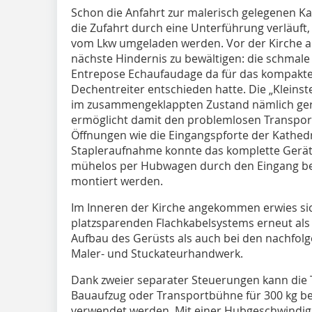
Schon die Anfahrt zur malerisch gelegenen Kat
die Zufahrt durch eine Unterführung verläuf
vom Lkw umgeladen werden. Vor der Kirche 
nächste Hindernis zu bewältigen: die schmale 
Entrepose Echaufaudage da für das kompakte
Dechentreiter entschieden hatte. Die „Kleins
im zusammengeklappten Zustand nämlich gera
ermöglicht damit den problemlosen Transport 
Öffnungen wie die Eingangs­pforte der Kathedr
Stapleraufnahme konnte das komplette Gerä
mühelos per Hubwagen durch den Eingang bef
montiert werden.
Im Inneren der Kirche angekommen erwies si
platzsparenden Flachkabelsystems erneut al
Aufbau des Gerüsts als auch bei den nachfol
Maler- und Stuckateurhandwerk.
Dank zweier separater Steuerungen kann die
Bauaufzug oder Transportbühne für 300 kg b
verwendet werden. Mit einer Hubgeschwindig