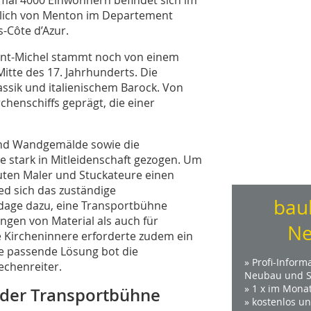
dlich von Menton im Departement
-Côte d’Azur.
int-Michel stammt noch von einem
itte des 17. Jahrhunderts. Die
lassik und italienischem Barock. Von
chenschiffs geprägt, die einer
und Wandgemälde sowie die
e stark in Mitleidenschaft gezogen. Um
uten Maler und Stuckateure einen
d sich das zuständige
bau
age dazu, eine Transportbühne
ungen von Material als auch für
Ne
e Kircheninnere erforderte zudem ein
e passende Lösung bot die
» Profi-Inform
echenreiter.
Neubau und S
» 1 x im Mona
nder Transportbühne
» kostenlos u