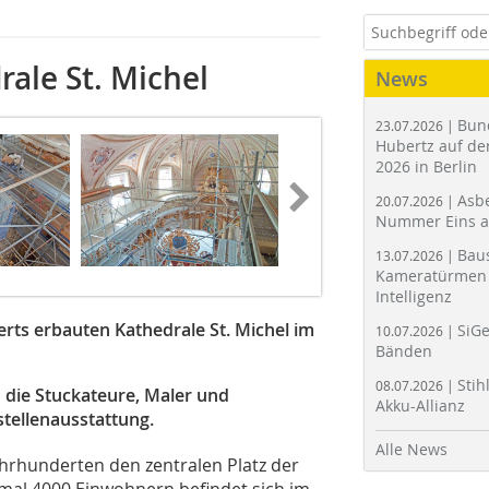
ale St. Michel
News
Bun
23.07.2026 |
Hubertz auf der
2026 in Berlin
Asbe
20.07.2026 |
Nummer Eins 
Bau
13.07.2026 |
Kameratürmen 
Intelligenz
erts erbauten Kathedrale St. Michel im
SiGe
10.07.2026 |
Bänden
Stih
08.07.2026 |
 die Stuckateure, Maler und
Akku-Allianz
tellenausstattung.
Alle News
ahrhunderten den zentralen Platz der
nmal 4000 Einwohnern befindet sich im