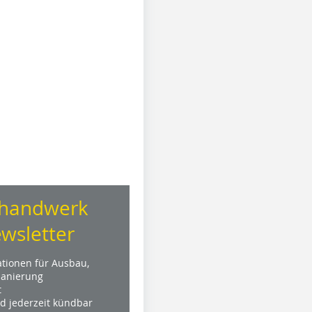
handwerk
wsletter
ationen für Ausbau,
anierung
t
nd jederzeit kündbar