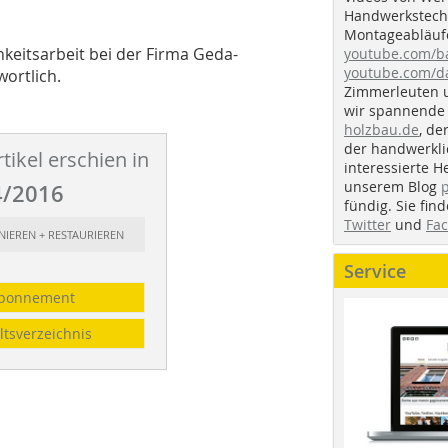
Handwerkstechn
Montageabläufe
chkeitsarbeit bei der Firma Geda-
youtube.com/
youtube.com/d
ortlich.
Zimmerleuten 
wir spannende 
holzbau.de
, de
der handwerkl
tikel erschien in
interessierte H
unserem Blog
/2016
fündig. Sie fi
Twitter
und
Fa
ANIEREN + RESTAURIEREN
Service
bonnement
ltsverzeichnis