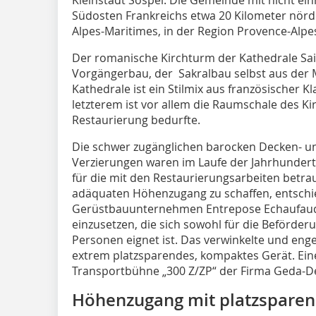
Südosten Frankreichs etwa 20 Kilometer nör
Alpes-Maritimes, in der Region Provence-Alpes
Der romanische Kirchturm der Kathedrale Sa
Vorgängerbau, der Sakralbau selbst aus der M
Kathedrale ist ein Stilmix aus französischer K
letzterem ist vor allem die Raumschale des Kir
Restaurierung bedurfte.
Die schwer zugänglichen barocken Decken- 
Verzierungen waren im Laufe der Jahrhundert
für die mit den Restaurierungsarbeiten betra
adäquaten Höhenzugang zu schaffen, entschie
Gerüstbauunternehmen Entrepose Echaufaud
einzusetzen, die sich sowohl für die Beförder
Personen eignet ist. Das verwinkelte und eng
extrem platzsparendes, kompaktes Gerät. Ein
Transportbühne „300 Z/ZP“ der Firma Geda-D
Höhenzugang mit platzspare