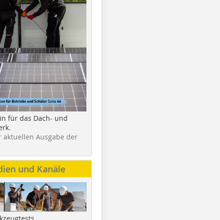
in für das Dach- und
rk.
r aktuellen Ausgabe der
dien und Kanäle
kzeugtests,