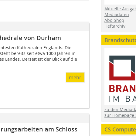
Aktuelle Ausga
Mediadaten
Abo-Shop
Heftarchiv
thedrale von Durham
Brandschut
mtesten Kathe­dralen Englands: Die
eht bereits seit etwa 1000 Jahren in
Landes. Derzeit ist der Blick auf die
mehr
zu den Media
zur Homepage 
rungsarbeiten am Schloss
CS Computer