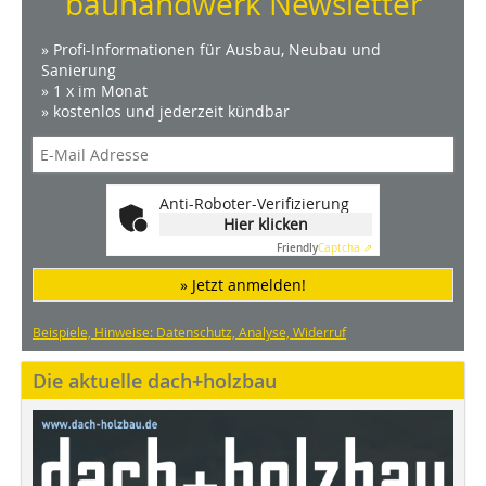
bauhandwerk Newsletter
» Profi-Informationen für Ausbau, Neubau und
Sanierung
» 1 x im Monat
» kostenlos und jederzeit kündbar
Anti-Roboter-Verifizierung
Hier klicken
Friendly
Captcha ⇗
» Jetzt anmelden!
Beispiele, Hinweise: Datenschutz, Analyse, Widerruf
Die aktuelle dach+holzbau