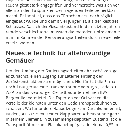
Feuchtigkeit stark angegriffen und vermorscht, was sich vor
allem an den Fußpunkten der tragenden Teile bemerkbar
macht. Bekannt ist, dass das Türmchen erst nachträglich
eingebaut wurde und damit viel jünger ist, als der Rest des
Schlosses. Da sich der Gesamtzustand in den letzten Jahren
rapide verschlechterte, mussten die maroden Holzelemente
nun im Rahmen der Renovierungsarbeiten durch neue Teile
ersetzt werden.
Neueste Technik für altehrwürdige
Gemäuer
Um den Umfang der Sanierungsarbeiten abzuschätzen, galt
es zunächst, einen Zugang zur Laterne entlang der
Gerüstkonstruktion zu ermöglichen. Hierfür hat die Firma
Höchtl Baugeräte eine Transportbühne vom Typ „Geda 300
Z/ZP“ an das Neuburger Gerüstbauunternehmen BVA
Bergmüller vermietet. Die Experten vor Ort wissen die
Vorteile der kleinsten unter den Geda Transportbühnen zu
schätzen. Wo für andere Bauaufzüge kein Durchkommen ist,
ist der „300 Z/ZP“ mit seiner klappbaren Arbeitsbühne ganz
in seinem Element. In zusammengeklapptem Zustand ist die
Transportbühne samt Flachkabeltopf gerade einmal 0,85 m