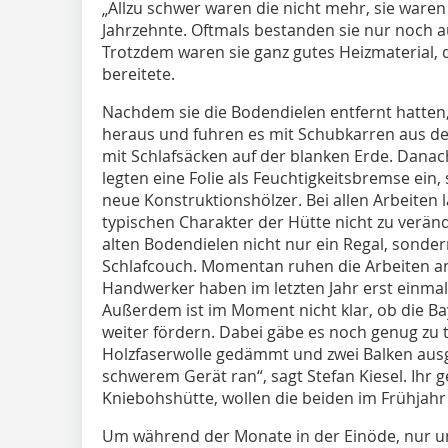
„Allzu schwer waren die nicht mehr, sie waren v
Jahrzehnte. Oftmals bestanden sie nur noch a
Trotzdem waren sie ganz gutes Heizmaterial
bereitete.
Nachdem sie die Bodendielen entfernt hatten,
heraus und fuhren es mit Schubkarren aus der
mit Schlafsäcken auf der blanken Erde. Danach 
legten eine Folie als Feuchtigkeitsbremse ein
neue Konstruktionshölzer. Bei allen Arbeiten 
typischen Charakter der Hütte nicht zu veränd
alten Bodendielen nicht nur ein Regal, sonde
Schlafcouch. Momentan ruhen die Arbeiten an
Handwerker haben im letzten Jahr erst einmal
Außerdem ist im Moment nicht klar, ob die Ba
weiter fördern. Dabei gäbe es noch genug zu t
Holzfaserwolle gedämmt und zwei Balken ausg
schwerem Gerät ran“, sagt Stefan Kiesel. Ihr 
Kniebohshütte, wollen die beiden im Frühjahr
Um während der Monate in der Einöde, nur u