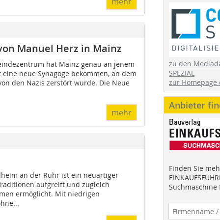
mehr
von Manuel Herz in Mainz
zu den Mediad
eindezentrum hat Mainz genau an jenem
SPEZIAL
dt eine neue Synagoge bekommen, an dem
zur Homepage 
von den Nazis zerstört wurde. Die Neue
Anbieter fi
mehr
Finden Sie mehr
eim an der Ruhr ist ein neuartiger
EINKAUFSFÜHRE
Traditionen aufgreift und zugleich
Suchmaschine f
men ermöglicht. Mit niedrigen
hne...