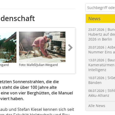
idenschaft
News
Bun
23.07.2026 |
Hubertz auf der
2026 in Berlin
Asbe
20.07.2026 |
Nummer Eins 
Bau
13.07.2026 |
Kameratürmen 
Weigand
Foto: Mafell/Julian Weigand
Foto: Mafell/Julian Weigand
Intelligenz
SiGe
10.07.2026 |
etzten Sonnenstrahlen, die die
Bänden
n steht die über 100 Jahre alte
Stih
08.07.2026 |
 eine von vier Berghütten, die Manuel
Akku-Allianz
oviert haben.
Alle News
ub und Stefan Kiesel kennen sich seit
n der Fakultät Holztechnik und Bau