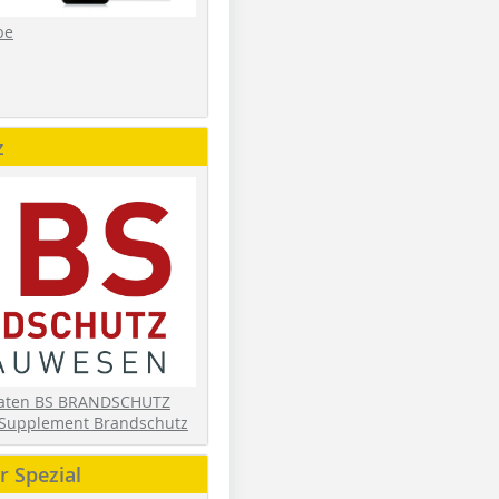
be
z
daten BS BRANDSCHUTZ
Supplement Brandschutz
 Spezial