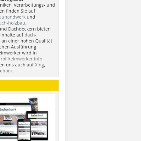
iken, Verarbeitungs- und
n finden Sie auf
bauhandwerk
und
ach-holzbau
.
und Dachdeckern bieten
Inhalte auf
dach-
r an einer hohen Qualität
ichen Ausführung
eimwerker wird in
profiheimwerker.info
nden uns auch auf
Xing
,
cebook
.