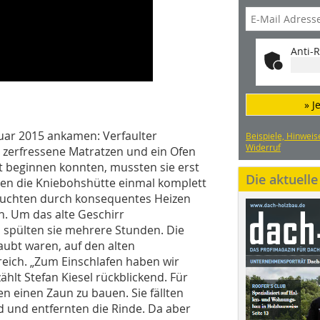
Anti-R
» J
nuar 2015 ankamen: Verfaulter
Beispiele, Hinweis
Widerruf
zerfressene Matratzen und ein Ofen
it beginnen konnten, mussten sie erst
Die aktuell
en die Kniebohshütte einmal komplett
suchten durch konsequentes Heizen
n. Um das alte Geschirr
spülten sie mehrere Stunden. Die
aubt waren, auf den alten
eich. „Zum Einschlafen haben wir
lt Stefan Kiesel rückblickend. Für
n einen Zaun zu bauen. Sie fällten
 und entfernten die Rinde. Da aber