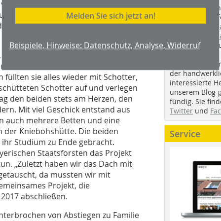
öllig verfault über die letzten
Handwerkstechn
us dem Porengerüst“, sagt Stefan.
Melden Sie sich jetzt an!
Montageabläufe
, das den beiden zwei Wochen Wärme
youtube.com/
youtube.com/d
Beispiele, Hinweise: Datenschutz, Analyse, Widerruf
Zimmerleuten 
wir spannende 
 gruben sie zwei Tage lang Erdreich
holzbau.de
, de
 Hütte. Zwischendurch schliefen sie
der handwerkl
füllten sie alles wieder mit Schotter,
interessierte H
, schütteten Schotter auf und verlegen
unserem Blog
lag den beiden stets am Herzen, den
fündig. Sie fi
ern. Mit viel Geschick entstand aus
Twitter
und
Fa
rn auch mehrere Betten und eine
 der Kniebohshütte. Die beiden
Service
 ihr Studium zu Ende gebracht.
yerischen Staatsforsten das Projekt
un. „Zuletzt haben wir das Dach mit
etauscht, da mussten wir mit
gemeinsames Projekt, die
 2017 abschließen.
nterbrochen von Abstiegen zu Familie