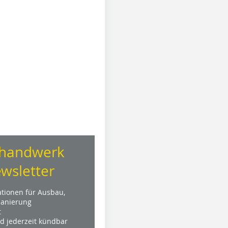
handwerk
wsletter
ationen für Ausbau,
anierung
t
nd jederzeit kündbar