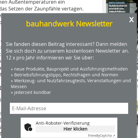
lenen Außentemperaturen ein
as Setzen der Zaunpfähle vertagen.
n im harten Erdreich. Und Strom gab
x
omaggregat. Das reichte gerade dafür,
bauhandwerk Newsletter
er 80er Jahre quer durch die Hütte
Sie fanden diesen Beitrag interessant? Dann melden
sten Tag heraus. „Dadurch haben wir
Sie sich doch zu unserem kostenlosen Newsletter an.
Die Hütte besteht jetzt lediglich aus
12 x pro Jahr informieren wir Sie über:
an Kiesel. Nachdem die Trennwand
en waren schon bestellt, doch bis sie
» neue Produkte, Bauprojekt und Ausführungsmethoden
f dem alten Holzboden schlafen.
Das Profimagaz
» Betriebsführungstipps, Rechtsfragen und Normen
Holzbauhandwe
» Werkzeug- und Nutzfahrzeugtests, Veranstaltungen und
 aussortieren
Hier geht es zu
Messen
dach+holzbau.
» jederzeit kündbar
 die beiden an, den alten Holzboden zu
Weitere Me
 ausgewählten Stellen in den alten
itten das Holz auf „mundgerechte“
 Bretter benutzten sie, um Möbel zu
Anti-Roboter-Verifizierung
was ihm den Bau der Möbel erleichterte.
Hier klicken
 Manuel und Stefan aus der Hütte.
Friendly
Captcha ⇗
Videos von Wer