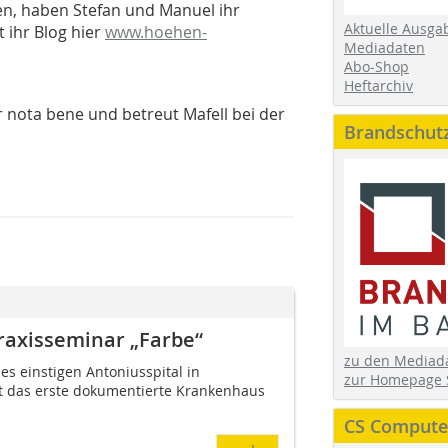
en, haben Stefan und Manuel ihr
Aktuelle Ausga
t ihr Blog hier
www.hoehen-
Mediadaten
Abo-Shop
Heftarchiv
r nota bene und betreut Mafell bei der
Brandschut
raxisseminar „Farbe“
zu den Media
 einstigen Antoniusspital in
zur Homepage 
t das erste dokumentierte Krankenhaus
CS Computer