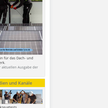
in für das Dach- und
rk.
r aktuellen Ausgabe der
dien und Kanäle
kzeugtests,