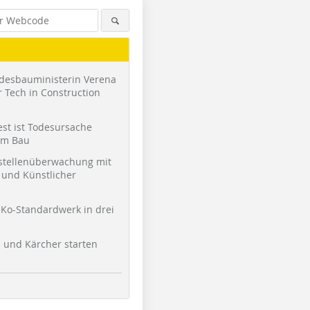
desbauministerin Verena
 Tech in Construction
st ist Todesursache
am Bau
stellenüberwachung mit
und Künstlicher
Foto: Mafell/Julian Weigand
Ko-Standardwerk in drei
l und Kärcher starten