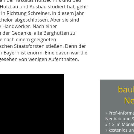
Holzbau und Ausbau studiert hat, geht
n Richtung Schreiner. In diesem Jahr
chelor abgeschlossen. Aber sie sind
e Handwerker. Nach einer
 der Gedanke, alte Berghütten zu
ie nach einem geeigneten
ischen Staatsforsten stießen. Denn der
n Bayern ist enorm. Eine davon war die
bgesehen von wenigen Aufenthalten,
bau
Ne
» Profi-Inform
Neubau und S
» 1 x im Mona
» kostenlos u