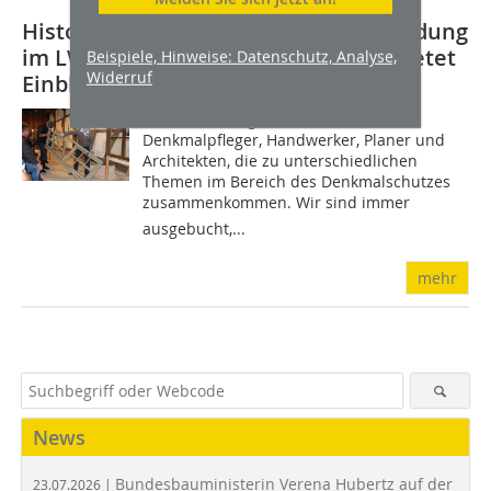
Historische Fenster sanieren: Fortbildung
im LWL-Freilichtmuseum Detmold bietet
Beispiele, Hinweise: Datenschutz, Analyse,
Widerruf
Einblicke in Zukunftskonzepte
Die Fortbildungsreiche richtet sich an
Denkmalpfleger, Handwerker, Planer und
Architekten, die zu unterschiedlichen
Themen im Bereich des Denkmalschutzes
zusammenkommen. Wir sind immer
ausgebucht,...
mehr
News
Bundesbauministerin Verena Hubertz auf der
23.07.2026 |