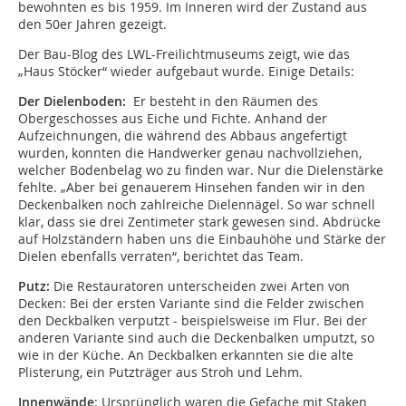
bewohnten es bis 1959. Im Inneren wird der Zustand aus
den 50er Jahren gezeigt.
Der Bau-Blog des LWL-Freilichtmuseums zeigt, wie das
„Haus Stöcker“ wieder aufgebaut wurde. Einige Details:
Der Dielenboden:
Er besteht in den Räumen des
Obergeschosses aus Eiche und Fichte. Anhand der
Aufzeichnungen, die während des Abbaus angefertigt
wurden, konnten die Handwerker genau nachvollziehen,
welcher Bodenbelag wo zu finden war. Nur die Dielenstärke
fehlte. „Aber bei genauerem Hinsehen fanden wir in den
Deckenbalken noch zahlreiche Dielennägel. So war schnell
klar, dass sie drei Zentimeter stark gewesen sind. Abdrücke
auf Holzständern haben uns die Einbauhöhe und Stärke der
Dielen ebenfalls verraten“, berichtet das Team.
Putz:
Die Restauratoren unterscheiden zwei Arten von
Decken: Bei der ersten Variante sind die Felder zwischen
den Deckbalken verputzt - beispielsweise im Flur. Bei der
anderen Variante sind auch die Deckenbalken umputzt, so
wie in der Küche. An Deckbalken erkannten sie die alte
Plisterung, ein Putzträger aus Stroh und Lehm.
Innenwände
: Ursprünglich waren die Gefache mit Staken