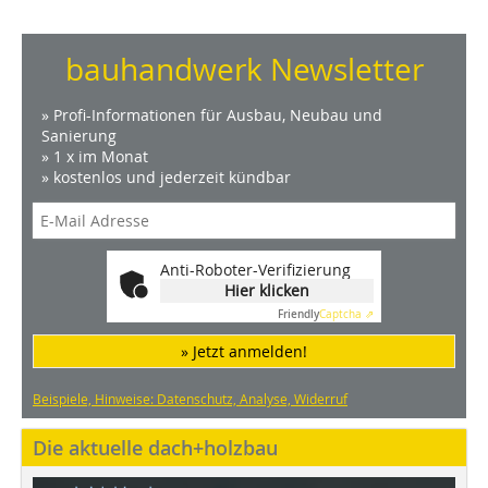
bauhandwerk Newsletter
» Profi-Informationen für Ausbau, Neubau und
Sanierung
» 1 x im Monat
» kostenlos und jederzeit kündbar
Anti-Roboter-Verifizierung
Hier klicken
Friendly
Captcha ⇗
» Jetzt anmelden!
Beispiele, Hinweise: Datenschutz, Analyse, Widerruf
Die aktuelle dach+holzbau