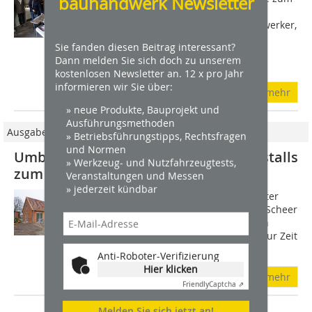
bauhandwerk Newsletter
Erhalt historischer Bodenbeläge und
richtete sich an Restauratoren, Handwerker,
Ingenieure und Beschäftigte der
Sie fanden diesen Beitrag interessant?
Denkmalbehörden. Referent Gereon
Dann melden Sie sich doch zu unserem
Lindlar...
kostenlosen Newsletter an. 12 x pro Jahr
informieren wir Sie über:
mehr
» neue Produkte, Bauprojekt und
Ausführungsmethoden
Ausgabe 05/2017
» Betriebsführungstipps, Rechtsfragen
und Normen
Umbau eines Hühner- und Schweinestalls
» Werkzeug- und Nutzfahrzeugtests,
zum Wohnhaus
Veranstaltungen und Messen
» jederzeit kündbar
Harald Scheer arbeitet als Betriebsleiter
einer Biogasanlage, seine Frau Sylvia Scheer
ist Erzieherin. Ihr Hof ist seit Jahren in
Familienbesitz. Die Scheers wohnen zur Zeit
noch auf etwa 300?m² im...
Anti-Roboter-Verifizierung
Hier klicken
mehr
Friendly
Captcha ⇗
Melden Sie sich jetzt an!