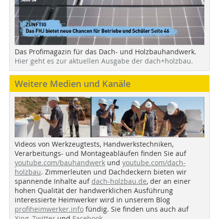
Das Profimagazin für das Dach- und Holzbauhandwerk.
Hier geht es zur aktuellen Ausgabe der dach+holzbau.
Weitere Medien und Kanäle
Videos von Werkzeugtests, Handwerkstechniken,
Verarbeitungs- und Montageabläufen finden Sie auf
youtube.com/bauhandwerk
und
youtube.com/dach-
holzbau
. Zimmerleuten und Dachdeckern bieten wir
spannende Inhalte auf
dach-holzbau.de
, der an einer
hohen Qualität der handwerklichen Ausführung
interessierte Heimwerker wird in unserem Blog
profiheimwerker.info
fündig. Sie finden uns auch auf
Xing
,
Twitter
und
Facebook
.