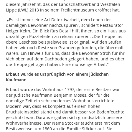
diesem Jahrzehnt, das der Landschaftsverband Westfalen-
Lippe (LWL) 2013 in seinem Freilichtmuseum eröffnet hat.
„Es ist immer eine Art Detektivarbeit, dem Leben der
damaligen Bewohner nachzuspüren“, schildert Restaurator
Holger Kelm. Ein Blick fürs Detail hilft ihnen, so ein Haus aus
unzähligen Puzzleteilen zu rekonstruieren. „Die Treppe ins
obere Geschoss beispielsweise ist original. Auf den Stufen
haben wir noch Reste von Grannen gefunden, die übermalt
waren. Ein Hinweis für uns, dass die Bewohner Stroh für ihr
Vieh oben auf dem Dachboden gelagert haben, und es über
die Treppe getragen haben. Eine mühselige Arbeit.“
Erbaut wurde es ursprünglich von einem jüdischen
Kaufmann
Erbaut wurde das Wohnhaus 1797, der erste Besitzer war
der jüdische Kaufmann Benjamin Moses, der für die
damalige Zeit ein sehr modernes Wohnhaus errichtete.
Modern war, dass es komplett auf einem hohen
Bruchsteinsockel stand und damit besser vor Bodenfeuchte
geschützt war. Daraus ergaben sich grundsätzlich bessere
Wohnverhältnisse. Der Name Stöcker taucht erst mit dem
Besitzwechsel um 1860 an die Familie Stöcker auf. Sie