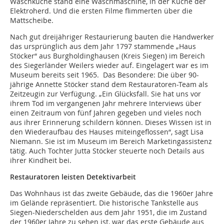
Waschküche stand eine Waschmaschine, in der Küche der
Elektroherd. Und die ersten Filme flimmerten über die
Mattscheibe.
Nach gut dreijähriger Restaurierung bauten die Handwerker
das ursprünglich aus dem Jahr 1797 stammende „Haus
Stöcker“ aus Burgholdinghausen (Kreis Siegen) im Bereich
des Siegerländer Weilers wieder auf. Eingelagert war es im
Museum bereits seit 1965. Das Besondere: Die über 90-
jährige Annette Stöcker stand dem Restauratoren-Team als
Zeitzeugin zur Verfügung. „Ein Glücksfall. Sie hat uns vor
ihrem Tod im vergangenen Jahr mehrere Interviews über
einen Zeitraum von fünf Jahren gegeben und vieles noch
aus ihrer Erinnerung schildern können. Dieses Wissen ist in
den Wiederaufbau des Hauses miteingeflossen“, sagt Lisa
Niemann. Sie ist im Museum im Bereich Marketingassistenz
tätig. Auch Tochter Jutta Stöcker steuerte noch Details aus
ihrer Kindheit bei.
Restauratoren leisten Detektivarbeit
Das Wohnhaus ist das zweite Gebäude, das die 1960er Jahre
im Gelände repräsentiert. Die historische Tankstelle aus
Siegen-Niederschelden aus dem Jahr 1951, die im Zustand
der 1960er Jahre zu sehen ist, war das erste Gebäude aus