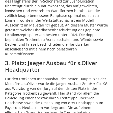
des Flughafens Berlin-Schönefeld zur Event-Location
überzeugt durch ein Raumkonzept, das auf gewölbten,
konischen und verdrehten Wandformen beruht. Um die
zeitlich knapp bemessene Bauphase optimal nutzen zu
können, wurde in der Werkstatt zunächst ein Modell-
Ausschnitt im Maßstab 1:1 gebaut. An diesem Muster wurde
getestet, welche Oberflächenbeschichtung das geplante
Lichtkonzept später am besten unterstützt. Die doppelt
beplankten Trockenbau-Vorsatzschalen und Wände sowie
Decken und Friese beschichteten die Handwerker
abschließend mit einem hoch belastbaren
Kunststoffsystem.
3. Platz: Jaeger Ausbau für s.Oliver
Headquarter
Für den trockenen Innenausbau des neuen Hauptsitzes der
Modefirma s.Oliver wurde die Jaeger Ausbau GmbH + Co. KG
aus Würzburg von der Jury auf den dritten Platz in der
Kategorie Trockenbau gewählt. Hier stand vor allem die
Bekleidung einer spektakulären Freitreppe über vier
Geschosse sowie die Umsetzung von drei Lichtkuppeln im
Foyer des Neubaus im Vordergrund. Die auf einem
elliptischen Grundriss basierende Treppe hat eine