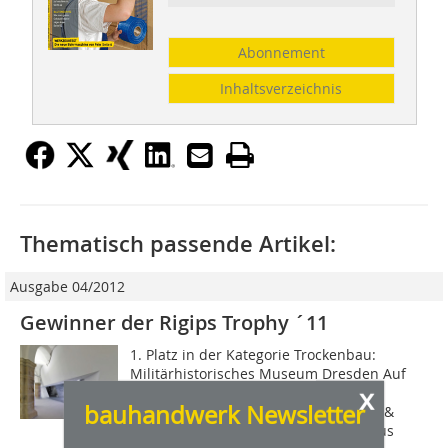
Abonnement
Inhaltsverzeichnis
Thematisch passende Artikel:
Ausgabe 04/2012
Gewinner der Rigips Trophy ´11
1. Platz in der Kategorie Trockenbau:
Militärhistorisches Museum Dresden Auf
x
den ersten Platz in der Kategorie
bauhandwerk Newsletter
Trockenbau wählte die Jury die Baierl &
Demmelhuber Innenausbau GmbH aus