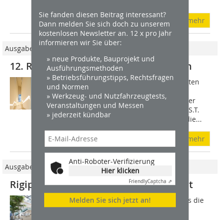
Töging mit...
Sie fanden diesen Beitrag interessant?
mehr
Dann melden Sie sich doch zu unserem
kostenlosen Newsletter an. 12 x pro Jahr
informieren wir Sie über:
Ausgabe 03/2020
» neue Produkte, Bauprojekt und
12. Rigips Trophy 2019 I 2020 verliehen
Ausführungsmethoden
» Betriebsführungstipps, Rechtsfragen
Über die goldene Trophäe für den ersten
und Normen
Platz in der Wettbewerbskategorie
» Werkzeug- und Nutzfahrzeugtests,
Trockenbau konnten sich am Abend der
Veranstaltungen und Messen
Preisverleihung die Mitarbeiter der A.S.T.
» jederzeit kündbar
Sommer GmbH freuen. Sie erhielten die...
mehr
Anti-Roboter-Verifizierung
Ausgabe 05/2016
Hier klicken
Rigips Trophy 2015/2016: Sieger geehrt
Friendly
Captcha ⇗
Melden Sie sich jetzt an!
1996 entstand im Unternehmen Rigips die
Idee, einen Wettbewerb speziell für
Handwerker zu etablieren, um den