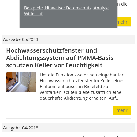
Bauwerksabdichtung, insbesondere an die
Beispiele, Hinweise: Datenschutz, Analyse,
DIN 18?195 -...
Widerruf
mehr
Ausgabe 05/2023
Hochwasserschutzfenster und
Abdichtungssystem auf PMMA-Basis
schützen Keller vor Feuchtigkeit
Um die Funktion zweier neu eingebauter
Hochwasserschutzfenster im Keller eines
Einfamilienhauses in Bielefeld zu
verstärken, sollten diese zusätzlich eine
dauerhafte Abdichtung erhalten. Auf...
mehr
Ausgabe 04/2018