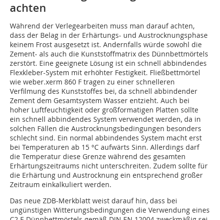
achten
Während der Verlegearbeiten muss man darauf achten,
dass der Belag in der Erhärtungs- und Austrocknungsphase
keinem Frost ausgesetzt ist. Andernfalls würde sowohl die
Zement- als auch die Kunststoffmatrix des Dünnbettmörtels
zerstört. Eine geeignete Lösung ist ein schnell abbindendes
Flexkleber-System mit erhöhter Festigkeit. Fließbettmörtel
wie weber.xerm 860 F tragen zu einer schnelleren
Verfilmung des Kunststoffes bei, da schnell abbindender
Zement dem Gesamtsystem Wasser entzieht. Auch bei
hoher Luftfeuchtigkeit oder großformatigen Platten sollte
ein schnell abbindendes System verwendet werden, da in
solchen Fällen die Austrocknungsbedingungen besonders
schlecht sind. Ein normal abbindendes System macht erst
bei Temperaturen ab 15 °C aufwärts Sinn. Allerdings darf
die Temperatur diese Grenze während des gesamten
Erhärtungszeitraums nicht unterschreiten. Zudem sollte für
die Erhärtung und Austrocknung ein entsprechend großer
Zeitraum einkalkuliert werden.
Das neue ZDB-Merkblatt weist darauf hin, dass bei
ungünstigen Witterungsbedingungen die Verwendung eines
C2 F-Dünnbettmörtels gemäß DIN EN 12004 zweckmäßig sei.