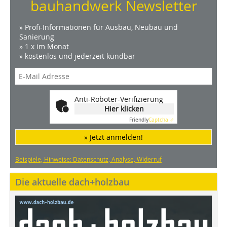
bauhandwerk Newsletter
» Profi-Informationen für Ausbau, Neubau und
Sanierung
» 1 x im Monat
» kostenlos und jederzeit kündbar
Anti-Roboter-Verifizierung
Hier klicken
Friendly
Captcha ⇗
» Jetzt anmelden!
Beispiele, Hinweise: Datenschutz, Analyse, Widerruf
Die aktuelle dach+holzbau