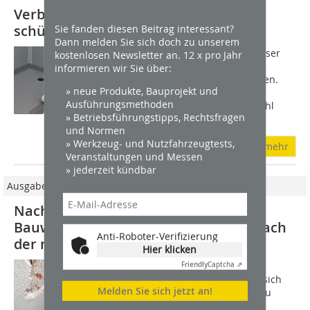
Verbundabdichtung von Nassräumen
schützt Bausubstanz
Sie fanden diesen Beitrag interessant?
Dann melden Sie sich doch zu unserem
Bereiche in Nassräumen, die von Wasser
kostenlosen Newsletter an. 12 x pro Jahr
beansprucht sind, müssen mit einer
informieren wir Sie über:
Verbundabdichtung ausgeführt werden.
» neue Produkte, Bauprojekt und
Generell besteht diese aus einem
Ausführungsmethoden
Abdichtungssystem und enthält sowohl
» Betriebsführungstipps, Rechtsfragen
einen...
und Normen
» Werkzeug- und Nutzfahrzeugtests,
mehr
Veranstaltungen und Messen
» jederzeit kündbar
Ausgabe 11/2020
Nachträglich erdberührte
Bauwerksabdichtung – Ausführung nach
Anti-Roboter-Verifizierung
der neuen FPD-Richtlinie
Hier klicken
Hinsichtlich der Verwendung und der
Friendly
Captcha ⇗
Verarbeitung der Produkte orientiert sich
Melden Sie sich jetzt an!
die Richtlinie an dem seit Juli 2017 neu
konzipierten Regelwerk zur