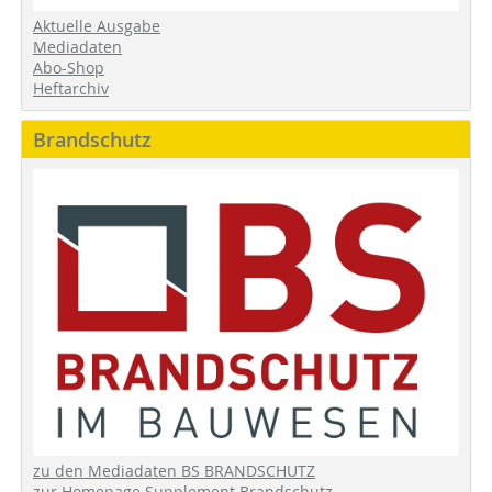
Aktuelle Ausgabe
Mediadaten
Abo-Shop
Heftarchiv
Brandschutz
zu den Mediadaten BS BRANDSCHUTZ
zur Homepage Supplement Brandschutz