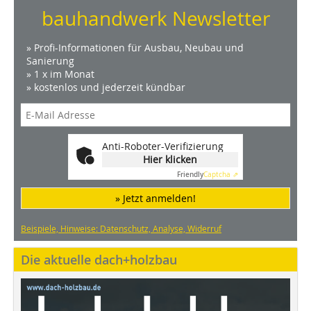
bauhandwerk Newsletter
» Profi-Informationen für Ausbau, Neubau und
Sanierung
» 1 x im Monat
» kostenlos und jederzeit kündbar
Anti-Roboter-Verifizierung
Hier klicken
Friendly
Captcha ⇗
» Jetzt anmelden!
Beispiele, Hinweise: Datenschutz, Analyse, Widerruf
Die aktuelle dach+holzbau