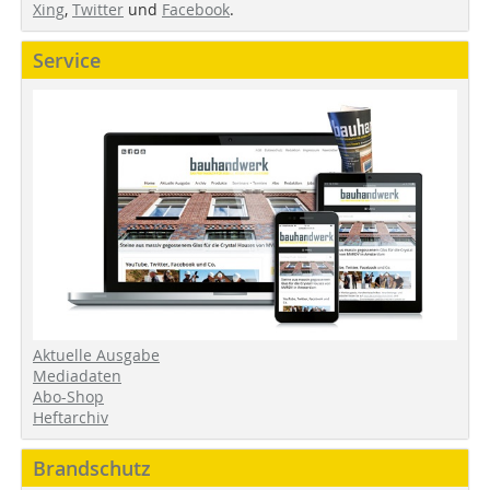
Xing
,
Twitter
und
Facebook
.
Service
Aktuelle Ausgabe
Mediadaten
Abo-Shop
Heftarchiv
Brandschutz