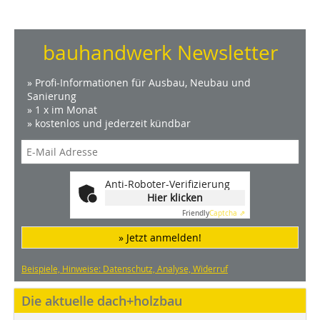
bauhandwerk Newsletter
» Profi-Informationen für Ausbau, Neubau und
Sanierung
» 1 x im Monat
» kostenlos und jederzeit kündbar
Anti-Roboter-Verifizierung
Hier klicken
Friendly
Captcha ⇗
» Jetzt anmelden!
Beispiele, Hinweise: Datenschutz, Analyse, Widerruf
Die aktuelle dach+holzbau