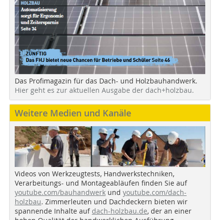
Das Profimagazin für das Dach- und Holzbauhandwerk.
Hier geht es zur aktuellen Ausgabe der dach+holzbau.
Weitere Medien und Kanäle
Videos von Werkzeugtests, Handwerkstechniken,
Verarbeitungs- und Montageabläufen finden Sie auf
youtube.com/bauhandwerk
und
youtube.com/dach-
holzbau
. Zimmerleuten und Dachdeckern bieten wir
spannende Inhalte auf
dach-holzbau.de
, der an einer