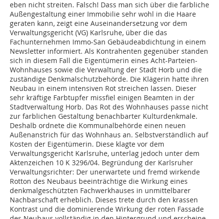
eben nicht streiten. Falsch! Dass man sich über die farbliche
Außengestaltung einer Immobilie sehr wohl in die Haare
geraten kann, zeigt eine Auseinandersetzung vor dem
Verwaltungsgericht (VG) Karlsruhe, über die das
Fachunternehmen Immo-San Gebäudeabdichtung in einem
Newsletter informiert. Als Kontrahenten gegenüber standen
sich in diesem Fall die Eigentümerin eines Acht-Parteien-
Wohnhauses sowie die Verwaltung der Stadt Horb und die
zuständige Denkmalschutzbehörde. Die Klägerin hatte ihren
Neubau in einem intensiven Rot streichen lassen. Dieser
sehr kräftige Farbtupfer missfiel einigen Beamten in der
Stadtverwaltung Horb. Das Rot des Wohnhauses passe nicht
zur farblichen Gestaltung benachbarter Kulturdenkmale.
Deshalb ordnete die Kommunalbehörde einen neuen
Außenanstrich für das Wohnhaus an. Selbstverständlich auf
Kosten der Eigentümerin. Diese klagte vor dem
Verwaltungsgericht Karlsruhe, unterlag jedoch unter dem
Aktenzeichen 10 K 3296/04. Begründung der Karlsruher
Verwaltungsrichter: Der unerwartete und fremd wirkende
Rotton des Neubaus beeinträchtige die Wirkung eines
denkmalgeschützten Fachwerkhauses in unmittelbarer
Nachbarschaft erheblich. Dieses trete durch den krassen
Kontrast und die dominierende Wirkung der roten Fassade
des Neubaus vollständig in den Hintergrund und erscheine