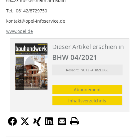
65423 Rüsselsheim am Main
Tel.: 06142/8729750
kontakt@opel-infoservice.de
www.opel.de
Dieser Artikel erschien in
BHW 04/2021
Ressort: NUTZFAHRZEUGE
Abonnement
Inhaltsverzeichnis