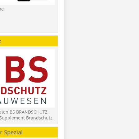
be
z
daten BS BRANDSCHUTZ
Supplement Brandschutz
 Spezial