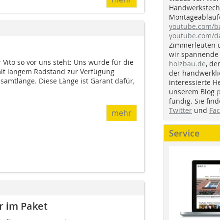
Handwerkstechn
Montageabläufe
youtube.com/
youtube.com/d
Zimmerleuten 
wir spannende 
 Vito so vor uns steht: Uns wurde für die
holzbau.de
, de
mit langem Radstand zur Verfügung
der handwerkl
esamtlänge. Diese Länge ist Garant dafür,
interessierte H
unserem Blog
fündig. Sie fi
Twitter
und
Fa
mehr
Service
r im Paket