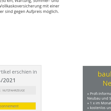
 1250 km, Wartung, Sommer- und
Vollkaskoversicherung mit einer
er sind gegen Aufpreis möglich.
tikel erschien in
bau
/2021
Ne
rt: NUTZFAHRZEUGE
» Profi-Inform
Neubau und S
» 1 x im Mona
bonnement
» kostenlos u