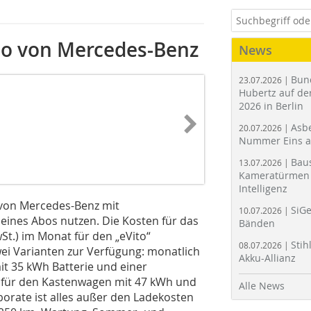
bo von Mercedes-Benz
News
Bun
23.07.2026 |
Hubertz auf der
2026 in Berlin
Asbe
20.07.2026 |
Nummer Eins 
Bau
13.07.2026 |
Kameratürmen 
Intelligenz
von Mercedes-Benz mit
SiGe
10.07.2026 |
eines Abos nutzen. Die Kosten für das
Bänden
St.) im Monat für den „eVito“
Stih
08.07.2026 |
wei Varianten zur Verfügung: monatlich
Akku-Allianz
it 35 kWh Batterie und einer
o für den Kastenwagen mit 47 kWh und
Alle News
borate ist alles außer den Ladekosten