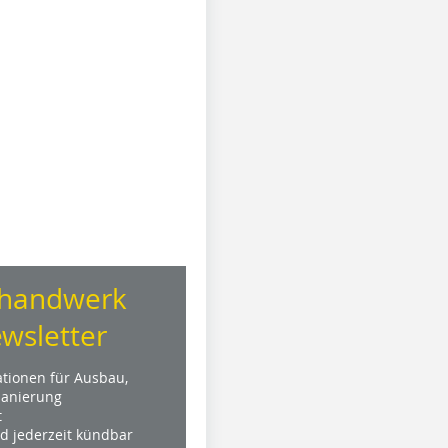
handwerk
wsletter
ationen für Ausbau,
anierung
t
nd jederzeit kündbar