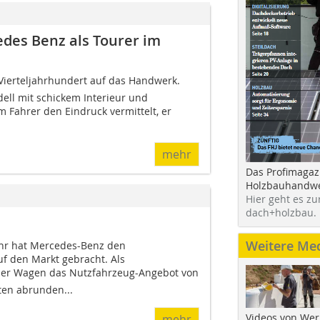
edes Benz als Tourer im
em Vierteljahrhundert auf das Handwerk.
ell mit schickem Interieur und
 Fahrer den Eindruck vermittelt, er
mehr
Das Profimagaz
Holzbauhandwe
Hier geht es zu
dach+holzbau.
Weitere Me
ahr hat Mercedes-Benz den
uf den Markt gebracht. Als
te der Wagen das Nutzfahrzeug-Angebot von
en abrunden...
Videos von Wer
mehr