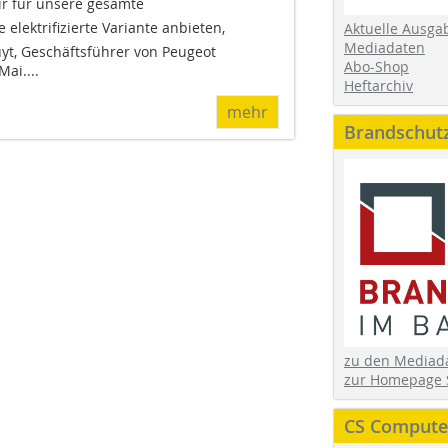
ir für unsere gesamte
elektrifizierte Variante anbieten,
Aktuelle Ausga
Mediadaten
uyt, Geschäftsführer von Peugeot
Abo-Shop
ai....
Heftarchiv
mehr
Brandschut
zu den Media
zur Homepage 
CS Computer