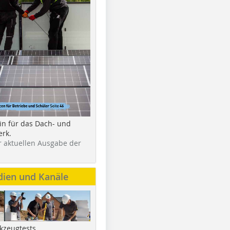
in für das Dach- und
rk.
r aktuellen Ausgabe der
dien und Kanäle
kzeugtests,