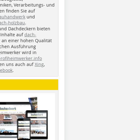
iken, Verarbeitungs- und
n finden Sie auf
bauhandwerk
und
ach-holzbau
.
und Dachdeckern bieten
Inhalte auf
dach-
r an einer hohen Qualität
ichen Ausführung
eimwerker wird in
profiheimwerker.info
nden uns auch auf
Xing
,
cebook
.