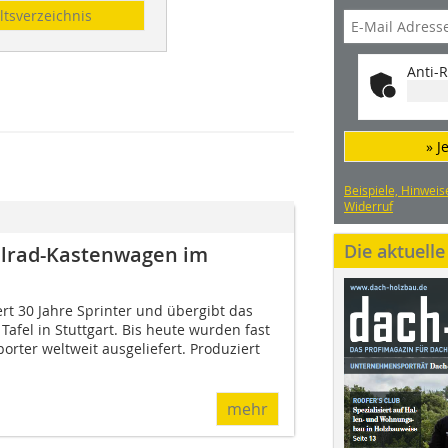
ltsverzeichnis
Anti-R
» J
Beispiele, Hinweis
Widerruf
Die aktuell
Allrad-Kastenwagen im
rt 30 Jahre Sprinter und übergibt das
Tafel in Stuttgart. Bis heute wurden fast
porter weltweit ausgeliefert. Produziert
mehr