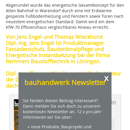
Abgerundet wurde das energetische Gesamtkonzept für den
Alten Bahnhof in Warendorf durch eine mit Erdwärme
gespeiste Fußbodenheizung und Fenstern sowie Türen nach
neuestem energetischen Standard. Damit wird ein dem
KfW-70 Effizienzhaus vergleichbares Niveau erreicht.
Von Jens Engel und Thomas Wieckhorst
Dipl.-Ing. Jens Engel ist Produktmanager
Fassadenschutz, Baudenkmalpflege und
Energetische Instandsetzung bei der Firma
Remmers Baustofftechnik in Löningen.
Dipl.-Ing. Thomas Wieckhorst ist Chefredakteur
x
der Zeitschriften bauhandwerk und
bauhandwerk Newsletter
dach+holzbau.
Sie fanden diesen Beitrag interessant?
Dieser Artikel erschien in
Dann melden Sie sich doch zu unserem
BHW 12/2013
kostenlosen Newsletter an. 12 x pro Jahr
informieren wir Sie über:
Ressort: BAUTENSCHUTZ
» neue Produkte, Bauprojekt und