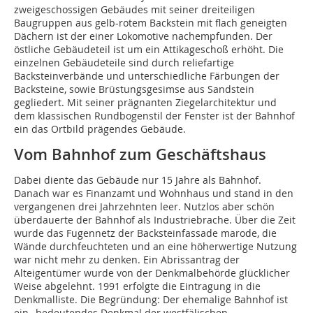
zweigeschossigen Gebäudes mit seiner dreiteiligen
Baugruppen aus gelb-rotem Backstein mit flach geneigten
Dächern ist der einer Lokomotive nachempfunden. Der
östliche Gebäudeteil ist um ein Attikageschoß erhöht. Die
einzelnen Gebäudeteile sind durch reliefartige
Backsteinverbände und unterschiedliche Färbungen der
Backsteine, sowie Brüstungsgesimse aus Sandstein
gegliedert. Mit seiner prägnanten Ziegelarchitektur und
dem klassischen Rundbogenstil der Fenster ist der Bahnhof
ein das Ortbild prägendes Gebäude.
Vom Bahnhof zum Geschäftshaus
Dabei diente das Gebäude nur 15 Jahre als Bahnhof.
Danach war es Finanzamt und Wohnhaus und stand in den
vergangenen drei Jahrzehnten leer. Nutzlos aber schön
überdauerte der Bahnhof als Industriebrache. Über die Zeit
wurde das Fugennetz der Backsteinfassade marode, die
Wände durchfeuchteten und an eine höherwertige Nutzung
war nicht mehr zu denken. Ein Abrissantrag der
Alteigentümer wurde von der Denkmalbehörde glücklicher
Weise abgelehnt. 1991 erfolgte die Eintragung in die
Denkmalliste. Die Begründung: Der ehemalige Bahnhof ist
ein „bedeutendes Denkmal der westfälischen