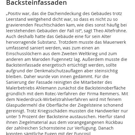
Backsteinfassaden
„Positiv war, das die Dacheindeckung des Gebäudes trotz
Leerstand weitgehend dicht war, so dass es nicht zu so
gravierenden Feuchtschäden kam, wie dies sonst häufig bei
leerstehenden Gebäuden der Fall ist“, sagt Theo Altefrohne.
Auch deshalb hatte das Gebäude eine für sein Alter
hervorragende Substanz. Trotzdem musste das Mauerwerk
umfassend saniert werden, was zum einen an
Einschusslöchern aus dem Zweiten Weltkrieg und zum
anderen am Maroden Fugennetz lag. Außerdem musste die
Backsteinfassade energetisch ertüchtigt werden, sollte
aufgrund der Denkmalschutzauflagen aber steinsichtig
bleiben. Daher wurde von innen gedämmt. Für die
Sanierung der Fassade reinigten die Mitarbeiter des
Malerbetriebs Ahlemann zunächst die Backsteinoberfläche
gründlich mit dem Rotec-Verfahren der Firma Remmers. Mit
dem Niederdruck-Wirbelstrahlverfahren wird mit feinem
Glaspudermehl die Oberfläche der Ziegelsteine schonend
gereinigt. Trotz Kriegsschäden mussten die Handwerker nur
unter 5 Prozent der Backsteine austauschen. Hierfür stand
ihnen Ziegelmaterial aus dem vorangegangenen Rückbau
der zahlreichen Schornsteine zur Verfügung. Danach
konnten sämtliche Fugen mit der Funcosil