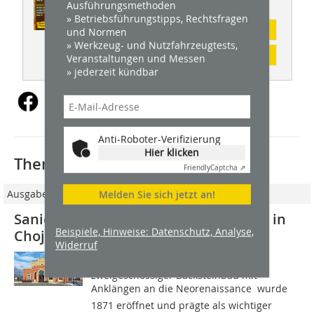
Ausführungsmethoden
» Betriebsführungstipps, Rechtsfragen
Abonnement
und Normen
» Werkzeug- und Nutzfahrzeugtests,
Inhaltsverzeichnis
Veranstaltungen und Messen
» jederzeit kündbar
Anti-Roboter-Verifizierung
Hier klicken
Thematisch passende Artikel:
Friendly
Captcha ⇗
Ausgabe 3/2026
Melden Sie sich jetzt an!
Sanierung des historischen Bahnhofs in
Beispiele, Hinweise: Datenschutz, Analyse,
Chojnice mit Remmers Systemen
Widerruf
Das Bahnhofsgebäude  ein
zweigeschossiger Backsteinbau mit
Anklängen an die Neorenaissance  wurde
1871 eröffnet und prägte als wichtiger