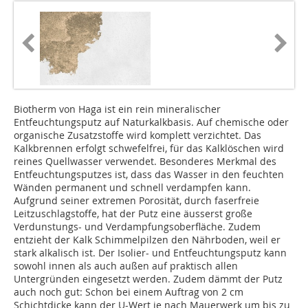
Biotherm von Haga ist ein rein mineralischer
Entfeuchtungsputz auf Naturkalkbasis. Auf chemische oder
organische Zusatzstoffe wird komplett verzichtet. Das
Kalkbrennen erfolgt schwefelfrei, für das Kalklöschen wird
reines Quellwasser verwendet. Besonderes Merkmal des
Entfeuchtungsputzes ist, dass das Wasser in den feuchten
Wänden permanent und schnell verdampfen kann.
Aufgrund seiner extremen Porosität, durch faserfreie
Leitzuschlagstoffe, hat der Putz eine äusserst große
Verdunstungs- und Verdampfungsoberfläche. Zudem
entzieht der Kalk Schimmelpilzen den Nährboden, weil er
stark alkalisch ist. Der Isolier- und Entfeuchtungsputz kann
sowohl innen als auch außen auf praktisch allen
Untergründen eingesetzt werden. Zudem dämmt der Putz
auch noch gut: Schon bei einem Auftrag von 2 cm
Schichtdicke kann der U-Wert je nach Mauerwerk um bis zu