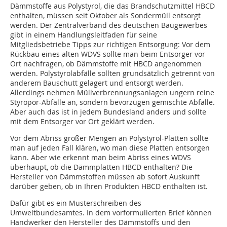
Dämmstoffe aus Polystyrol, die das Brandschutzmittel HBCD
enthalten, müssen seit Oktober als Sondermüll entsorgt
werden. Der Zentralverband des deutschen Baugewerbes
gibt in einem Handlungsleitfaden für seine
Mitgliedsbetriebe Tipps zur richtigen Entsorgung: Vor dem
Rückbau eines alten WDVS sollte man beim Entsorger vor
Ort nachfragen, ob Dämmstoffe mit HBCD angenommen
werden. Polystyrolabfälle sollten grundsätzlich getrennt von
anderem Bauschutt gelagert und entsorgt werden.
Allerdings nehmen Müllverbrennungsanlagen ungern reine
Styropor-Abfälle an, sondern bevorzugen gemischte Abfälle.
Aber auch das ist in jedem Bundesland anders und sollte
mit dem Entsorger vor Ort geklärt werden.
Vor dem Abriss großer Mengen an Polystyrol-Platten sollte
man auf jeden Fall klären, wo man diese Platten entsorgen
kann. Aber wie erkennt man beim Abriss eines WDVS
überhaupt, ob die Dämmplatten HBCD enthalten? Die
Hersteller von Dämm­stoffen müssen ab sofort Auskunft
darüber geben, ob in Ihren Produkten HBCD ent­hal­ten ist.
Dafür gibt es ein Musterschreiben des
Umweltbundesamtes. In dem vorformulierten Brief können
Handwerker den Hersteller des Dämmstoffs und den