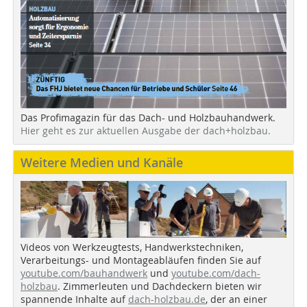
Das Profimagazin für das Dach- und Holzbauhandwerk.
Hier geht es zur aktuellen Ausgabe der dach+holzbau.
Weitere Medien und Kanäle
Videos von Werkzeugtests, Handwerkstechniken,
Verarbeitungs- und Montageabläufen finden Sie auf
youtube.com/bauhandwerk
und
youtube.com/dach-
holzbau
. Zimmerleuten und Dachdeckern bieten wir
spannende Inhalte auf
dach-holzbau.de
, der an einer