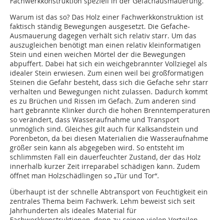
Fachwerkkonstruktion speziell in der Gefachausmauerung.
Warum ist das so? Das Holz einer Fachwerkkonstruktion ist
faktisch ständig Bewegungen ausgesetzt. Die Gefache-
Ausmauerung dagegen verhält sich relativ starr. Um das
auszugleichen benötigt man einen relativ kleinformatigen
Stein und einen weichen Mörtel der die Bewegungen
abpuffert. Dabei hat sich ein weichgebrannter Vollziegel als
idealer Stein erwiesen. Zum einen weil bei großformatigen
Steinen die Gefahr besteht, dass sich die Gefache sehr starr
verhalten und Bewegungen nicht zulassen. Dadurch kommt
es zu Brüchen und Rissen im Gefach. Zum anderen sind
hart gebrannte Klinker durch die hohen Brenntemperaturen
so verändert, dass Wasseraufnahme und Transport
unmöglich sind. Gleiches gilt auch für Kalksandstein und
Porenbeton, da bei diesen Materialien die Wasseraufnahme
größer sein kann als abgegeben wird. So entsteht im
schlimmsten Fall ein dauerfeuchter Zustand, der das Holz
innerhalb kurzer Zeit irreparabel schädigen kann. Zudem
öffnet man Holzschädlingen so „Tür und Tor“.
Überhaupt ist der schnelle Abtransport von Feuchtigkeit ein
zentrales Thema beim Fachwerk. Lehm beweist sich seit
Jahrhunderten als ideales Material für
Fachwerkkonstruktionen, denn zu seinen vielen Vorteilen