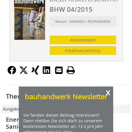
BHW 04/2015
Ressort: SANIEREN + RESTAURIEREN
Abonnement
Inhaltsverzeichnis
x
bauhandwerk Newsletter
Thematisch passende Artikel:
Ausgabe 06/2012
Sie fanden diesen Beitrag interessant?
Energetische Fachwerksanierung
Dann melden Sie sich doch zu unserem
Sanierung eines Fachwerkhauses in
kostenlosen Newsletter an. 12 x pro Jahr
informieren wir Sie über: