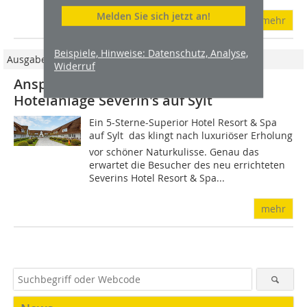
Melden Sie sich jetzt an!
mehr
Beispiele, Hinweise: Datenschutz, Analyse,
Ausgabe 03/2017
Widerruf
Anspruchvsoller Innenausbau für die
Hotelanlage Severin's auf Sylt
Ein 5-Sterne-Superior Hotel Resort & Spa
auf Sylt  das klingt nach luxuriöser Erholung
vor schöner Naturkulisse. Genau das
erwartet die Besucher des neu errichteten
Severins Hotel Resort & Spa...
mehr