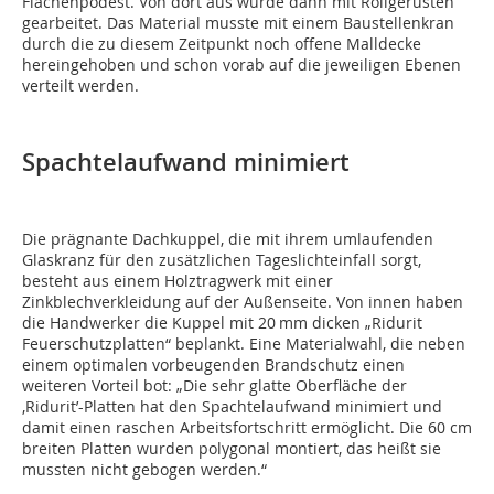
Flächenpodest. Von dort aus wurde dann mit Rollgerüsten
gearbeitet. Das Material musste mit einem Baustellenkran
durch die zu diesem Zeitpunkt noch offene Malldecke
hereingehoben und schon vorab auf die jeweiligen Ebenen
verteilt werden.
Spachtelaufwand minimiert
Die prägnante Dachkuppel, die mit ihrem umlaufenden
Glaskranz für den zusätzlichen Tageslichteinfall sorgt,
besteht aus einem Holztragwerk mit einer
Zinkblechverkleidung auf der Außenseite. Von innen haben
die Handwerker die Kuppel mit 20 mm dicken „Ridurit
Feuerschutzplatten“ beplankt. Eine Materialwahl, die neben
einem optimalen vorbeugenden Brandschutz einen
weiteren Vorteil bot: „Die sehr glatte Oberfläche der
,Ridurit’-Platten hat den Spachtelaufwand minimiert und
damit einen raschen Arbeitsfortschritt ermöglicht. Die 60 cm
breiten Platten wurden polygonal montiert, das heißt sie
mussten nicht gebogen werden.“