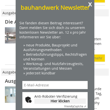
x
bauhandwerk Newsletter
Ausgabe 1-2/2012
Die Augen der Mall
Sie fanden diesen Beitrag interessant?
Dann melden Sie sich doch zu unserem
Das Büro Allmann Sattler Wappner
kostenlosen Newsletter an. 12 x pro Jahr
Architekten strukturierte den langen
informieren wir Sie über:
Gebäuderiegel innen mit drei gerundeten
Mall-Augen: In großzügig geschwungenen
» neue Produkte, Bauprojekt und
Kurven reihen sich die zur zentralen...
Ausführungsmethoden
» Betriebsführungstipps, Rechtsfragen
mehr
und Normen
» Werkzeug- und Nutzfahrzeugtests,
Veranstaltungen und Messen
Ausgabe 04/2010
» jederzeit kündbar
Ausgezeichneter Trockenbau
Für neun Trockenbauunternehmen wurde
der 19. Februar zu einem besonderen Tag,
Anti-Roboter-Verifizierung
denn an diesem wurden sie auf der zum
Hier klicken
siebten Mal veranstalteten Rigips Trophy
Friendly
Captcha ⇗
für außergewöhnliche Leistungen mit...