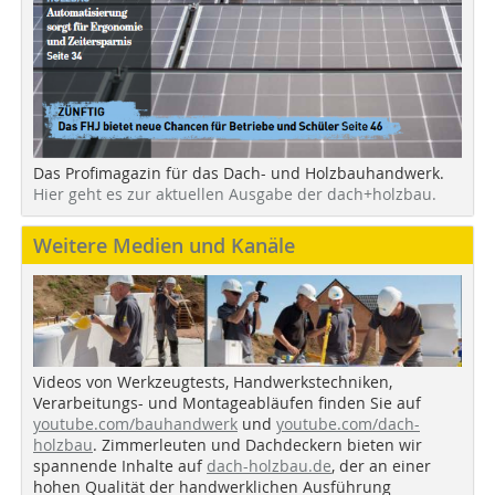
Das Profimagazin für das Dach- und Holzbauhandwerk.
Hier geht es zur aktuellen Ausgabe der dach+holzbau.
Weitere Medien und Kanäle
Videos von Werkzeugtests, Handwerkstechniken,
Verarbeitungs- und Montageabläufen finden Sie auf
youtube.com/bauhandwerk
und
youtube.com/dach-
holzbau
. Zimmerleuten und Dachdeckern bieten wir
spannende Inhalte auf
dach-holzbau.de
, der an einer
hohen Qualität der handwerklichen Ausführung