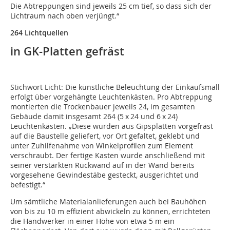
Die Abtreppungen sind jeweils 25 cm tief, so dass sich der
Lichtraum nach oben verjüngt.“
264 Lichtquellen
in GK-Platten gefräst
Stichwort Licht: Die künstliche Beleuchtung der Einkaufsmall
erfolgt über vorgehängte Leuchtenkästen. Pro Abtreppung
montierten die Trockenbauer jeweils 24, im gesamten
Gebäude damit insgesamt 264 (5 x 24 und 6 x 24)
Leuchtenkästen. „Diese wurden aus Gipsplatten vorgefräst
auf die Baustelle geliefert, vor Ort gefaltet, geklebt und
unter Zuhilfenahme von Winkelprofilen zum Element
verschraubt. Der fertige Kasten wurde anschließend mit
seiner verstärkten Rückwand auf in der Wand bereits
vorgesehene Gewindestäbe gesteckt, ausgerichtet und
befestigt.“
Um sämtliche Materialanliefe­rungen auch bei Bauhöhen
von bis zu 10 m effizient abwickeln zu können, errichteten
die Handwerker in einer Höhe von etwa 5 m ein