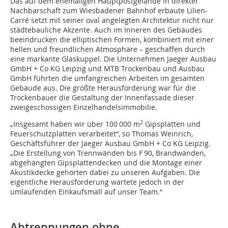
Das auf dem ehemaligen Hauptpostgelände in direkter
Nachbarschaft zum Wiesbadener Bahnhof erbaute Lilien-
Carré setzt mit seiner oval angelegten Architektur nicht nur
städtebauliche Akzente. Auch im Inneren des Gebäudes
beeindrucken die elliptischen Formen, kombiniert mit einer
hellen und freundlichen Atmosphäre – geschaffen durch
eine markante Glaskuppel. Die Unternehmen Jaeger Ausbau
GmbH + Co KG Leipzig und MTB Trockenbau und Ausbau
GmbH führten die umfangreichen Arbeiten im gesamten
Gebäude aus. Die größte Herausforderung war für die
Trockenbauer die Gestaltung der Innenfassade dieser
zweigeschossigen Einzelhandelsimmobilie.
2
„Insgesamt haben wir über 100 000 m
Gipsplatten und
Feuerschutzplatten verarbeitet“, so Thomas Weinrich,
Geschäftsführer der Jaeger Ausbau GmbH + Co KG Leipzig.
„Die Erstellung von Trennwänden bis F 90, Brandwänden,
abgehängten Gipsplattendecken und die Montage einer
Akustikdecke gehörten dabei zu unseren Aufgaben. Die
eigentliche Herausforderung wartete jedoch in der
umlaufenden Einkaufsmall auf unser Team.“
Abtreppungen ohne