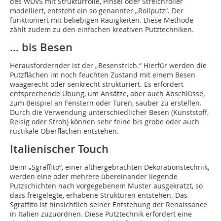
des WDVS mit Strukturrolle, Pinsel oder Streichroller
modelliert, entsteht ein so genannter „Rollputz“. Der
funktioniert mit beliebigen Rauigkeiten. Diese Methode
zählt zudem zu den einfachen kreativen Putztechniken.
… bis Besen
Herausfordernder ist der „Besenstrich.“ Hierfür werden die
Putzflächen im noch feuchten Zustand mit einem Besen
waagerecht oder senkrecht strukturiert. Es erfordert
entsprechende Übung, um Ansätze, aber auch Abschlüsse,
zum Beispiel an Fenstern oder Türen, sauber zu erstellen.
Durch die Verwendung unterschiedlicher Besen (Kunststoff,
Reisig oder Stroh) können sehr feine bis grobe oder auch
rustikale Oberflächen entstehen.
Italienischer Touch
Beim „Sgraffito“, einer althergebrachten Dekorationstechnik,
werden eine oder mehrere übereinander liegende
Putzschichten nach vorgegebenem Muster ausgekratzt, so
dass freigelegte, erhabene Strukturen entstehen. Das
Sgraffito ist hinsichtlich seiner Entstehung der Renaissance
in Italien zuzuordnen. Diese Putztechnik erfordert eine