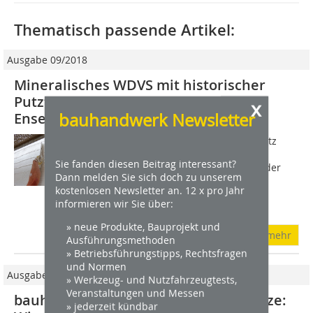
Thematisch passende Artikel:
Ausgabe 09/2018
Mineralisches WDVS mit historischer
Putztechnik für denkmalgeschütztes
x
bauhandwerk Newsletter
Ensemble in Braunschweig
Das Torhaus des unter Ensembleschutz
stehenden und mehrere Straßenzüge
Sie fanden diesen Beitrag interessant?
umfassenden Gebäudekomplexes in der
Dann melden Sie sich doch zu unserem
Braunschweiger Nordstadt sollte als
kostenlosen Newsletter an. 12 x pro Jahr
Pilotprojekt mit einem WDV-System
informieren wir Sie über:
versehen werden. Die...
» neue Produkte, Bauprojekt und
mehr
Ausführungsmethoden
» Betriebsführungstipps, Rechtsfragen
und Normen
Ausgabe 1-2/2024
» Werkzeug- und Nutzfahrzeugtests,
Veranstaltungen und Messen
bauhandwerk-Serie über Strukturputze:
» jederzeit kündbar