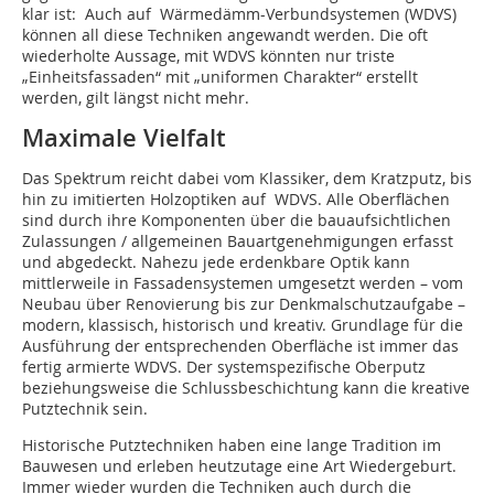
klar ist: Auch auf Wärmedämm-Verbundsystemen (WDVS)
können all diese Techniken angewandt werden. Die oft
wiederholte Aussage, mit WDVS könnten nur triste
„Einheitsfassaden“ mit „uniformen Charakter“ erstellt
werden, gilt längst nicht mehr.
Maximale Vielfalt
Das Spektrum reicht dabei vom Klassiker, dem Kratzputz, bis
hin zu imitierten Holzoptiken auf WDVS. Alle Oberflächen
sind durch ihre Komponenten über die bauaufsichtlichen
Zulassungen / allgemeinen Bauartgenehmigungen erfasst
und abgedeckt. Nahezu jede erdenkbare Optik kann
mittlerweile in Fassadensystemen umgesetzt werden – vom
Neubau über Renovierung bis zur Denkmalschutzaufgabe –
modern, klassisch, historisch und kreativ. Grundlage für die
Ausführung der entsprechenden Oberfläche ist immer das
fertig armierte WDVS. Der systemspezifische Oberputz
beziehungsweise die Schlussbeschichtung kann die kreative
Putztechnik sein.
Historische Putztechniken haben eine lange Tradition im
Bauwesen und erleben heutzutage eine Art Wiedergeburt.
Immer wieder wurden die Techniken auch durch die