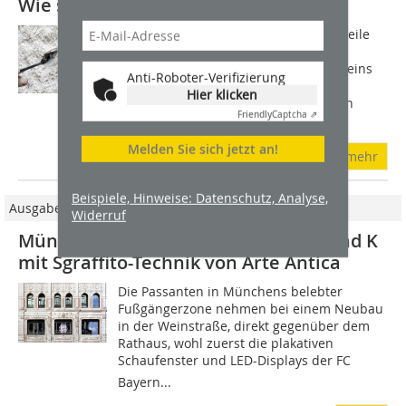
Wie sich Stechputz imitieren lässt
Den 1902-03 errichteten und mittlerweile
denkmalgeschützten Putzbau des
ehemaligen Bayerischen Revisionsvereins
Anti-Roboter-Verifizierung
in der Münchner Kaiserstraße 14-16
Hier klicken
besucht man am besten in den frühen
Friendly
Captcha ⇗
Abendstunden,...
Melden Sie sich jetzt an!
mehr
Beispiele, Hinweise: Datenschutz, Analyse,
Ausgabe 10/2021
Widerruf
Münchner Geschäftshaus von Hild und K
mit Sgraffito-Technik von Arte Antica
Die Passanten in Münchens belebter
Fußgängerzone nehmen bei einem Neubau
in der Weinstraße, direkt gegenüber dem
Rathaus, wohl zuerst die plakativen
Schaufenster und LED-Displays der FC
Bayern...